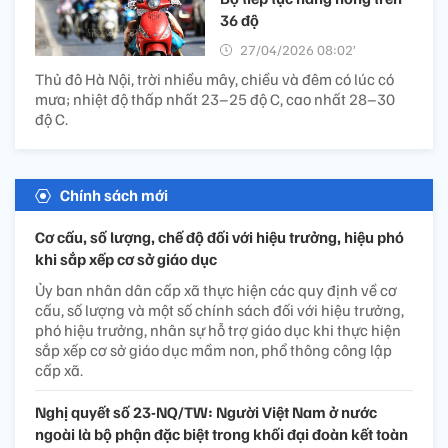
36 độ
27/04/2026 08:02’
Thủ đô Hà Nội, trời nhiều mây, chiều và đêm có lúc có
mưa; nhiệt độ thấp nhất 23–25 độ C, cao nhất 28–30
độ C.
Chính sách mới
Cơ cấu, số lượng, chế độ đối với hiệu trưởng, hiệu phó
khi sắp xếp cơ sở giáo dục
Ủy ban nhân dân cấp xã thực hiện các quy định về cơ
cấu, số lượng và một số chính sách đối với hiệu trưởng,
phó hiệu trưởng, nhân sự hỗ trợ giáo dục khi thực hiện
sắp xếp cơ sở giáo dục mầm non, phổ thông công lập
cấp xã.
Nghị quyết số 23-NQ/TW: Người Việt Nam ở nước
ngoài là bộ phận đặc biệt trong khối đại đoàn kết toàn