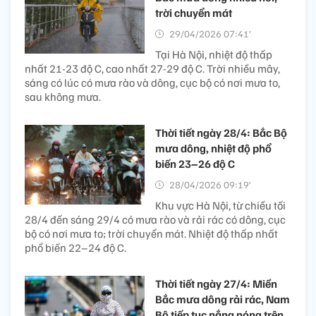
trời chuyển mát
29/04/2026 07:41’
Tại Hà Nội, nhiệt độ thấp
nhất 21-23 độ C, cao nhất 27-29 độ C. Trời nhiều mây,
sáng có lúc có mưa rào và dông, cục bộ có nơi mưa to,
sau không mưa.
Thời tiết ngày 28/4: Bắc Bộ
mưa dông, nhiệt độ phổ
biến 23–26 độ C
28/04/2026 09:19’
Khu vực Hà Nội, từ chiều tối
28/4 đến sáng 29/4 có mưa rào và rải rác có dông, cục
bộ có nơi mưa to; trời chuyển mát. Nhiệt độ thấp nhất
phổ biến 22–24 độ C.
Thời tiết ngày 27/4: Miền
Bắc mưa dông rải rác, Nam
Bộ tiếp tục nắng nóng trên