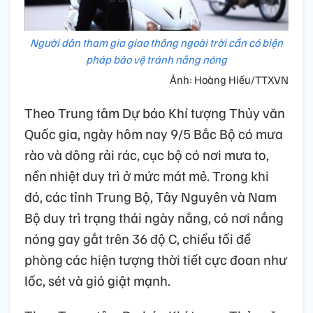
Người dân tham gia giao thông ngoài trời cần có biện
pháp bảo vệ tránh nắng nóng
Ảnh: Hoàng Hiếu/TTXVN
Theo Trung tâm Dự báo Khí tượng Thủy văn
Quốc gia, ngày hôm nay 9/5 Bắc Bộ có mưa
rào và dông rải rác, cục bộ có nơi mưa to,
nền nhiệt duy trì ở mức mát mẻ. Trong khi
đó, các tỉnh Trung Bộ, Tây Nguyên và Nam
Bộ duy trì trạng thái ngày nắng, có nơi nắng
nóng gay gắt trên 36 độ C, chiều tối đề
phòng các hiện tượng thời tiết cực đoan như
lốc, sét và gió giật mạnh.