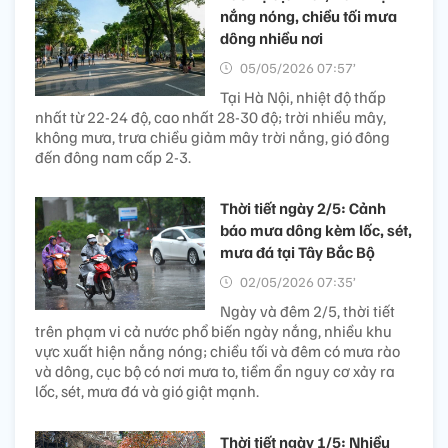
nắng nóng, chiều tối mưa
dông nhiều nơi
05/05/2026 07:57’
Tại Hà Nội, nhiệt độ thấp
nhất từ 22-24 độ, cao nhất 28-30 độ; trời nhiều mây,
không mưa, trưa chiều giảm mây trời nắng, gió đông
đến đông nam cấp 2-3.
Thời tiết ngày 2/5: Cảnh
báo mưa dông kèm lốc, sét,
mưa đá tại Tây Bắc Bộ
02/05/2026 07:35’
Ngày và đêm 2/5, thời tiết
trên phạm vi cả nước phổ biến ngày nắng, nhiều khu
vực xuất hiện nắng nóng; chiều tối và đêm có mưa rào
và dông, cục bộ có nơi mưa to, tiềm ẩn nguy cơ xảy ra
lốc, sét, mưa đá và gió giật mạnh.
Thời tiết ngày 1/5: Nhiều