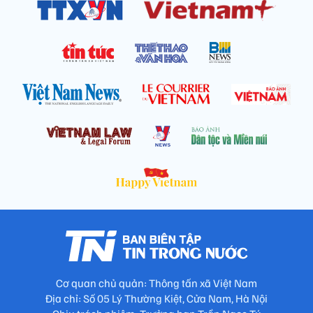
Cơ quan chủ quản: Thông tấn xã Việt Nam
Địa chỉ: Số 05 Lý Thường Kiệt, Cửa Nam, Hà Nội