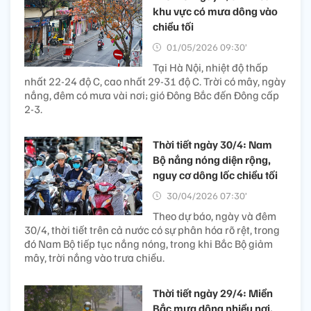
khu vực có mưa dông vào
chiều tối
01/05/2026 09:30’
Tại Hà Nội, nhiệt độ thấp
nhất 22-24 độ C, cao nhất 29-31 độ C. Trời có mây, ngày
nắng, đêm có mưa vài nơi; gió Đông Bắc đến Đông cấp
2-3.
Thời tiết ngày 30/4: Nam
Bộ nắng nóng diện rộng,
nguy cơ dông lốc chiều tối
30/04/2026 07:30’
Theo dự báo, ngày và đêm
30/4, thời tiết trên cả nước có sự phân hóa rõ rệt, trong
đó Nam Bộ tiếp tục nắng nóng, trong khi Bắc Bộ giảm
mây, trời nắng vào trưa chiều.
Thời tiết ngày 29/4: Miền
Bắc mưa dông nhiều nơi,