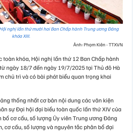
 Hội nghị lần thứ mười hai Ban Chấp hành Trung ương Đảng
khóa XIII.
Ảnh: Phạm Kiên - TTXVN
c toàn khóa, Hội nghị lần thứ 12 Ban Chấp hành
từ ngày 18/7 đến ngày 19/7/2025 tại Thủ đô Hà
m chủ trì và có bài phát biểu quan trọng khai
ảng thống nhất cơ bản nội dung các văn kiện
n sự Đại hội đại biểu toàn quốc lần thứ XIV của
bổ cơ cấu, số lượng Ủy viên Trung ương Đảng
, cơ cấu, số lượng và nguyên tắc phân bổ đại