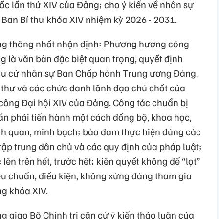
uốc lần thứ XIV của Đảng; cho ý kiến về nhân sự
 Ban Bí thư khóa XIV nhiệm kỳ 2026 - 2031.
g thống nhất nhận định: Phương hướng công
g là văn bản đặc biệt quan trọng, quyết định
bầu cử nhân sự Ban Chấp hành Trung ương Đảng,
Bí thư và các chức danh lãnh đạo chủ chốt của
ông Đại hội XIV của Đảng. Công tác chuẩn bị
ần phải tiến hành một cách đồng bộ, khoa học,
ách quan, minh bạch; bảo đảm thực hiện đúng các
tập trung dân chủ và các quy định của pháp luật;
 lên trên hết, trước hết; kiên quyết không để “lọt”
u chuẩn, điều kiện, không xứng đáng tham gia
g khóa XIV.
giao Bộ Chính trị căn cứ ý kiến thảo luận của