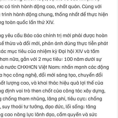
ợc có tính hành động cao, nhất quán. Cùng với
g trình hành động chung, thống nhất để thực hiện
ng toàn quốc lần thứ XIV.
 yêu cầu Báo cáo chính trị mới phải được hoàn
kế thừa và đổi mới, phản ánh đúng thực tiễn phát
 các mục tiêu của nhiệm kỳ Đại hội XIV và tầm
hơn nữa, gắn với 2 mục tiêu: 100 năm dưới sự
hà nước CHXHCN Việt Nam; nhấn mạnh các động
a học công nghệ, đổi mới sáng tạo, chuyển đổi
ất lượng cao, và khai thác hiệu quả lợi thế của
g định vai trò then chốt của công tác xây dựng,
 chống tham nhũng, lãng phí, tiêu cực; chống
 suy thoái tư tưởng, đạo đức, lối sống; tăng
g cao năng lực lãnh đạo, cầm quyền và sức