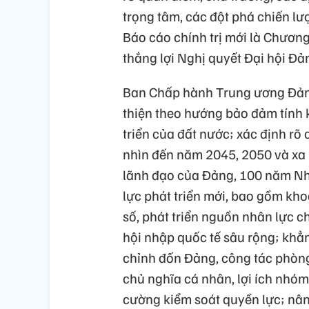
trọng tâm, các đột phá chiến lư
Báo cáo chính trị mới là Chươn
thắng lợi Nghị quyết Đại hội Đả
Ban Chấp hành Trung ương Đảng
thiện theo hướng bảo đảm tính 
triển của đất nước; xác định rõ
nhìn đến năm 2045, 2050 và xa 
lãnh đạo của Đảng, 100 năm N
lực phát triển mới, bao gồm kho
số, phát triển nguồn nhân lực ch
hội nhập quốc tế sâu rộng; khẳn
chỉnh đốn Đảng, công tác phòng
chủ nghĩa cá nhân, lợi ích nhóm,
cường kiểm soát quyền lực; nân