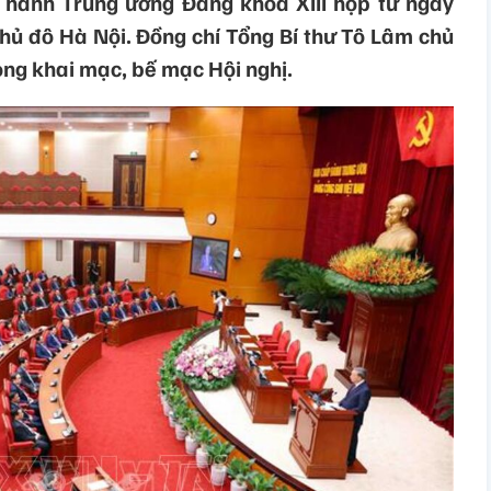
 hành Trung ương Đảng khóa XIII họp từ ngày
hủ đô Hà Nội. Đồng chí Tổng Bí thư Tô Lâm chủ
rọng khai mạc, bế mạc Hội nghị.