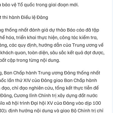
à bảo vệ Tổ quốc trong giai đoạn mới.
t thi hành Điều lệ Đảng
 thống nhất đánh giá dự thảo Báo cáo đã tập
thể hóa, triển khai thực hiện, công tác kiểm tra,
 Đảng, các quy định, hướng dẫn của Trung ương về
 khách quan, toàn diện, sâu sắc kết quả đạt được,
bất cập trong từng nội dung.
ảng, Ban Chấp hành Trung ương Đảng thống nhất
quốc lần thứ XIV của Đảng giao Ban Chấp hành
ạo, chỉ đạo nghiên cứu, tổng kết thực tiễn để
ệ Đảng, Cương lĩnh Chính trị xây dựng đất nước
hĩa xã hội trình Đại hội XV của Đảng vào dịp 100
0); định hướng nội dung và giao Bộ Chính trị chỉ