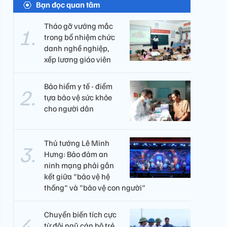
Bạn đọc quan tâm
Tháo gỡ vướng mắc
trong bổ nhiệm chức
danh nghề nghiệp,
xếp lương giáo viên
Bảo hiểm y tế - điểm
tựa bảo vệ sức khỏe
cho người dân
Thủ tướng Lê Minh
Hưng: Bảo đảm an
ninh mạng phải gắn
kết giữa "bảo vệ hệ
thống" và "bảo vệ con người"
Chuyển biến tích cực
từ đội ngũ cán bộ trẻ