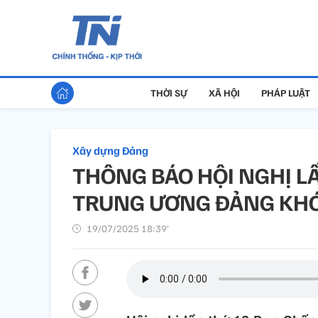
THỜI SỰ
XÃ HỘI
PHÁP LUẬT
Xây dựng Đảng
THÔNG BÁO HỘI NGHỊ L
TRUNG ƯƠNG ĐẢNG KHÓA
19/07/2025 18:39’