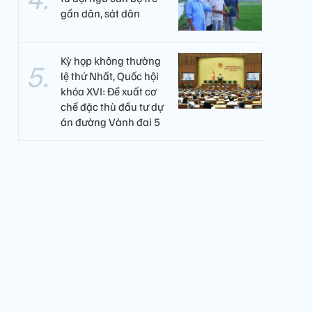
gần dân, sát dân
Kỳ họp không thường
lệ thứ Nhất, Quốc hội
khóa XVI: Đề xuất cơ
chế đặc thù đầu tư dự
án đường Vành đai 5