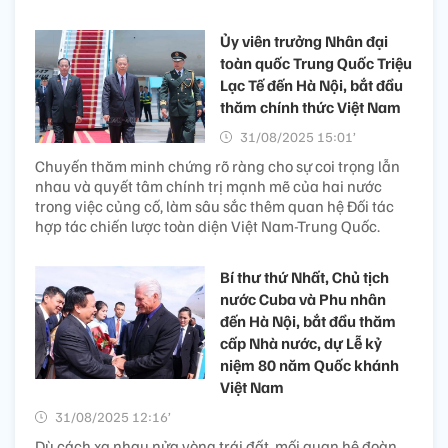
Ủy viên trưởng Nhân đại
toàn quốc Trung Quốc Triệu
Lạc Tế đến Hà Nội, bắt đầu
thăm chính thức Việt Nam
31/08/2025 15:01’
Chuyến thăm minh chứng rõ ràng cho sự coi trọng lẫn
nhau và quyết tâm chính trị mạnh mẽ của hai nước
trong việc củng cố, làm sâu sắc thêm quan hệ Đối tác
hợp tác chiến lược toàn diện Việt Nam-Trung Quốc.
Bí thư thứ Nhất, Chủ tịch
nước Cuba và Phu nhân
đến Hà Nội, bắt đầu thăm
cấp Nhà nước, dự Lễ kỷ
niệm 80 năm Quốc khánh
Việt Nam
31/08/2025 12:16’
Dù cách xa nhau nửa vòng trái đất, mối quan hệ đoàn