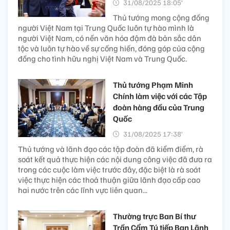
31/08/2025 18:05’
Thủ tướng mong cộng đồng
người Việt Nam tại Trung Quốc luôn tự hào mình là
người Việt Nam, có nền văn hóa đậm đà bản sắc dân
tộc và luôn tự hào về sự cống hiến, đóng góp của cộng
đồng cho tình hữu nghị Việt Nam và Trung Quốc.
Thủ tướng Phạm Minh
Chính làm việc với các Tập
đoàn hàng đầu của Trung
Quốc
31/08/2025 17:38’
Thủ tướng và lãnh đạo các tập đoàn đã kiểm điểm, rà
soát kết quả thực hiện các nội dung công việc đã đưa ra
trong các cuộc làm việc trước đây, đặc biệt là rà soát
việc thực hiện các thoả thuận giữa lãnh đạo cấp cao
hai nước trên các lĩnh vực liên quan...
Thường trực Ban Bí thư
Trần Cẩm Tú tiếp Ban Lãnh