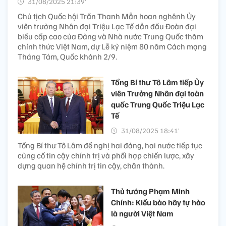
31/08/2025 21:39’
Chủ tịch Quốc hội Trần Thanh Mẫn hoan nghênh Ủy
viên trưởng Nhân đại Triệu Lạc Tế dẫn đầu Đoàn đại
biểu cấp cao của Đảng và Nhà nước Trung Quốc thăm
chính thức Việt Nam, dự Lễ kỷ niệm 80 năm Cách mạng
Tháng Tám, Quốc khánh 2/9.
Tổng Bí thư Tô Lâm tiếp Ủy
viên Trưởng Nhân đại toàn
quốc Trung Quốc Triệu Lạc
Tế
31/08/2025 18:41’
Tổng Bí thư Tô Lâm đề nghị hai đảng, hai nước tiếp tục
củng cố tin cậy chính trị và phối hợp chiến lược, xây
dựng quan hệ chính trị tin cậy, chân thành.
Thủ tướng Phạm Minh
Chính: Kiều bào hãy tự hào
là người Việt Nam