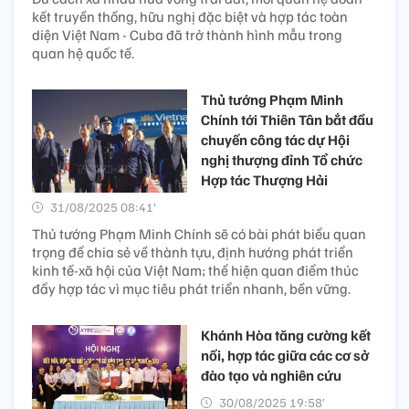
kết truyền thống, hữu nghị đặc biệt và hợp tác toàn
diện Việt Nam - Cuba đã trở thành hình mẫu trong
quan hệ quốc tế.
Thủ tướng Phạm Minh
Chính tới Thiên Tân bắt đầu
chuyến công tác dự Hội
nghị thượng đỉnh Tổ chức
Hợp tác Thượng Hải
31/08/2025 08:41’
Thủ tướng Phạm Minh Chính sẽ có bài phát biểu quan
trọng để chia sẻ về thành tựu, định hướng phát triển
kinh tế-xã hội của Việt Nam; thể hiện quan điểm thúc
đẩy hợp tác vì mục tiêu phát triển nhanh, bền vững.
Khánh Hòa tăng cường kết
nối, hợp tác giữa các cơ sở
đào tạo và nghiên cứu
30/08/2025 19:58’