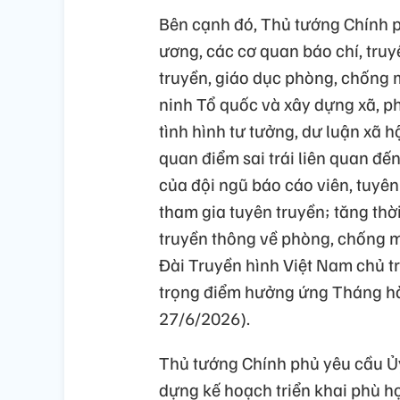
Bên cạnh đó, Thủ tướng Chính 
ương, các cơ quan báo chí, tru
truyền, giáo dục phòng, chống 
ninh Tổ quốc và xây dựng xã, 
tình hình tư tưởng, dư luận xã h
quan điểm sai trái liên quan đế
của đội ngũ báo cáo viên, tuyên
tham gia tuyên truyền; tăng thờ
truyền thông về phòng, chống ma
Đài Truyền hình Việt Nam chủ tr
trọng điểm hưởng ứng Tháng h
27/6/2026).
Thủ tướng Chính phủ yêu cầu Ủy
dựng kế hoạch triển khai phù hợ