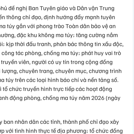
phủ đề nghị Ban Tuyên giáo và Dân vận Trung
yền thông chỉ đạo, định hướng đẩy mạnh tuyên
ma túy gắn với phong trào Toàn dân bảo vệ an
phường, đặc khu không ma túy; tăng cường nắm
ội; kịp thời đấu tranh, phản bác thông tin xấu độc,
n công tác phòng, chống ma túy; phát huy vai trò
 truyền viên, người có uy tín trong cộng đồng
i lượng, chuyên trang, chuyên mục, chương trình
 túy trên các loại hình báo chí và nền tảng số.
ì tổ chức truyền hình trực tiếp các hoạt động
ành động phòng, chống ma túy năm 2026 (ngày
 ban nhân dân các tỉnh, thành phố chỉ đạo xây
p với tình hình thực tế địa phương; tổ chức đồng