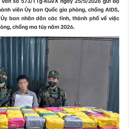
 văn số 573/TTg-KGVX ngày 25/5/2026 gửi Bộ
hành viên Ủy ban Quốc gia phòng, chống AIDS,
Ủy ban nhân dân các tỉnh, thành phố về việc
hòng, chống ma túy năm 2026.