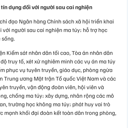
 tín dụng đối với người sau cai nghiện
hỉ đạo Ngân hàng Chính sách xã hội triển khai
i với người sau cai nghiện ma túy; hỗ trợ học
c sống.
ện Kiểm sát nhân dân tối cao, Tòa án nhân dân
 độ truy tố, xét xử nghiêm minh các vụ án ma túy
iểm phục vụ tuyên truyền, giáo dục, phòng ngừa
an Trung ương Mặt trận Tổ quốc Việt Nam và các
ên truyền, vận động đoàn viên, hội viên và
òng, chống ma túy; xây dựng, nhân rộng các mô
uan, trường học không ma túy; phát huy vai trò
ức mạnh khối đại đoàn kết toàn dân trong phòng,