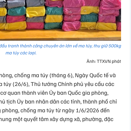
đấu tranh thành công chuyên án lớn về ma túy, thu giữ 500kg
ma túy các loại.
Ảnh: TTXVN phát
ng, chống ma túy (tháng 6), Ngày Quốc tế và
 túy (26/6), Thủ tướng Chính phủ yêu cầu các
 cơ quan thành viên Ủy ban Quốc gia phòng,
ủ tịch Ủy ban nhân dân các tỉnh, thành phố chỉ
g phòng, chống ma túy từ ngày 1/6/2026 đến
hung một quyết tâm xây dựng xã, phường, đặc