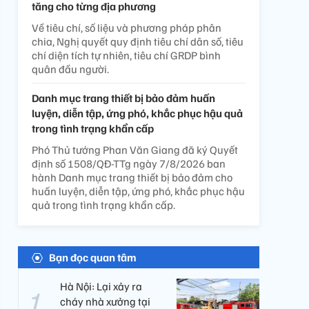
tăng cho từng địa phương
Về tiêu chí, số liệu và phương pháp phân
chia, Nghị quyết quy định tiêu chí dân số, tiêu
chí diện tích tự nhiên, tiêu chí GRDP bình
quân đầu người.
Danh mục trang thiết bị bảo đảm huấn
luyện, diễn tập, ứng phó, khắc phục hậu quả
trong tình trạng khẩn cấp
Phó Thủ tướng Phan Văn Giang đã ký Quyết
định số 1508/QĐ-TTg ngày 7/8/2026 ban
hành Danh mục trang thiết bị bảo đảm cho
huấn luyện, diễn tập, ứng phó, khắc phục hậu
quả trong tình trạng khẩn cấp.
Bạn đọc quan tâm
Hà Nội: Lại xảy ra
cháy nhà xưởng tại