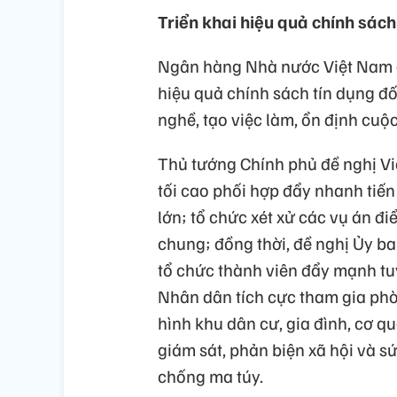
Triển khai hiệu quả chính sách
Ngân hàng Nhà nước Việt Nam c
hiệu quả chính sách tín dụng đố
nghề, tạo việc làm, ổn định cuộ
Thủ tướng Chính phủ đề nghị Vi
tối cao phối hợp đẩy nhanh tiến
lớn; tổ chức xét xử các vụ án đ
chung; đồng thời, đề nghị Ủy b
tổ chức thành viên đẩy mạnh tuy
Nhân dân tích cực tham gia ph
hình khu dân cư, gia đình, cơ q
giám sát, phản biện xã hội và s
chống ma túy.