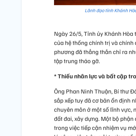
Lãnh đạo tỉnh Khánh Hòa
Ngày 26/5, Tỉnh ủy Khánh Hòa t
của hệ thống chính trị và chính
phương đã thẳng thắn chỉ ra nh
tập trung tháo gỡ.
* Thiếu nhân lực và bất cập tr
Ông Phan Ninh Thuận, Bí thư Đả
sắp xếp tuy đã cơ bản ổn định n
chuyên môn ở một số lĩnh vực, nh
đất đai, xây dựng. Một bộ phận
trong việc tiếp cận nhiệm vụ m