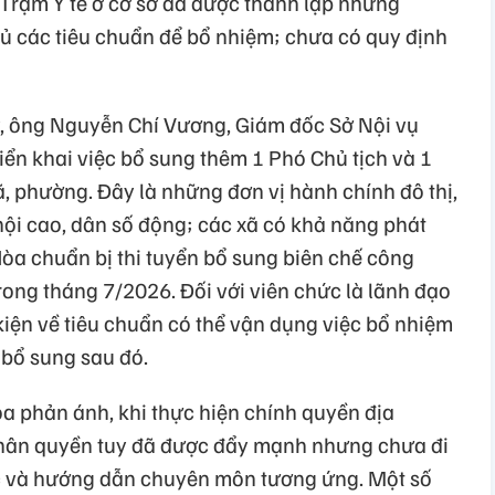
. Trạm Y tế ở cơ sở đã được thành lập nhưng
ủ các tiêu chuẩn để bổ nhiệm; chưa có quy định
, ông Nguyễn Chí Vương, Giám đốc Sở Nội vụ
riển khai việc bổ sung thêm 1 Phó Chủ tịch và 1
, phường. Đây là những đơn vị hành chính đô thị,
ã hội cao, dân số động; các xã có khả năng phát
òa chuẩn bị thi tuyển bổ sung biên chế công
ong tháng 7/2026. Đối với viên chức là lãnh đạo
kiện về tiêu chuẩn có thể vận dụng việc bổ nhiệm
 bổ sung sau đó.
 phản ánh, khi thực hiện chính quyền địa
phân quyền tuy đã được đẩy mạnh nhưng chưa đi
c và hướng dẫn chuyên môn tương ứng. Một số