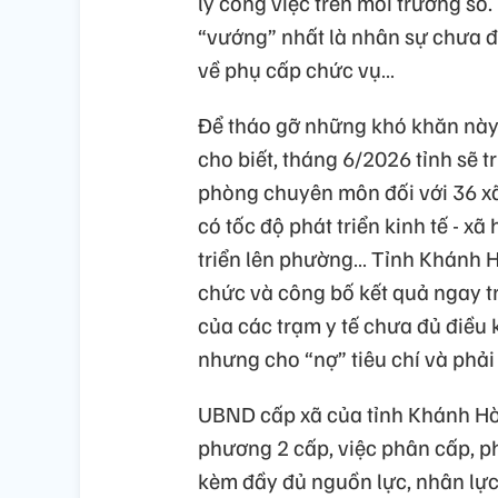
lý công việc trên môi trường số
“vướng” nhất là nhân sự chưa đ
về phụ cấp chức vụ…
Để tháo gỡ những khó khăn này
cho biết, tháng 6/2026 tỉnh sẽ t
phòng chuyên môn đối với 36 xã
có tốc độ phát triển kinh tế - x
triển lên phường… Tỉnh Khánh H
chức và công bố kết quả ngay tr
của các trạm y tế chưa đủ điều 
nhưng cho “nợ” tiêu chí và phải
UBND cấp xã của tỉnh Khánh Hòa
phương 2 cấp, việc phân cấp, 
kèm đầy đủ nguồn lực, nhân lự