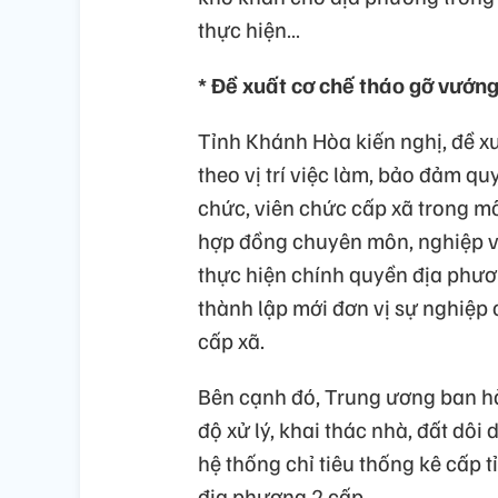
thực hiện…
* Đề xuất cơ chế tháo gỡ vướn
Tỉnh Khánh Hòa kiến nghị, đề x
theo vị trí việc làm, bảo đảm q
chức, viên chức cấp xã trong m
hợp đồng chuyên môn, nghiệp vụ
thực hiện chính quyền địa phươn
thành lập mới đơn vị sự nghiệp
cấp xã.
Bên cạnh đó, Trung ương ban hà
độ xử lý, khai thác nhà, đất dôi
hệ thống chỉ tiêu thống kê cấp 
địa phương 2 cấp.