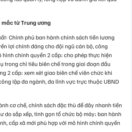
g mắc từ Trung ương
uất: Chính phủ ban hành chính sách tiền lương
uyền lợi chính đáng cho đội ngũ cán bộ, công
ô hình chính quyền 2 cấp; cho phép thực hiện
 trong chỉ tiêu biên chế trong giai đoạn đầu
g 2 cấp; xem xét giao biên chế viên chức khi
 công lập đa ngành, đa lĩnh vực trực thuộc UBND
nh cơ chế, chính sách đặc thù để đây nhanh tiến
 dư do sắp xếp, tinh gọn tổ chức bộ máy; ban hành
tỉnh, cấp xã mới phù hợp với mô hình chính quyền