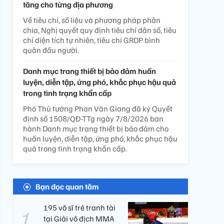
tăng cho từng địa phương
Về tiêu chí, số liệu và phương pháp phân
chia, Nghị quyết quy định tiêu chí dân số, tiêu
chí diện tích tự nhiên, tiêu chí GRDP bình
quân đầu người.
Danh mục trang thiết bị bảo đảm huấn
luyện, diễn tập, ứng phó, khắc phục hậu quả
trong tình trạng khẩn cấp
Phó Thủ tướng Phan Văn Giang đã ký Quyết
định số 1508/QĐ-TTg ngày 7/8/2026 ban
hành Danh mục trang thiết bị bảo đảm cho
huấn luyện, diễn tập, ứng phó, khắc phục hậu
quả trong tình trạng khẩn cấp.
Bạn đọc quan tâm
195 võ sĩ trẻ tranh tài
tại Giải vô địch MMA