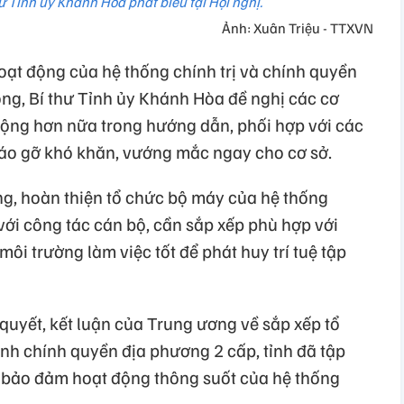
ư Tỉnh ủy Khánh Hòa phát biểu tại Hội nghị.
Ảnh: Xuân Triệu - TTXVN
oạt động của hệ thống chính trị và chính quyền
ng, Bí thư Tỉnh ủy Khánh Hòa đề nghị các cơ
 động hơn nữa trong hướng dẫn, phối hợp với các
tháo gỡ khó khăn, vướng mắc ngay cho cơ sở.
ng, hoàn thiện tổ chức bộ máy của hệ thống
i với công tác cán bộ, cần sắp xếp phù hợp với
môi trường làm việc tốt để phát huy trí tuệ tập
quyết, kết luận của Trung ương về sắp xếp tổ
h chính quyền địa phương 2 cấp, tỉnh đã tập
, bảo đảm hoạt động thông suốt của hệ thống