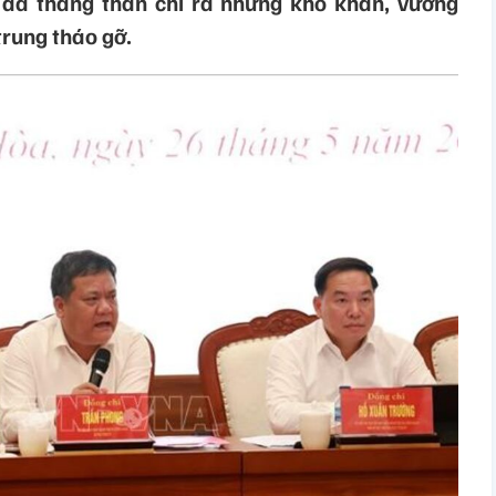
 đã thẳng thắn chỉ ra những khó khăn, vướng
trung tháo gỡ.