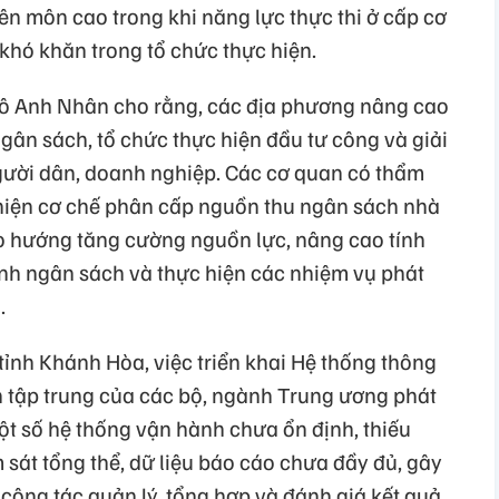
ên môn cao trong khi năng lực thực thi ở cấp cơ
khó khăn trong tổ chức thực hiện.
ô Anh Nhân cho rằng, các địa phương nâng cao
gân sách, tổ chức thực hiện đầu tư công và giải
gười dân, doanh nghiệp. Các cơ quan có thẩm
hiện cơ chế phân cấp nguồn thu ngân sách nhà
o hướng tăng cường nguồn lực, nâng cao tính
ành ngân sách và thực hiện các nhiệm vụ phát
.
tỉnh Khánh Hòa, việc triển khai Hệ thống thông
nh tập trung của các bộ, ngành Trung ương phát
ột số hệ thống vận hành chưa ổn định, thiếu
m sát tổng thể, dữ liệu báo cáo chưa đầy đủ, gây
công tác quản lý, tổng hợp và đánh giá kết quả