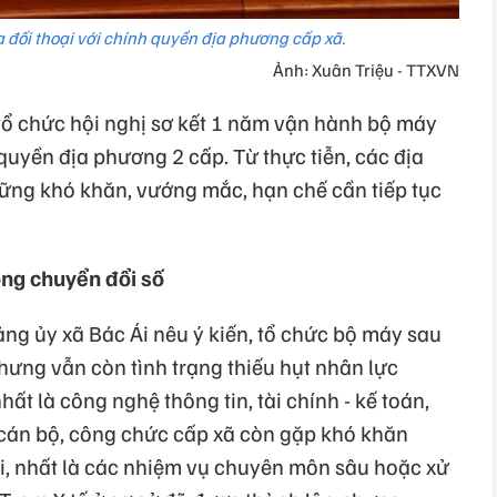
 đối thoại với chính quyền địa phương cấp xã.
Ảnh: Xuân Triệu - TTXVN
ổ chức hội nghị sơ kết 1 năm vận hành bộ máy
 quyền địa phương 2 cấp. Từ thực tiễn, các địa
ững khó khăn, vướng mắc, hạn chế cần tiếp tục
ong chuyển đổi số
ng ủy xã Bác Ái nêu ý kiến, tổ chức bộ máy sau
hưng vẫn còn tình trạng thiếu hụt nhân lực
ất là công nghệ thông tin, tài chính - kế toán,
 cán bộ, công chức cấp xã còn gặp khó khăn
ới, nhất là các nhiệm vụ chuyên môn sâu hoặc xử