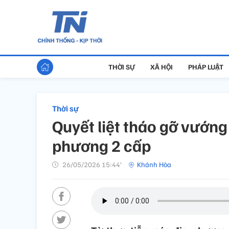
THỜI SỰ
XÃ HỘI
PHÁP LUẬT
Thời sự
Quyết liệt tháo gỡ vướn
phương 2 cấp
26/05/2026 15:44’
Khánh Hòa