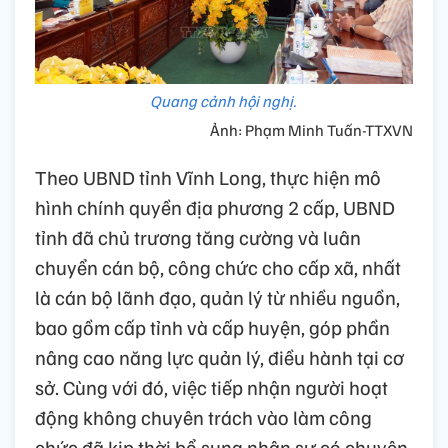
Quang cảnh hội nghị.
Ảnh: Phạm Minh Tuấn-TTXVN
Theo UBND tỉnh Vĩnh Long, thực hiện mô
hình chính quyền địa phương 2 cấp, UBND
tỉnh đã chủ trương tăng cường và luân
chuyển cán bộ, công chức cho cấp xã, nhất
là cán bộ lãnh đạo, quản lý từ nhiều nguồn,
bao gồm cấp tỉnh và cấp huyện, góp phần
nâng cao năng lực quản lý, điều hành tại cơ
sở. Cùng với đó, việc tiếp nhận người hoạt
động không chuyên trách vào làm công
chức đã kịp thời bổ sung nhân sự có chuyên