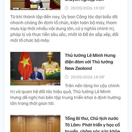
20/05/2026 19:00’
Từ khi thành lập đến nay, Ủy ban Công tác đại biểu đã
nhanh chóng ổn định tổ chức, kiện toàn bộ máy, tham
mưu kịp thời nhiều nội dung lớn, có ý nghĩa chính trị,
pháp lý và thực tiễn sâu sắc, nhất là Đề án sắp xếp, đổi
mới tổ chức bộ máy.
Thủ tướng Lê Minh Hưng
điện đàm với Thủ tướng
New Zealand
20/05/2026 18:58’
Trên nền tảng tin cậy chính
trị và quan hệ đối tác hiệu quả, Thủ tướng Lê Minh
Hưng đề nghị hai bên tập trung triển khai 6 định hướng
lớn trong thời gian tới.
Tổng Bí thư, Chủ tịch nước
Tô Lâm: Phát triển y học cổ
truyền, chăm sóc sức khỏe