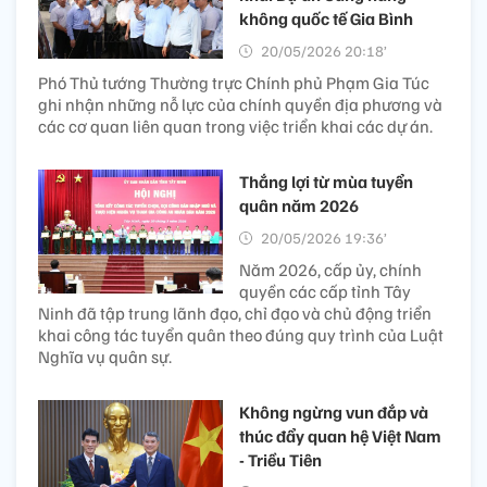
không quốc tế Gia Bình
20/05/2026 20:18’
Phó Thủ tướng Thường trực Chính phủ Phạm Gia Túc
ghi nhận những nỗ lực của chính quyền địa phương và
các cơ quan liên quan trong việc triển khai các dự án.
Thắng lợi từ mùa tuyển
quân năm 2026
20/05/2026 19:36’
Năm 2026, cấp ủy, chính
quyền các cấp tỉnh Tây
Ninh đã tập trung lãnh đạo, chỉ đạo và chủ động triển
khai công tác tuyển quân theo đúng quy trình của Luật
Nghĩa vụ quân sự.
Không ngừng vun đắp và
thúc đẩy quan hệ Việt Nam
- Triều Tiên