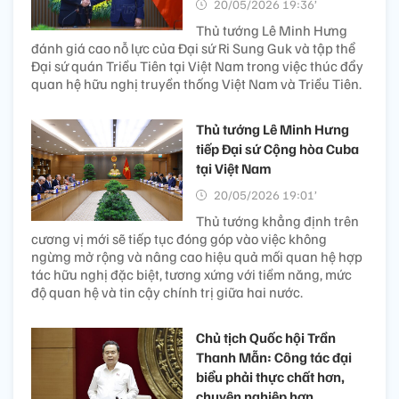
20/05/2026 19:36’
Thủ tướng Lê Minh Hưng
đánh giá cao nỗ lực của Đại sứ Ri Sung Guk và tập thể
Đại sứ quán Triều Tiên tại Việt Nam trong việc thúc đẩy
quan hệ hữu nghị truyền thống Việt Nam và Triều Tiên.
Thủ tướng Lê Minh Hưng
tiếp Đại sứ Cộng hòa Cuba
tại Việt Nam
20/05/2026 19:01’
Thủ tướng khẳng định trên
cương vị mới sẽ tiếp tục đóng góp vào việc không
ngừng mở rộng và nâng cao hiệu quả mối quan hệ hợp
tác hữu nghị đặc biệt, tương xứng với tiềm năng, mức
độ quan hệ và tin cậy chính trị giữa hai nước.
Chủ tịch Quốc hội Trần
Thanh Mẫn: Công tác đại
biểu phải thực chất hơn,
chuyên nghiệp hơn