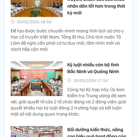
nhân dân tốt hơn trong thời
kỳ mới
20/05/2026 18:56’
Để tạo được bước chuyển mình mang tính lịch sử cho y
học cổ truyền Việt Nam, Tổng Bí thư, Chủ tịch nước Tô
Lâm đề nghị cần phải có tư duy mới, tầm nhìn mới và
cách tiếp cận mới.
Kỷ luật nhiều cán bộ tỉnh
Bắc Ninh và Quảng Ninh
20/05/2026 17:54’
Cũng tại Kỳ họp này, Ủy ban
Kiểm tra Trung ương đã xem
xét, giải quyết tố cáo 2 tổ chức đảng và 2 đảng viên; giải
quyết khiếu nại kỷ luật đảng 2 trường hợp và kết luận
một số nội dung quan trọng khác.
Bồi dưỡng kiến thức, nâng
cao hiệu quả hoạt động của