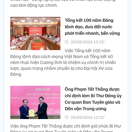
cao làm động lực chính.
Tổng kết 100 năm Đảng
lãnh đạo, đưa đất nước
phát triển nhanh, bền vững
20/05/2026 13:22’
Việc Tổng kết 100 năm
Đảng lãnh đạo cách mạng Việt Nam và Tổng kết 40
năm thực hiện Cương lĩnh là nhiệm vụ chính trị chiến
lược, quan trọng nhằm chuẩn bị cho Đại hội XV của
Đảng.
Ông Phạm Tất Thắng được
chỉ định làm Bí Thư Đảng ủy
Cơ quan Ban Tuyên giáo và
Dân vận Trung ương
20/05/2026 12:32’
Việc ông Phạm Tất Thắng được chỉ định giữ chức Bí thư
Đảng ủy cơ quan Ban Tuyên giáo và Dân vận Trung