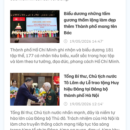
Biểu dương những tấm
gương thầm lặng làm đẹp
thêm Thành phố mang tên
Bác
19/05/2026 14:47’
Thành phố Hồ Chí Minh ghi nhận và biểu dương 181
tập thể, 177 cá nhân tiêu biểu, xuất sắc trong học tập
và làm theo tư tưởng, đạo đức, phong cách Hồ Chí Minh.
Tổng Bí thư, Chủ tịch nước
Tô Lâm dự Lễ trao tặng Huy
hiệu Đảng tại Đảng bộ
thành phố Hà Nội
19/05/2026 12:14’
Tổng Bí thư, Chủ tịch nước nhấn mạnh, đây là niềm tự
hào lớn của Đảng bộ Thủ đô. Trách nhiệm của Hà Nội là
làm cho truyền thống cách mạng tiếp tục tỏa sáng
trong từng tổ chức Đảng, từng cơ quan, đơn vị, từng khu