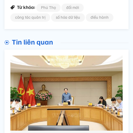
Từ khóa:
Phú Thọ
đổi mới
công tác quản trị
số hóa dữ liệu
điều hành
Tin liên quan