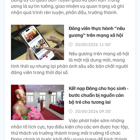
ương là sự tin tưởng, giao nhiệm vụ quan trọng và ghi
nhận quá trình rèn luyện, phấn đấu, trưởng thành.
Đảng viên thực hành “nêu
gương” trên mạng xã hội
20/05/2026 11:50’
Nêu gương trên mạng xã hội
là một nội dung mới, mang
tính thời sự nhưng lại phản ánh sâu sắc bản chất người
đảng viên trong thời đại số.
Kết nạp Đảng cho học sinh -
bước chuẩn bị nguồn cán
bộ trẻ cho tương lai
20/05/2026 09:30’
Việc phát hiện sớm những
nhân tố tích cực, tạo điều kiện cho các em được học tập,
thử thách và trưởng thành trong môi trường tổ chức
Đoàn chính là bước khởi đầu quan trọng để hình thành