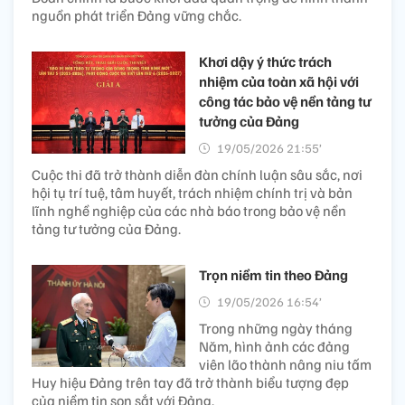
nguồn phát triển Đảng vững chắc.
Khơi dậy ý thức trách
nhiệm của toàn xã hội với
công tác bảo vệ nền tảng tư
tưởng của Đảng
19/05/2026 21:55’
Cuộc thi đã trở thành diễn đàn chính luận sâu sắc, nơi
hội tụ trí tuệ, tâm huyết, trách nhiệm chính trị và bản
lĩnh nghề nghiệp của các nhà báo trong bảo vệ nền
tảng tư tưởng của Đảng.
Trọn niềm tin theo Đảng
19/05/2026 16:54’
Trong những ngày tháng
Năm, hình ảnh các đảng
viên lão thành nâng niu tấm
Huy hiệu Đảng trên tay đã trở thành biểu tượng đẹp
của niềm tin son sắt với Đảng.