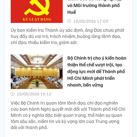
và Môi trường thành phố
Huế
15/05/2026 17:03’
Ủy ban Kiểm tra Thành ủy xác định, ông Đức chưa phát
huy đầy đủ vai trò, trách nhiệm, buông lỏng lãnh đạo,
chỉ đạo; thiếu kiểm tra, giám sát.
Bộ Chính trị cho ý kiến hoàn
thiện thể chế vượt trội, tạo
động lực mới để Thành phố
Hồ Chí Minh phát triển
nhanh, bền vững
15/05/2026 15:11’
Việc Bộ Chính trị quan tâm lãnh đạo, chỉ đạo nghiên
cứu ban hành Nghị quyết mới đối với Thành phố Hồ Chí
Minh có ý nghĩa đặc biệt quan trọng, thể hiện sự quan
tâm sâu sắc, niềm tin và kỳ vọng lớn của Trung ương
đối với thành phố.