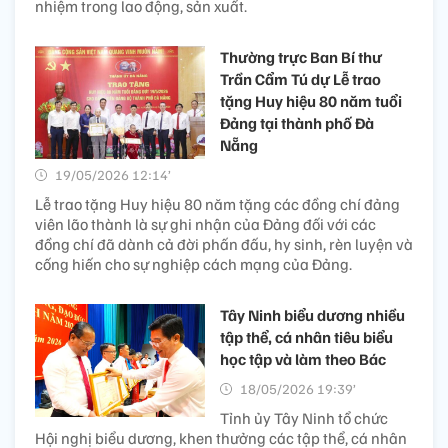
nhiệm trong lao động, sản xuất.
Thường trực Ban Bí thư
Trần Cẩm Tú dự Lễ trao
tặng Huy hiệu 80 năm tuổi
Đảng tại thành phố Đà
Nẵng
19/05/2026 12:14’
Lễ trao tặng Huy hiệu 80 năm tặng các đồng chí đảng
viên lão thành là sự ghi nhận của Đảng đối với các
đồng chí đã dành cả đời phấn đấu, hy sinh, rèn luyện và
cống hiến cho sự nghiệp cách mạng của Đảng.
Tây Ninh biểu dương nhiều
tập thể, cá nhân tiêu biểu
học tập và làm theo Bác
18/05/2026 19:39’
Tỉnh ủy Tây Ninh tổ chức
Hội nghị biểu dương, khen thưởng các tập thể, cá nhân