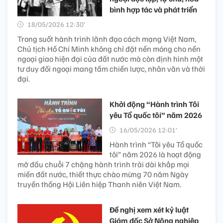
bình hợp tác và phát triển
18/05/2026 12:30’
Trong suốt hành trình lãnh đạo cách mạng Việt Nam,
Chủ tịch Hồ Chí Minh không chỉ đặt nền móng cho nền
ngoại giao hiện đại của đất nước mà còn định hình một
tư duy đối ngoại mang tầm chiến lược, nhân văn và thời
đại.
Khởi động “Hành trình Tôi
yêu Tổ quốc tôi” năm 2026
16/05/2026 12:01’
Hành trình “Tôi yêu Tổ quốc
tôi” năm 2026 là hoạt động
mở đầu chuỗi 7 chặng hành trình trải dài khắp mọi
miền đất nước, thiết thực chào mừng 70 năm Ngày
truyền thống Hội Liên hiệp Thanh niên Việt Nam.
Đề nghị xem xét kỷ luật
Giám đốc Sở Nông nghiệp