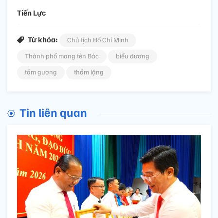
Tiến Lực
Từ khóa:
Chủ tịch Hồ Chí Minh
Thành phố mang tên Bác
biểu dương
tấm gương
thầm lặng
Tin liên quan