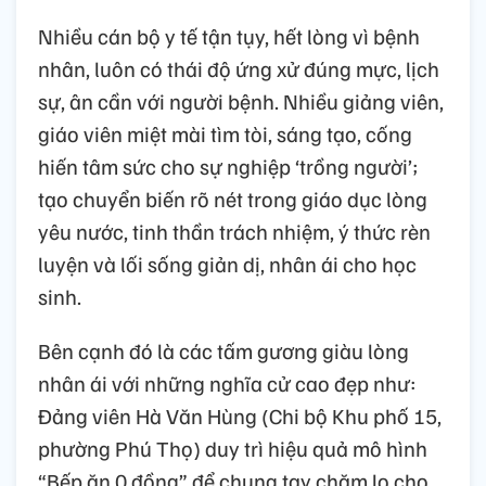
Nhiều cán bộ y tế tận tụy, hết lòng vì bệnh
nhân, luôn có thái độ ứng xử đúng mực, lịch
sự, ân cần với người bệnh. Nhiều giảng viên,
giáo viên miệt mài tìm tòi, sáng tạo, cống
hiến tâm sức cho sự nghiệp ‘trồng người’;
tạo chuyển biến rõ nét trong giáo dục lòng
yêu nước, tinh thần trách nhiệm, ý thức rèn
luyện và lối sống giản dị, nhân ái cho học
sinh.
Bên cạnh đó là các tấm gương giàu lòng
nhân ái với những nghĩa cử cao đẹp như:
Đảng viên Hà Văn Hùng (Chi bộ Khu phố 15,
phường Phú Thọ) duy trì hiệu quả mô hình
“Bếp ăn 0 đồng” để chung tay chăm lo cho