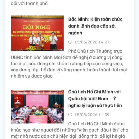
đối với thành phố.
Bắc Ninh: Kiện toàn chức
danh lãnh đạo cấp sở,
ngành
15/05/2026 14:27’
Phó Chủ tịch Thường trực
UBND tỉnh Bắc Ninh Mai Sơn đề nghị ở cương vị công
tác mới, các đồng chí khẩn trương tiếp cận công việc,
xây dựng tập thể đơn vị vững mạnh, hoàn thành tốt mọi
nhiệm vụ được giao.
Chủ tịch Hồ Chí Minh với
Quốc hội Việt Nam – Ý
nghĩa lý luận và thực tiễn
15/05/2026 11:39’
Chủ tịch Hồ Chí Minh được
khắc họa như người đặt những “viên gạch đầu tiên” cho
một nhà nước dân chủ hiện đại; đồng thời để lại hệ giá