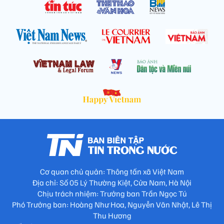
Cơ quan chủ quản: Thông tấn xã Việt Nam
Địa chỉ: Số 05 Lý Thường Kiệt, Cửa Nam, Hà Nội
Chịu trách nhiệm: Trưởng ban Trần Ngọc Tú
Phó Trưởng ban: Hoàng Như Hoa, Nguyễn Văn Nhật, Lê Thị
Thu Hương