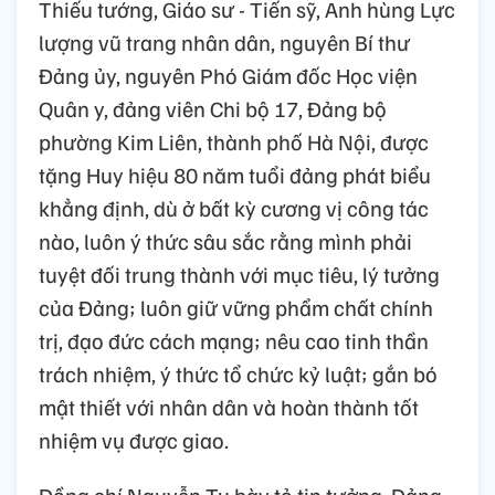
Thiếu tướng, Giáo sư - Tiến sỹ, Anh hùng Lực
lượng vũ trang nhân dân, nguyên Bí thư
Đảng ủy, nguyên Phó Giám đốc Học viện
Quân y, đảng viên Chi bộ 17, Đảng bộ
phường Kim Liên, thành phố Hà Nội, được
tặng Huy hiệu 80 năm tuổi đảng phát biểu
khẳng định, dù ở bất kỳ cương vị công tác
nào, luôn ý thức sâu sắc rằng mình phải
tuyệt đối trung thành với mục tiêu, lý tưởng
của Đảng; luôn giữ vững phẩm chất chính
trị, đạo đức cách mạng; nêu cao tinh thần
trách nhiệm, ý thức tổ chức kỷ luật; gắn bó
mật thiết với nhân dân và hoàn thành tốt
nhiệm vụ được giao.
Đồng chí Nguyễn Tụ bày tỏ tin tưởng, Đảng