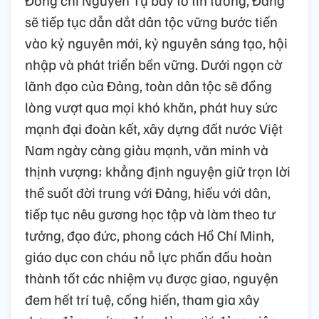
sẽ tiếp tục dẫn dắt dân tộc vững bước tiến
vào kỷ nguyên mới, kỷ nguyên sáng tạo, hội
nhập và phát triển bền vững. Dưới ngọn cờ
lãnh đạo của Đảng, toàn dân tộc sẽ đồng
lòng vượt qua mọi khó khăn, phát huy sức
mạnh đại đoàn kết, xây dựng đất nước Việt
Nam ngày càng giàu mạnh, văn minh và
thịnh vượng; khẳng định nguyện giữ trọn lời
thề suốt đời trung với Đảng, hiếu với dân,
tiếp tục nêu gương học tập và làm theo tư
tưởng, đạo đức, phong cách Hồ Chí Minh,
giáo dục con cháu nỗ lực phấn đấu hoàn
thành tốt các nhiệm vụ được giao, nguyện
đem hết trí tuệ, cống hiến, tham gia xây