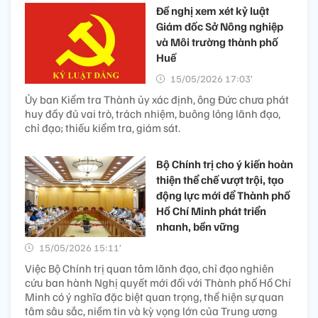
Đề nghị xem xét kỷ luật
Giám đốc Sở Nông nghiệp
và Môi trường thành phố
Huế
15/05/2026 17:03’
Ủy ban Kiểm tra Thành ủy xác định, ông Đức chưa phát
huy đầy đủ vai trò, trách nhiệm, buông lỏng lãnh đạo,
chỉ đạo; thiếu kiểm tra, giám sát.
Bộ Chính trị cho ý kiến hoàn
thiện thể chế vượt trội, tạo
động lực mới để Thành phố
Hồ Chí Minh phát triển
nhanh, bền vững
15/05/2026 15:11’
Việc Bộ Chính trị quan tâm lãnh đạo, chỉ đạo nghiên
cứu ban hành Nghị quyết mới đối với Thành phố Hồ Chí
Minh có ý nghĩa đặc biệt quan trọng, thể hiện sự quan
tâm sâu sắc, niềm tin và kỳ vọng lớn của Trung ương