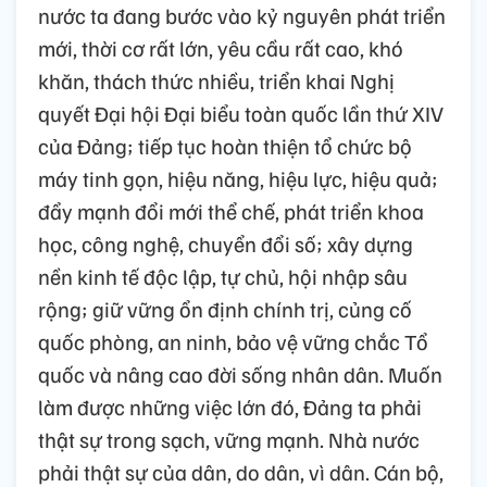
nước ta đang bước vào kỷ nguyên phát triển
mới, thời cơ rất lớn, yêu cầu rất cao, khó
khăn, thách thức nhiều, triển khai Nghị
quyết Đại hội Đại biểu toàn quốc lần thứ XIV
của Đảng; tiếp tục hoàn thiện tổ chức bộ
máy tinh gọn, hiệu năng, hiệu lực, hiệu quả;
đẩy mạnh đổi mới thể chế, phát triển khoa
học, công nghệ, chuyển đổi số; xây dựng
nền kinh tế độc lập, tự chủ, hội nhập sâu
rộng; giữ vững ổn định chính trị, củng cố
quốc phòng, an ninh, bảo vệ vững chắc Tổ
quốc và nâng cao đời sống nhân dân. Muốn
làm được những việc lớn đó, Đảng ta phải
thật sự trong sạch, vững mạnh. Nhà nước
phải thật sự của dân, do dân, vì dân. Cán bộ,