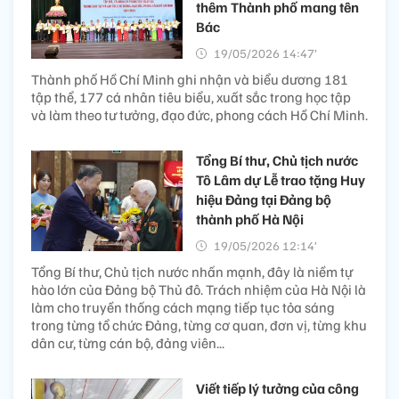
thêm Thành phố mang tên
Bác
19/05/2026 14:47’
Thành phố Hồ Chí Minh ghi nhận và biểu dương 181
tập thể, 177 cá nhân tiêu biểu, xuất sắc trong học tập
và làm theo tư tưởng, đạo đức, phong cách Hồ Chí Minh.
Tổng Bí thư, Chủ tịch nước
Tô Lâm dự Lễ trao tặng Huy
hiệu Đảng tại Đảng bộ
thành phố Hà Nội
19/05/2026 12:14’
Tổng Bí thư, Chủ tịch nước nhấn mạnh, đây là niềm tự
hào lớn của Đảng bộ Thủ đô. Trách nhiệm của Hà Nội là
làm cho truyền thống cách mạng tiếp tục tỏa sáng
trong từng tổ chức Đảng, từng cơ quan, đơn vị, từng khu
dân cư, từng cán bộ, đảng viên...
Viết tiếp lý tưởng của công