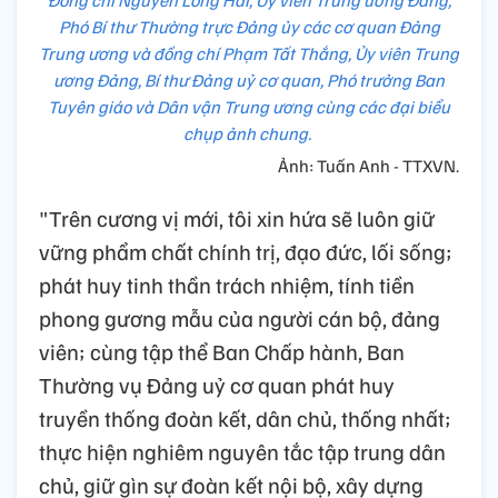
Đồng chí Nguyễn Long Hải, Ủy viên Trung ương Đảng,
Phó Bí thư Thường trực Đảng ủy các cơ quan Đảng
Trung ương và đồng chí Phạm Tất Thắng, Ủy viên Trung
ương Đảng, Bí thư Đảng uỷ cơ quan, Phó trưởng Ban
Tuyên giáo và Dân vận Trung ương cùng các đại biểu
chụp ảnh chung.
Ảnh: Tuấn Anh - TTXVN.
"Trên cương vị mới, tôi xin hứa sẽ luôn giữ
vững phẩm chất chính trị, đạo đức, lối sống;
phát huy tinh thần trách nhiệm, tính tiền
phong gương mẫu của người cán bộ, đảng
viên; cùng tập thể Ban Chấp hành, Ban
Thường vụ Đảng uỷ cơ quan phát huy
truyền thống đoàn kết, dân chủ, thống nhất;
thực hiện nghiêm nguyên tắc tập trung dân
chủ, giữ gìn sự đoàn kết nội bộ, xây dựng