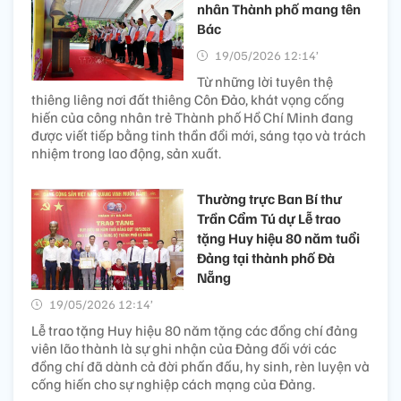
nhân Thành phố mang tên
Bác
19/05/2026 12:14’
Từ những lời tuyên thệ
thiêng liêng nơi đất thiêng Côn Đảo, khát vọng cống
hiến của công nhân trẻ Thành phố Hồ Chí Minh đang
được viết tiếp bằng tinh thần đổi mới, sáng tạo và trách
nhiệm trong lao động, sản xuất.
Thường trực Ban Bí thư
Trần Cẩm Tú dự Lễ trao
tặng Huy hiệu 80 năm tuổi
Đảng tại thành phố Đà
Nẵng
19/05/2026 12:14’
Lễ trao tặng Huy hiệu 80 năm tặng các đồng chí đảng
viên lão thành là sự ghi nhận của Đảng đối với các
đồng chí đã dành cả đời phấn đấu, hy sinh, rèn luyện và
cống hiến cho sự nghiệp cách mạng của Đảng.