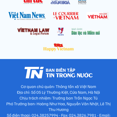
Cơ quan chủ quản: Thông tấn xã Việt Nam
Địa chỉ: Số 05 Lý Thường Kiệt, Cửa Nam, Hà Nội
Chịu trách nhiệm: Trưởng ban Trần Ngọc Tú
Phó Trưởng ban: Hoàng Như Hoa, Nguyễn Văn Nhật, Lê Thị
Thu Hương
Số điện thoại: 024.38257994 - Fax: 024.3826.7981 - Email: