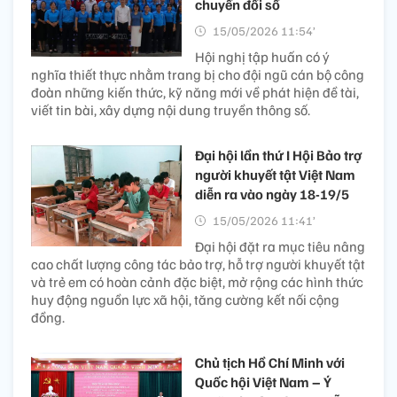
chuyển đổi số
15/05/2026 11:54’
Hội nghị tập huấn có ý
nghĩa thiết thực nhằm trang bị cho đội ngũ cán bộ công
đoàn những kiến thức, kỹ năng mới về phát hiện đề tài,
viết tin bài, xây dựng nội dung truyền thông số.
Đại hội lần thứ I Hội Bảo trợ
người khuyết tật Việt Nam
diễn ra vào ngày 18-19/5
15/05/2026 11:41’
Đại hội đặt ra mục tiêu nâng
cao chất lượng công tác bảo trợ, hỗ trợ người khuyết tật
và trẻ em có hoàn cảnh đặc biệt, mở rộng các hình thức
huy động nguồn lực xã hội, tăng cường kết nối cộng
đồng.
Chủ tịch Hồ Chí Minh với
Quốc hội Việt Nam – Ý