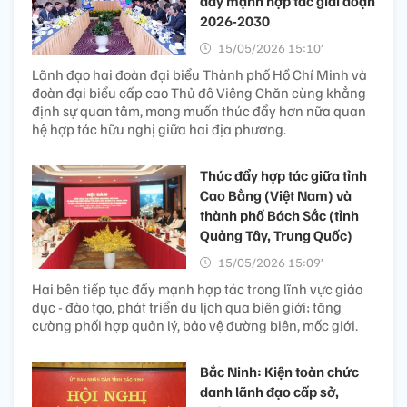
đẩy mạnh hợp tác giai đoạn
2026-2030
15/05/2026 15:10’
Lãnh đạo hai đoàn đại biểu Thành phố Hồ Chí Minh và
đoàn đại biểu cấp cao Thủ đô Viêng Chăn cùng khẳng
định sự quan tâm, mong muốn thúc đẩy hơn nữa quan
hệ hợp tác hữu nghị giữa hai địa phương.
Thúc đẩy hợp tác giữa tỉnh
Cao Bằng (Việt Nam) và
thành phố Bách Sắc (tỉnh
Quảng Tây, Trung Quốc)
15/05/2026 15:09’
Hai bên tiếp tục đẩy mạnh hợp tác trong lĩnh vực giáo
dục - đào tạo, phát triển du lịch qua biên giới; tăng
cường phối hợp quản lý, bảo vệ đường biên, mốc giới.
Bắc Ninh: Kiện toàn chức
danh lãnh đạo cấp sở,