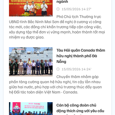
ngành
15/05/2026 14:27’
Phó Chủ tịch Thường trực
UBND tỉnh Bắc Ninh Mai Sơn đề nghị ở cương vị công
tác mới, các đồng chí khẩn trương tiếp cận công việc,
xây dựng tập thể đơn vị vững mạnh, hoàn thành tốt mọi
nhiệm vụ được giao.
Tàu Hải quân Canada thăm
hữu nghị thành phố Đà
Nẵng
15/05/2026 14:24’
Chuyến thăm nhằm góp
phần tăng cường quan hệ hữu nghị, tin cậy lẫn nhau
giữa hai nước, phù hợp với chủ trương thúc đẩy quan
hệ Đối tác toàn diện Việt Nam - Canada.
Cán bộ công đoàn chủ
động thích ứng với yêu cầu