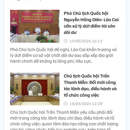
Phó Chủ tịch Quốc hội
Nguyễn Hồng Diên: Lào Cai
cần xử lý dứt điểm tài sản
dôi dư
19/05/2026 16:11’
Phó Chủ tịch Quốc hội đề nghị, Lào Cai khẩn trương xử
lý dứt điểm cơ sở vật chất dôi dư sau sắp xếp địa giới
hành chính để không bị lãng phí, tiêu cực.
Chủ tịch Quốc hội Trần
Thanh Mẫn: Đổi mới công
tác lãnh đạo, điều hành và
tổ chức công việc
18/05/2026 12:38’
Chủ tịch Quốc hội Trần Thanh Mẫn yêu cầu phải đổi
mới trong công tác lãnh đạo, chỉ đạo, điều hành và tổ
chức công việc; quan tâm đào tạo nâng cao chất lượng
cán bộ, công chức; tiếp tục nghiên cứu, kiện toàn tổ