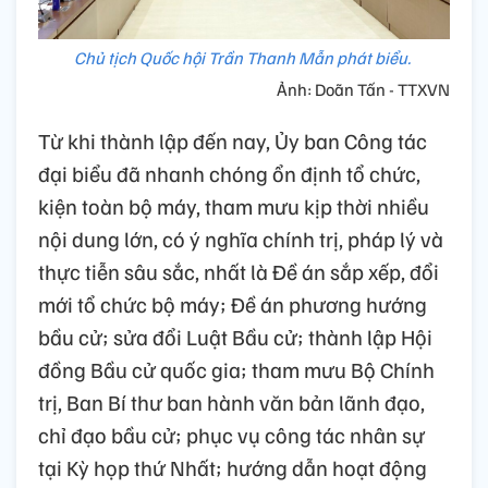
Chủ tịch Quốc hội Trần Thanh Mẫn phát biểu.
Ảnh: Doãn Tấn - TTXVN
Từ khi thành lập đến nay, Ủy ban Công tác
đại biểu đã nhanh chóng ổn định tổ chức,
kiện toàn bộ máy, tham mưu kịp thời nhiều
nội dung lớn, có ý nghĩa chính trị, pháp lý và
thực tiễn sâu sắc, nhất là Đề án sắp xếp, đổi
mới tổ chức bộ máy; Đề án phương hướng
bầu cử; sửa đổi Luật Bầu cử; thành lập Hội
đồng Bầu cử quốc gia; tham mưu Bộ Chính
trị, Ban Bí thư ban hành văn bản lãnh đạo,
chỉ đạo bầu cử; phục vụ công tác nhân sự
tại Kỳ họp thứ Nhất; hướng dẫn hoạt động