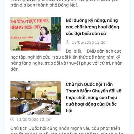
trên địa bàn thành phố Đồng Nai.
Bồi dưỡng kỹ năng, nâng
cao chất lượng hoạt động
của đại biểu dân cử
13/05/2026 12:26’
Đại biểu HĐND cần tích cực
học tập, nghiên cứu, trau dồi kiến thức để nâng tầm kỹ
năng lắng nghe, trao đổi và thuyết phục với cử tri, nhân
dân.
Chủ tịch Quốc hội Trần
Thanh Mẫn: Chuyển đổi số
thực chất, nâng cao hiệu
quả hoạt động của Quốc
hội
13/05/2026 12:26’
Chủ tịch Quốc hội cũng nhấn mạnh yêu cầu phát triển
nguồn nhân lực số, văn hóa số và cơ chế thu hút chuyên