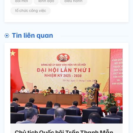
đổi mới
lãnh đạo
điều hành
tổ chức công việc
Tin liên quan
Chủ tịch Quốc hội Trần Thanh Mẫn