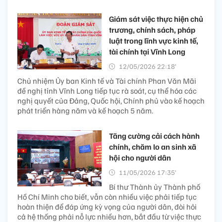
Giám sát việc thực hiện chủ
trương, chính sách, pháp
luật trong lĩnh vực kinh tế,
tài chính tại Vĩnh Long
12/05/2026 22:18’
Chủ nhiệm Ủy ban Kinh tế và Tài chính Phan Văn Mãi
đề nghị tỉnh Vĩnh Long tiếp tục rà soát, cụ thể hóa các
nghị quyết của Đảng, Quốc hội, Chính phủ vào kế hoạch
phát triển hàng năm và kế hoạch 5 năm.
Tăng cường cải cách hành
chính, chăm lo an sinh xã
hội cho người dân
11/05/2026 17:35’
Bí thư Thành ủy Thành phố
Hồ Chí Minh cho biết, vẫn còn nhiều việc phải tiếp tục
hoàn thiện để đáp ứng kỳ vọng của người dân, đòi hỏi
cả hệ thống phải nỗ lực nhiều hơn, bắt đầu từ việc thực