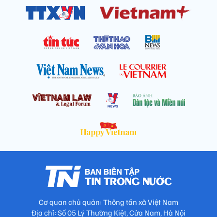
Cơ quan chủ quản: Thông tấn xã Việt Nam
Địa chỉ: Số 05 Lý Thường Kiệt, Cửa Nam, Hà Nội