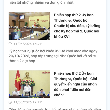
hiện tốt những nhiệm vụ đơn giản nhất.
Phiên họp thứ 2 Ủy ban
Thường vụ Quốc hội:
Chuẩn bị chu đáo, kỹ lưỡng
cho Kỳ họp thứ 2, Quốc hội
khóa XVI
11/05/2026 15:41’
Kỳ họp thứ 2, Quốc hội khóa XVI sẽ khai mạc vào ngày
20/10/2026, họp tập trung tại Nhà Quốc hội và bố trí
thành 2 đợt họp.
Phiên họp thứ 2 Ủy ban
Thường vụ Quốc hội: Giải
quyết kiến nghị của nhân
dân phải "đến nơi đến
chốn"
11/05/2026 12:11’
Công tác dân nguyện làm tốt sẽ góp phần củng cố niềm