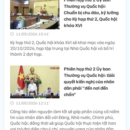
Thường vụ Quốc hội:
Chuẩn bị chu đáo, kỹ lưỡng
cho Kỳ họp thứ 2, Quốc hội
khóa XVI
11/05/2026 15:41’
Kỳ họp thứ 2, Quốc hội khóa XVI sẽ khai mạc vào ngày
20/10/2026, họp tập trung tại Nhà Quốc hội và bố trí
thành 2 đợt họp.
Phiên họp thứ 2 Ủy ban
Thường vụ Quốc hội: Giải
quyết kiến nghị của nhân
dân phải "đến nơi đến
chốn"
11/05/2026 12:11’
Công tác dân nguyện làm tốt sẽ góp phần củng cố niềm
tin của nhân dân đối với Đảng, Nhà nước, Chính phủ,
Quốc hội; đồng thời sẽ giúp Quốc hội thực hiện tốt hơn
vai trò đại diện cho ý chí, nguyện vọng của nhân dân.