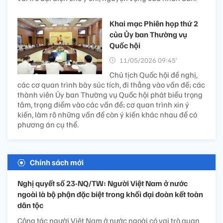
Khai mạc Phiên họp thứ 2
của Ủy ban Thường vụ
Quốc hội
11/05/2026 09:45’
Chủ tịch Quốc hội đề nghị,
các cơ quan trình bày súc tích, đi thẳng vào vấn đề; các
thành viên Ủy ban Thường vụ Quốc hội phát biểu trọng
tâm, trọng điểm vào các vấn đề; cơ quan trình xin ý
kiến, làm rõ những vấn đề còn ý kiến khác nhau để có
phương án cụ thể.
Chính sách mới
Nghị quyết số 23-NQ/TW: Người Việt Nam ở nước
ngoài là bộ phận đặc biệt trong khối đại đoàn kết toàn
dân tộc
Công tác người Việt Nam ở nước ngoài có vai trò quan