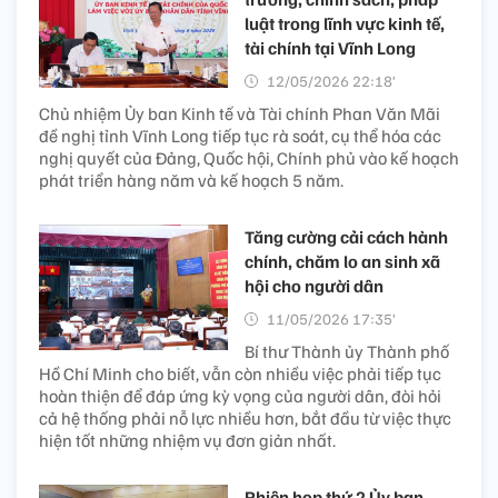
luật trong lĩnh vực kinh tế,
tài chính tại Vĩnh Long
12/05/2026 22:18’
Chủ nhiệm Ủy ban Kinh tế và Tài chính Phan Văn Mãi
đề nghị tỉnh Vĩnh Long tiếp tục rà soát, cụ thể hóa các
nghị quyết của Đảng, Quốc hội, Chính phủ vào kế hoạch
phát triển hàng năm và kế hoạch 5 năm.
Tăng cường cải cách hành
chính, chăm lo an sinh xã
hội cho người dân
11/05/2026 17:35’
Bí thư Thành ủy Thành phố
Hồ Chí Minh cho biết, vẫn còn nhiều việc phải tiếp tục
hoàn thiện để đáp ứng kỳ vọng của người dân, đòi hỏi
cả hệ thống phải nỗ lực nhiều hơn, bắt đầu từ việc thực
hiện tốt những nhiệm vụ đơn giản nhất.
Phiên họp thứ 2 Ủy ban