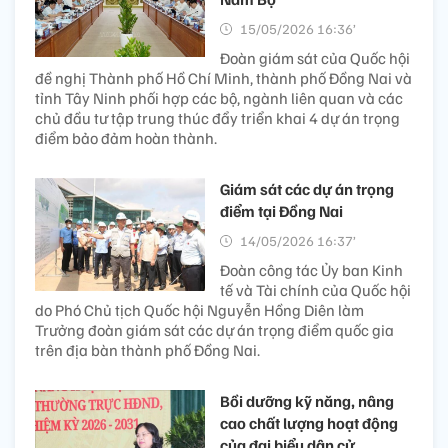
15/05/2026 16:36’
Đoàn giám sát của Quốc hội
đề nghị Thành phố Hồ Chí Minh, thành phố Đồng Nai và
tỉnh Tây Ninh phối hợp các bộ, ngành liên quan và các
chủ đầu tư tập trung thúc đẩy triển khai 4 dự án trọng
điểm bảo đảm hoàn thành.
Giám sát các dự án trọng
điểm tại Đồng Nai
14/05/2026 16:37’
Đoàn công tác Ủy ban Kinh
tế và Tài chính của Quốc hội
do Phó Chủ tịch Quốc hội Nguyễn Hồng Diên làm
Trưởng đoàn giám sát các dự án trọng điểm quốc gia
trên địa bàn thành phố Đồng Nai.
Bồi dưỡng kỹ năng, nâng
cao chất lượng hoạt động
của đại biểu dân cử