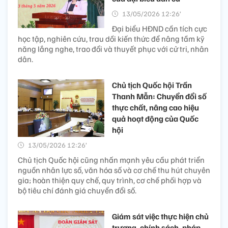
13/05/2026 12:26’
Đại biểu HĐND cần tích cực
học tập, nghiên cứu, trau dồi kiến thức để nâng tầm kỹ
năng lắng nghe, trao đổi và thuyết phục với cử tri, nhân
dân.
Chủ tịch Quốc hội Trần
Thanh Mẫn: Chuyển đổi số
thực chất, nâng cao hiệu
quả hoạt động của Quốc
hội
13/05/2026 12:26’
Chủ tịch Quốc hội cũng nhấn mạnh yêu cầu phát triển
nguồn nhân lực số, văn hóa số và cơ chế thu hút chuyên
gia; hoàn thiện quy chế, quy trình, cơ chế phối hợp và
bộ tiêu chí đánh giá chuyển đổi số.
Giám sát việc thực hiện chủ
trương, chính sách, pháp