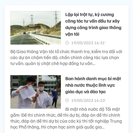
Lập lại trật tự, kỷ cương
công tác tư vấn đầu tư xây
dựng công trình giao thông
vận tải
19/05/2023 16:31’
Bộ Giao thông Vận tải tổ chức thanh tra, kiểm tra đối với
các dự án chậm tiến độ; chấn chỉnh công tác lựa chọn
tư vấn; quản lý chặt chẽ hợp đồng tư vấn...
Ban hành danh mục bí mật
nhà nước thuộc lĩnh vực
giáo dục và đào tạo
19/05/2023 16:23’
Bí mật nhà nước độ Tối mật
gồm: Đề thi chính thức, đề thi dự bị, đáp án đề thi chính
thức, đáp án đề thi dự bị của các kỳ thi tốt nghiệp Trung
học Phổ thông, thi chọn học sinh giỏi quốc gia...