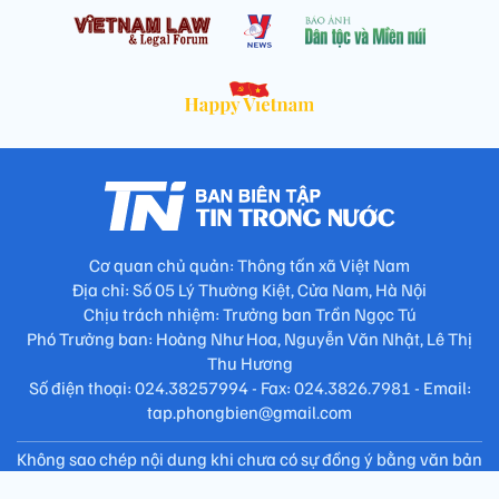
Cơ quan chủ quản: Thông tấn xã Việt Nam
Địa chỉ: Số 05 Lý Thường Kiệt, Cửa Nam, Hà Nội
Chịu trách nhiệm: Trưởng ban Trần Ngọc Tú
Phó Trưởng ban: Hoàng Như Hoa, Nguyễn Văn Nhật, Lê Thị
Thu Hương
Số điện thoại: 024.38257994 - Fax: 024.3826.7981 - Email:
tap.phongbien@gmail.com
Không sao chép nội dung khi chưa có sự đồng ý bằng văn bản
!