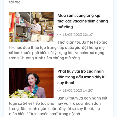
tái tạo.
Mua sắm, cung ứng kịp
thời các vaccine tiêm chủng
mở rộng
18/05/2023 22:10’
Thời gian tới, Bộ Y tế tiếp tục
tổ chức đấu thầu tập trung cấp quốc gia, đặt hàng một
số loại thuốc phổ biến có tỷ trọng lớn, vaccine sử dụng
trong Chương trình tiêm chủng mở rộng...
Phát huy vai trò của nhân
dân trong đấu tranh đẩy lùi
suy thoái
18/05/2023 14:20’
Ban Bí thư vừa ban hành Kết
luận số 54 về tiếp tục phát huy vai trò của nhân dân
trong đấu tranh ngăn chặn, đẩy lùi sự suy thoái, "tự
diễn biến," "tự chuyển hóa" trong nội bộ.