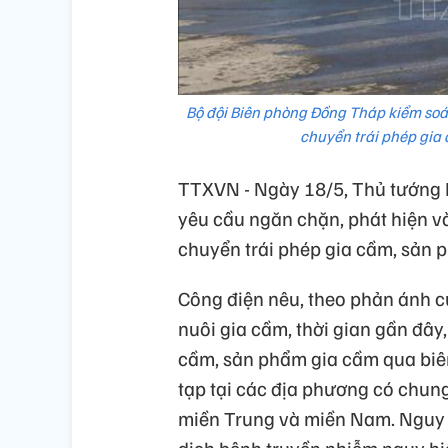
Bộ đội Biên phòng Đồng Tháp kiểm soá
chuyển trái phép gia 
TTXVN - Ngày 18/5, Thủ tướng
yêu cầu ngăn chặn, phát hiện v
chuyển trái phép gia cầm, sản 
Công điện nêu, theo phản ánh c
nuôi gia cầm, thời gian gần đây
cầm, sản phẩm gia cầm qua biên
tạp tại các địa phương có chung 
miền Trung và miền Nam. Nguy 