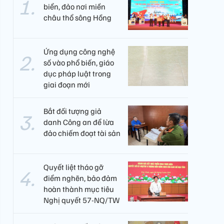
biển, đảo nơi miền
châu thổ sông Hồng
Ứng dụng công nghệ
số vào phổ biến, giáo
dục pháp luật trong
giai đoạn mới
Bắt đối tượng giả
danh Công an để lừa
đảo chiếm đoạt tài sản
Quyết liệt tháo gỡ
điểm nghẽn, bảo đảm
hoàn thành mục tiêu
Nghị quyết 57-NQ/TW