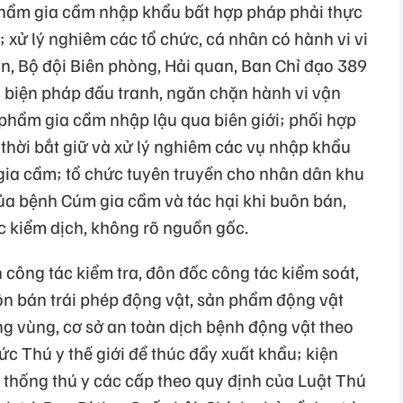
phẩm gia cầm nhập khẩu bất hợp pháp phải thực
; xử lý nghiêm các tổ chức, cá nhân có hành vi vi
n, Bộ đội Biên phòng, Hải quan, Ban Chỉ đạo 389
 biện pháp đấu tranh, ngăn chặn hành vi vận
phẩm gia cầm nhập lậu qua biên giới; phối hợp
thời bắt giữ và xử lý nghiêm các vụ nhập khẩu
gia cầm; tổ chức tuyên truyền cho nhân dân khu
của bệnh Cúm gia cầm và tác hại khi buôn bán,
 kiểm dịch, không rõ nguồn gốc.
 công tác kiểm tra, đôn đốc công tác kiểm soát,
n bán trái phép động vật, sản phẩm động vật
ng vùng, cơ sở an toàn dịch bệnh động vật theo
c Thú y thế giới để thúc đẩy xuất khẩu; kiện
 thống thú y các cấp theo quy định của Luật Thú