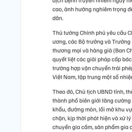
dịch bệnh truyền nhiễm nguy hi
cao, ảnh hưởng nghiêm trọng đ
dân.
Thủ tướng Chính phủ yêu cầu Ch
ương, các Bộ trưởng và Trưởng 
thương mại và hàng giả (Ban Chỉ
quyết liệt các giải pháp cấp bá
trường hợp vận chuyển trái phé
Việt Nam, tập trung một số nhiệ
Theo đó, Chủ tịch UBND tỉnh, th
thành phố biên giới tăng cường k
khẩu, đường mòn, lối mở khu vực
chặn, kịp thời phát hiện và xử 
chuyển gia cầm, sản phẩm gia c