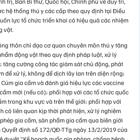
 trị, Ban Bí thư, Quốc hội, Chính phủ về duy trì,
c hệ thống thú y các cấp theo quy định tại Điều
uồn lực tổ chức triển khai có hiệu quả các nhiệm
 vật.
ông thôn chỉ đạo cơ quan chuyên môn thú y tăng
hẩm động vật theo quy định pháp luật, xử lý
 tăng cường công tác giám sát chủ động, phát
 để xử lý, không để dịch lây lan trên diện rộng;
 Cúm gia cầm và đánh giá hiệu lực các vaccine
 cầm mới (nếu có); phối hợp với các tổ chức quốc
m trong khu vực và trên thế giới; phối hợp với
 có liên quan kịp thời phát hiện, xử lý nghiêm
 phép gia cầm, sản phẩm gia cầm qua biên giới
ện Quyết định số 172/QĐ-TTg ngày 13/2/2019 của
hê duyệt "Kế hoạch quốc gia phòng, chống bệnh