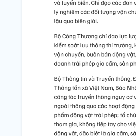
và tuyến biển. Chỉ đạo các đơn 
lý nghiêm các đối tượng vận c
lậu qua biên giới.
Bộ Công Thương chỉ đạo lực lượ
kiểm soát lưu thông thị trường, 
vận chuyển, buôn bán động vật,
doanh trái phép gia cầm, sản p
Bộ Thông tin và Truyền thông, Đ
Thông tấn xã Việt Nam, Báo Nh
công tác truyền thông nguy cơ 
ngoài thông qua các hoạt động 
phẩm động vật trái phép; tổ ch
tham gia, không tiếp tay cho v
động vật, đặc biệt là gia cầm, 