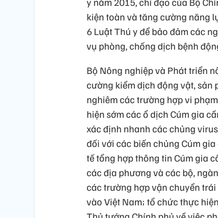
y năm 2015, chỉ đạo của Bộ Chính
kiện toàn và tăng cường năng lự
6 Luật Thú y để bảo đảm các ng
vụ phòng, chống dịch bệnh động
Bộ Nông nghiệp và Phát triển n
cường kiểm dịch động vật, sản p
nghiêm các trường hợp vi phạm;
hiện sớm các ổ dịch Cúm gia cầm
xác định nhanh các chủng virus
đối với các biến chủng Cúm gia
tế tổng hợp thông tin Cúm gia cầ
các địa phương và các bộ, ngành
các trường hợp vận chuyển trái
vào Việt Nam; tổ chức thực hi
Thủ tướng Chính phủ về việc p