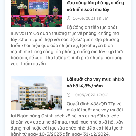
đạo công tác phòng, chống
và kiểm soát ma túy
10/05/2023 18:55’
Bộ Công an tiếp tục phát
huy vai trò Cơ quan thường trực về phòng, chống ma
túy; chủ trì, phối hợp với các Bộ, cơ quan, địa phương
triển khai hiệu quả các nhiệm vụ, tạo chuyển biến
mạnh mẽ trong công tác phòng, chống ma túy; kịp thời
báo cáo, đề xuất Thủ tướng Chính phủ những nội dung
vượt thẩm quyền.
Lãi suất cho vay mua nhà ở
xã hội 4,8%/năm
10/05/2023 17:00’
Quyết định 486/QĐ-TTg về
mức lãi suất cho vay ưu đãi
tại Ngân hàng Chính sách xã hội áp dụng đối với các
khoản vay có dư nợ để mua, thuê mua nhà ở xã hội, xây
dựng mới hoặc cải tạo sửa chữa nhà để ở có hiệu lực thi
hành từ ngày 10/5/2023 đến ngày 31/12/2024.