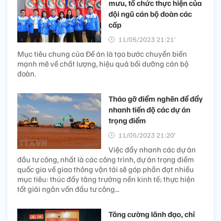
mưu, tổ chức thực hiện của
đội ngũ cán bộ đoàn các
cấp
11/05/2023 21:21’
Mục tiêu chung của Đề án là tạo bước chuyển biến
mạnh mẽ về chất lượng, hiệu quả bồi dưỡng cán bộ
đoàn.
Tháo gỡ điểm nghẽn để đẩy
nhanh tiến độ các dự án
trọng điểm
11/05/2023 21:20’
Việc đẩy nhanh các dự án
đầu tư công, nhất là các công trình, dự án trọng điểm
quốc gia về giao thông vận tải sẽ góp phần đạt nhiều
mục tiêu: thúc đẩy tăng trưởng nền kinh tế; thực hiện
tốt giải ngân vốn đầu tư công...
Tăng cường lãnh đạo, chỉ