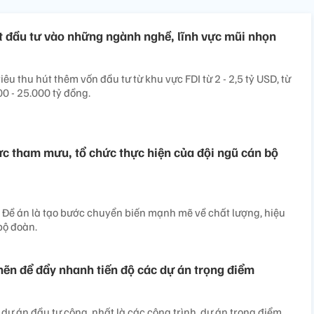
t đầu tư vào những ngành nghề, lĩnh vực mũi nhọn
êu thu hút thêm vốn đầu tư từ khu vực FDI từ 2 - 2,5 tỷ USD, từ
0 - 25.000 tỷ đồng.
c tham mưu, tổ chức thực hiện của đội ngũ cán bộ
Đề án là tạo bước chuyển biến mạnh mẽ về chất lượng, hiệu
bộ đoàn.
ẽn để đẩy nhanh tiến độ các dự án trọng điểm
dự án đầu tư công, nhất là các công trình, dự án trọng điểm