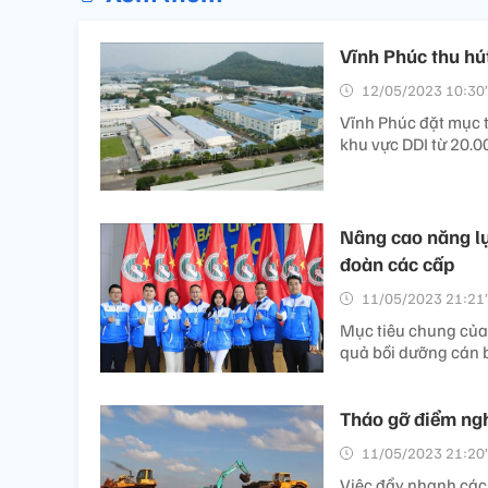
Vĩnh Phúc thu hú
12/05/2023 10:30’
Vĩnh Phúc đặt mục ti
khu vực DDI từ 20.00
Nâng cao năng lự
đoàn các cấp
11/05/2023 21:21’
Mục tiêu chung của 
quả bồi dưỡng cán 
Tháo gỡ điểm ngh
11/05/2023 21:20’
Việc đẩy nhanh các 