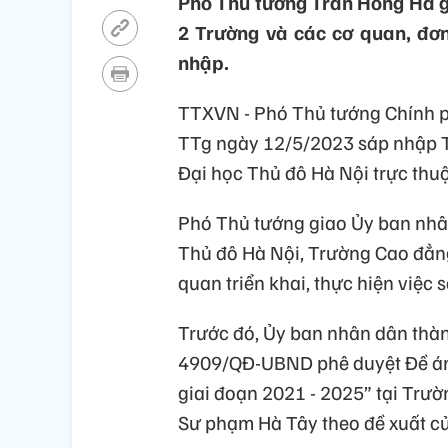
Phó Thủ tướng Trần Hồng Hà g
2 Trường và các cơ quan, đơn 
nhập.
TTXVN - Phó Thủ tướng Chính p
TTg ngày 12/5/2023 sáp nhập 
Đại học Thủ đô Hà Nội trực thu
Phó Thủ tướng giao Ủy ban nhâ
Thủ đô Hà Nội, Trường Cao đẳng
quan triển khai, thực hiện việc
Trước đó, Ủy ban nhân dân thà
4909/QĐ-UBND phê duyệt Đề án 
giai đoạn 2021 - 2025” tại Trư
Sư phạm Hà Tây theo đề xuất c