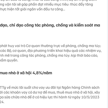
ông vận tải sẽ góp phần đạt nhiều mục tiêu: thúc đẩy tăng
thực hiện tốt giải ngân vốn đầu tư công...
đạo, chỉ đạo công tác phòng, chống và kiểm soát ma
 phát huy vai trò Cơ quan thường trực về phòng, chống ma túy;
i các Bộ, cơ quan, địa phương triển khai hiệu quả các nhiệm vụ,
h mẽ trong công tác phòng, chống ma túy; kịp thời báo cáo,
thẩm quyền.
 mua nhà ở xã hội 4,8%/năm
Tg về mức lãi suất cho vay ưu đãi tại Ngân hàng Chính sách
với các khoản vay có dư nợ để mua, thuê mua nhà ở xã hội, xây
ạo sửa chữa nhà để ở có hiệu lực thi hành từ ngày 10/5/2023
24.