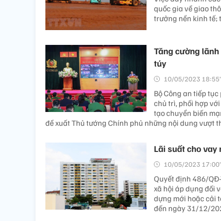
quốc gia về giao th
trưởng nền kinh tế; 
Tăng cường lãnh 
túy
10/05/2023 18:55’
Bộ Công an tiếp tục
chủ trì, phối hợp vớ
tạo chuyển biến mạn
đề xuất Thủ tướng Chính phủ những nội dung vượt 
Lãi suất cho vay
10/05/2023 17:00’
Quyết định 486/QĐ-T
xã hội áp dụng đối 
dựng mới hoặc cải t
đến ngày 31/12/20