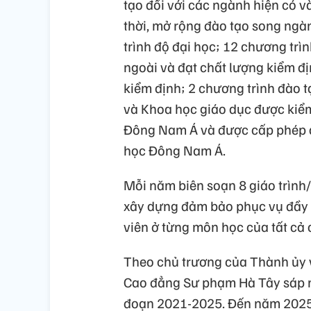
tạo đối với các ngành hiện có 
thời, mở rộng đào tạo song ngàn
trình độ đại học; 12 chương trì
ngoài và đạt chất lượng kiểm đ
kiểm định; 2 chương trình đào t
và Khoa học giáo dục được kiểm
Đông Nam Á và được cấp phép đ
học Đông Nam Á.
Mỗi năm biên soạn 8 giáo trình/
xây dựng đảm bảo phục vụ đầy đ
viên ở từng môn học của tất cả
Theo chủ trương của Thành ủy 
Cao đẳng Sư phạm Hà Tây sáp n
đoạn 2021-2025. Đến năm 2025,