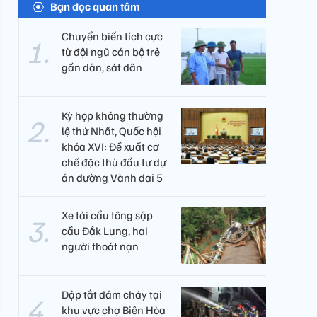
Bạn đọc quan tâm
Chuyển biến tích cực
từ đội ngũ cán bộ trẻ
gần dân, sát dân
Kỳ họp không thường
lệ thứ Nhất, Quốc hội
khóa XVI: Đề xuất cơ
chế đặc thù đầu tư dự
án đường Vành đai 5
Xe tải cẩu tông sập
cầu Đắk Lung, hai
người thoát nạn
Dập tắt đám cháy tại
khu vực chợ Biên Hòa