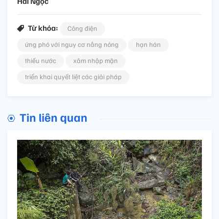
Hải Ngọc
Từ khóa:
Công điện
ứng phó với nguy cơ nắng nóng
hạn hán
thiếu nước
xâm nhập mặn
triển khai quyết liệt các giải pháp
Tin liên quan