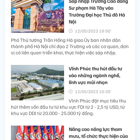
Sáp nhập Trường Cao đẳng
Sư phạm Hà Tây vào
Trường Đại học Thủ đô Hà
Nội
12/05/2023 18:50’
Phó Thủ tướng Trần Hồng Hà giao Ủy ban nhân dân
thành phố Hà Nội chỉ đạo 2 Trường và các cơ quan, đơn
vị có liên quan triển khai, thực hiện việc sáp nhập.
Vĩnh Phúc thu hút đầu tư
vào những ngành nghề,
lĩnh vực mũi nhọn
12/05/2023 10:30’
Vĩnh Phúc đặt mục tiêu thu
hút thêm vốn đầu tư từ khu vực FDI từ 2 - 2,5 tỷ USD, từ
khu vực DDI từ 20.000 - 25.000 tỷ đồng.
Nâng cao năng lực tham
mưu, tổ chức thực hiện của