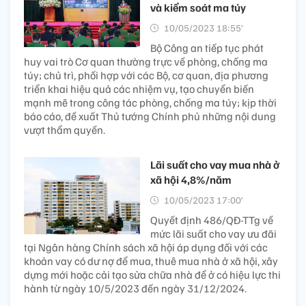
và kiểm soát ma túy
10/05/2023 18:55’
Bộ Công an tiếp tục phát
huy vai trò Cơ quan thường trực về phòng, chống ma
túy; chủ trì, phối hợp với các Bộ, cơ quan, địa phương
triển khai hiệu quả các nhiệm vụ, tạo chuyển biến
mạnh mẽ trong công tác phòng, chống ma túy; kịp thời
báo cáo, đề xuất Thủ tướng Chính phủ những nội dung
vượt thẩm quyền.
Lãi suất cho vay mua nhà ở
xã hội 4,8%/năm
10/05/2023 17:00’
Quyết định 486/QĐ-TTg về
mức lãi suất cho vay ưu đãi
tại Ngân hàng Chính sách xã hội áp dụng đối với các
khoản vay có dư nợ để mua, thuê mua nhà ở xã hội, xây
dựng mới hoặc cải tạo sửa chữa nhà để ở có hiệu lực thi
hành từ ngày 10/5/2023 đến ngày 31/12/2024.