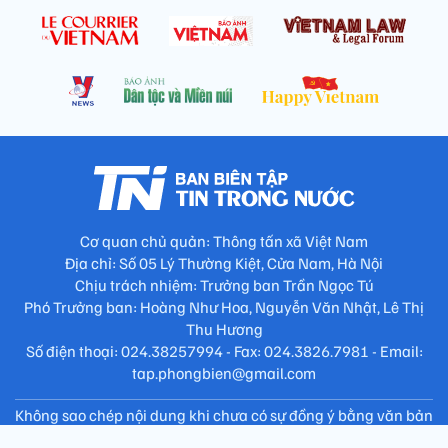
Cơ quan chủ quản: Thông tấn xã Việt Nam
Địa chỉ: Số 05 Lý Thường Kiệt, Cửa Nam, Hà Nội
Chịu trách nhiệm: Trưởng ban Trần Ngọc Tú
Phó Trưởng ban: Hoàng Như Hoa, Nguyễn Văn Nhật, Lê Thị
Thu Hương
Số điện thoại: 024.38257994 - Fax: 024.3826.7981 - Email:
tap.phongbien@gmail.com
Không sao chép nội dung khi chưa có sự đồng ý bằng văn bản
!