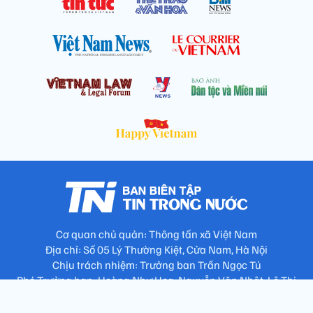
Cơ quan chủ quản: Thông tấn xã Việt Nam
Địa chỉ: Số 05 Lý Thường Kiệt, Cửa Nam, Hà Nội
Chịu trách nhiệm: Trưởng ban Trần Ngọc Tú
Phó Trưởng ban: Hoàng Như Hoa, Nguyễn Văn Nhật, Lê Thị
Thu Hương
Số điện thoại: 024.38257994 - Fax: 024.3826.7981 - Email: