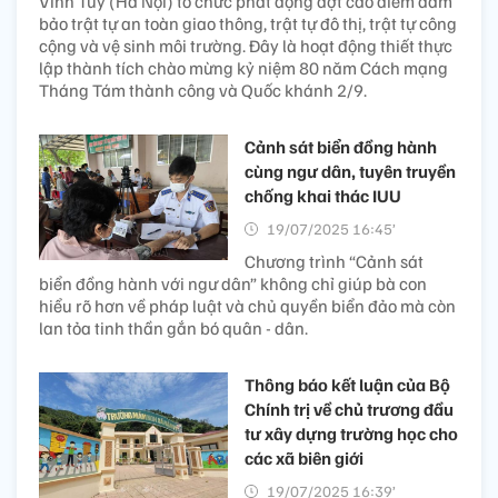
Vĩnh Tuy (Hà Nội) tổ chức phát động đợt cao điểm đảm
bảo trật tự an toàn giao thông, trật tự đô thị, trật tự công
cộng và vệ sinh môi trường. Đây là hoạt động thiết thực
lập thành tích chào mừng kỷ niệm 80 năm Cách mạng
Tháng Tám thành công và Quốc khánh 2/9.
Cảnh sát biển đồng hành
cùng ngư dân, tuyên truyền
chống khai thác IUU
19/07/2025 16:45’
Chương trình “Cảnh sát
biển đồng hành với ngư dân” không chỉ giúp bà con
hiểu rõ hơn về pháp luật và chủ quyền biển đảo mà còn
lan tỏa tinh thần gắn bó quân - dân.
Thông báo kết luận của Bộ
Chính trị về chủ trương đầu
tư xây dựng trường học cho
các xã biên giới
19/07/2025 16:39’