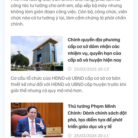
công tác tư tưởng cho anh em, sắp xếp bộ máy nhưng
không làm gián đoạn công việc. Cán bộ, công chức, viên
chức nào có tư tưởng ỷ lại, làm cầm chừng là phải chấn
chỉnh.
Chính quyền địa phương
cấp cơ sở đảm nhận các
nhiệm vụ, quyền hạn của
cấp xã và huyện hiện nay
25/03/2025 20:13’
Cơ cấu tổ chức của HĐND và UBND cấp cơ sở cơ bản
thiết kế như đối với HĐND và UBND cấp huyện trước khi
giải thể nhưng có quy mô nhỏ hơn.
Thủ tướng Phạm Minh
Chính: Dành chính sách đột
phá, tạo điểm tựa để phát
triển giáo dục và y tế
25/03/2025 20:11’