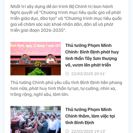
Nhất trí xây dựng đề án trình Bộ Chính trị ban hành
Nghị quyết về “Chương trình mục tiêu quốc gia về phát
triển giáo dục, đào tạo” và “Chương trình mục tiêu quốc
gia về chăm sóc sức khoẻ nhân dân, dân số và phát
triển giai đoạn 2026-2035”.
Thủ tướng Phạm Minh
Chính: Bình Định phát huy
tinh thần Tây Sơn thượng
võ, vươn lên phát triển
22/03/2025 20:51’
Thủ tướng Chính phủ yêu cầu tỉnh Bình Định tiên phong
hơn nữa, phát huy tinh thần tự lực, tự cường, nhìn xa,
trông rộng, nghĩ sâu, làm lớn.
Thủ tướng Phạm Minh
Chính thăm, làm việc tại
tỉnh Bình Định
22/03/2025 19:13’