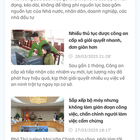
đọng, kéo dài, không để lãng phí nguồn lực bao gồm
nguồn lực của Nhà nước, nhân dân, doanh nghiệp, các
nhà đầu tư
Nhiều thủ tục được công an
cấp xã giải quyết nhanh,
đơn giản hơn
28/03/2025 21:28’
Sau gần 1 tháng, Công an
cấp xã tiếp nhận các nhiệm vụ mới, lực lượng này đã
phát huy hiệu quả, kịp thời giải quyết nhiều vụ việc về
an ninh trật tự ngay tại cơ sở.
Sắp xếp bộ máy nhưng
không làm gián đoạn công
việc, chấn chỉnh người làm
việc cầm chừng
27/03/2025 18:17’
Phó Thủ tướng Mai Văn Chính cho rằng, phải làm tốt