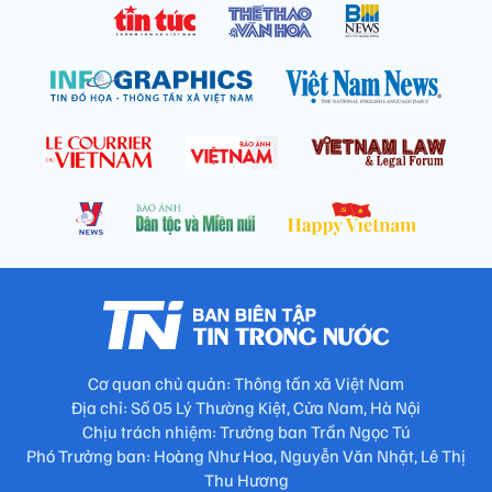
Cơ quan chủ quản: Thông tấn xã Việt Nam
Địa chỉ: Số 05 Lý Thường Kiệt, Cửa Nam, Hà Nội
Chịu trách nhiệm: Trưởng ban Trần Ngọc Tú
Phó Trưởng ban: Hoàng Như Hoa, Nguyễn Văn Nhật, Lê Thị
Thu Hương