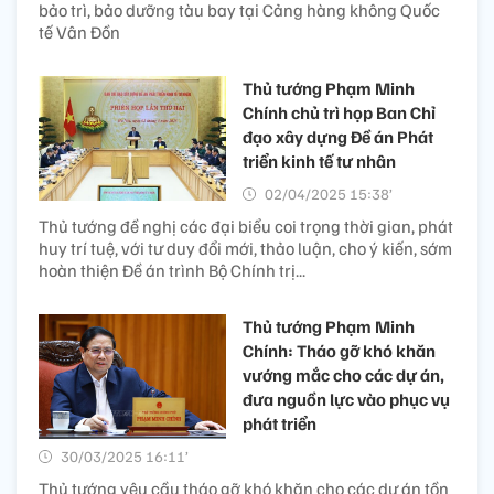
bảo trì, bảo dưỡng tàu bay tại Cảng hàng không Quốc
tế Vân Đồn
Thủ tướng Phạm Minh
Chính chủ trì họp Ban Chỉ
đạo xây dựng Đề án Phát
triển kinh tế tư nhân
02/04/2025 15:38’
Thủ tướng đề nghị các đại biểu coi trọng thời gian, phát
huy trí tuệ, với tư duy đổi mới, thảo luận, cho ý kiến, sớm
hoàn thiện Đề án trình Bộ Chính trị...
Thủ tướng Phạm Minh
Chính: Tháo gỡ khó khăn
vướng mắc cho các dự án,
đưa nguồn lực vào phục vụ
phát triển
30/03/2025 16:11’
Thủ tướng yêu cầu tháo gỡ khó khăn cho các dự án tồn