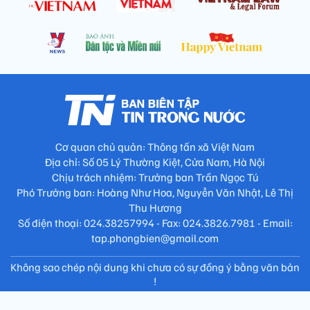
Cơ quan chủ quản: Thông tấn xã Việt Nam
Địa chỉ: Số 05 Lý Thường Kiệt, Cửa Nam, Hà Nội
Chịu trách nhiệm: Trưởng ban Trần Ngọc Tú
Phó Trưởng ban: Hoàng Như Hoa, Nguyễn Văn Nhật, Lê Thị
Thu Hương
Số điện thoại: 024.38257994 - Fax: 024.3826.7981 - Email:
tap.phongbien@gmail.com
Không sao chép nội dung khi chưa có sự đồng ý bằng văn bản
!
Trang chủ
Giới thiệu