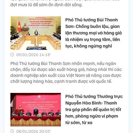
đợt mưa lũ để sớm ổn định đời sống.
Phó Thủ tướng Bùi Thanh
Sơn: Chống buôn lậu, gian
lận thương mại và hàng giả
là nhiệm vụ trọng tâm, liên
tục, không ngừng nghỉ
09/01/2026 14:18’
Phó Thủ tướng Bùi Thanh Sơn nhấn mạnh, nếu ngăn
chặn, đẩy lùi được sản xuất hàng giả, hàng nhái thì các
doanh nghiệp sản xuất của Việt Nam sẽ nâng cao được
chất lượng hàng hóa, cạnh tranh được với quốc tế.
Phó Thủ tướng Thường trực
Nguyễn Hòa Bình: Thanh
tra góp phần để quản trị tốt
hơn, phòng ngừa vi phạm
từ sớm, từ xa
08/01/2026 20:03’