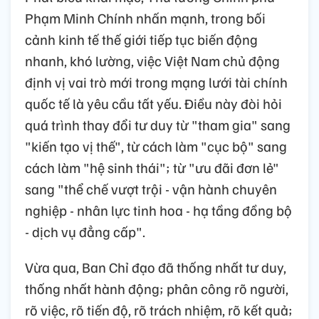
Phạm Minh Chính nhấn mạnh, trong bối
cảnh kinh tế thế giới tiếp tục biến động
nhanh, khó lường, việc Việt Nam chủ động
định vị vai trò mới trong mạng lưới tài chính
quốc tế là yêu cầu tất yếu. Điều này đòi hỏi
quá trình thay đổi tư duy từ "tham gia" sang
"kiến tạo vị thế", từ cách làm "cục bộ" sang
cách làm "hệ sinh thái"; từ "ưu đãi đơn lẻ"
sang "thể chế vượt trội - vận hành chuyên
nghiệp - nhân lực tinh hoa - hạ tầng đồng bộ
- dịch vụ đẳng cấp".
Vừa qua, Ban Chỉ đạo đã thống nhất tư duy,
thống nhất hành động; phân công rõ người,
rõ việc, rõ tiến độ, rõ trách nhiệm, rõ kết quả;