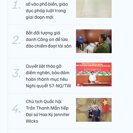
số vào phổ biến, giáo
dục pháp luật trong
giai đoạn mới
Bắt đối tượng giả
danh Công an để lừa
đảo chiếm đoạt tài sản
Quyết liệt tháo gỡ
điểm nghẽn, bảo đảm
hoàn thành mục tiêu
Nghị quyết 57-NQ/TW
Chủ tịch Quốc hội
Trần Thanh Mẫn tiếp
Đại sứ Hoa Kỳ Jennifer
Wicks