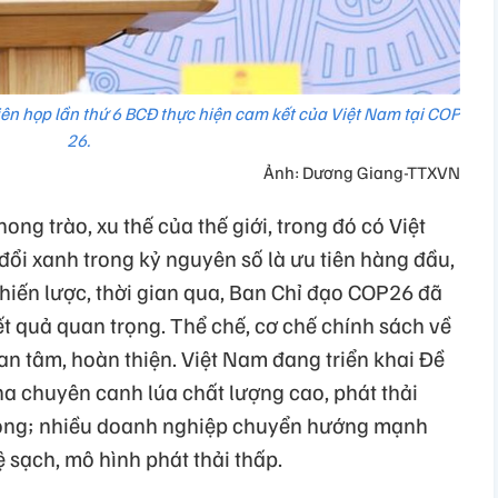
ên họp lần thứ 6 BCĐ thực hiện cam kết của Việt Nam tại COP
26.
Ảnh: Dương Giang-TTXVN
ong trào, xu thế của thế giới, trong đó có Việt
ổi xanh trong kỷ nguyên số là ưu tiên hàng đầu,
hiến lược, thời gian qua, Ban Chỉ đạo COP26 đã
kết quả quan trọng. Thể chế, cơ chế chính sách về
n tâm, hoàn thiện. Việt Nam đang triển khai Đề
 ha chuyên canh lúa chất lượng cao, phát thải
Long; nhiều doanh nghiệp chuyển hướng mạnh
 sạch, mô hình phát thải thấp.