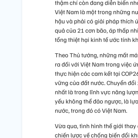
thậm chí còn đang diễn biến nha
Việt Nam là một trong những nư
hậu và phải có giải pháp thích
quả của 21 cơn bão, áp thấp nhi
tổng thiệt hại kinh tế ước tính 
Theo Thủ tướng, những mất mát 
ra đối với Việt Nam trong việc ứn
thực hiện các cam kết tại COP2
vững của đất nước. Chuyển đổi 
nhất là trong lĩnh vực năng lượ
yếu không thể đảo ngược, là lựa
nước, trong đó có Việt Nam.
Vừa qua, tình hình thế giới tha
chiến lược về chống biến đổi khí