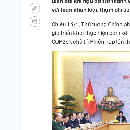
Biến đổi khí hậu đã trở thành 
với toàn nhân loại, thậm chí c
Chiều 14/1, Thủ tướng Chính p
gia triển khai thực hiện cam kế
COP26), chủ trì Phiên họp lần t