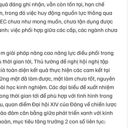
uả đáng ghi nhận, vẫn còn tồn tại, hạn chế
ện, trong đó việc huy động nguồn lực thông qua
ZEC chưa như mong muốn, chưa tận dụng được
xanh; việc phối hợp giữa các cấp, các ngành chưa
ìm giải pháp nâng cao năng lực điều phối trong
 thời gian tới, Thủ tướng đề nghị hội nghị tập
giá toàn diện kết quả thực hiện các cam kết tại
hững mặt đã làm được, mặt làm chưa tốt, nguyên
ài học kinh nghiệm. Các đại biểu đề xuất nhiệm
ng thời gian tới để phù hợp với tình hình trong
iêu, quan điểm Đại hội XIV của Đảng về chiến lược
bảo đảm cân bằng giữa phát triển xanh với kinh
 hoàn, mục tiêu tăng trưởng 2 con số liên tục;