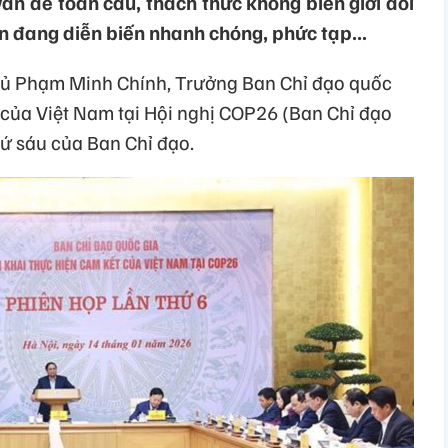
vấn đề toàn cầu, thách thức không biên giới đối
òn đang diễn biến nhanh chóng, phức tạp...
hủ Phạm Minh Chính, Trưởng Ban Chỉ đạo quốc
t của Việt Nam tại Hội nghị COP26 (Ban Chỉ đạo
hứ sáu của Ban Chỉ đạo.