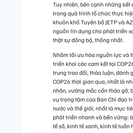
Tuy nhiên, bên cạnh những kết q
trong quá trình tổ chức thực hi
khuôn khổ Tuyên bố JETP và A
nguồn tín dụng cho phát triển 
thật sự đồng bộ, thống nhất.
Nhằm tối ưu hóa nguồn lực và t
triển khai các cam kết tại COP26
trung trao đổi, thảo luận, đánh 
COP26 thời gian qua, nhất là n
nhân, vướng mắc cần tháo gỡ, b
vụ trọng tâm của Ban Chỉ đạo tro
nước và thế giới, nhất là mục t
phát triển nhanh và bền vững; 
tế số, kinh tế xanh, kinh tế tuần