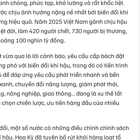
nh chóng, phức tạp, khó lường và rất khốc liệt.
ớc chịu ảnh hưởng nặng nề nhất bởi biến đổi khí
 ứng hiệu quả. Năm 2025 Việt Nam gánh chịu hậu
ệt đới, làm 420 người chết, 730 người bị thương,
khoảng 100 nghìn tỷ đồng.
vừa qua là lời cảnh báo, yêu cầu cấp bách đặt
g phó với biến đổi khí hậu, trong đó có tiến trình
6 để đáp ứng yêu cầu phát triển nhanh và bền
xanh, chuyển đổi năng lượng, giảm phát thải,
ng, nông nghiệp, giao thông… đang là xu thế tất
 chọn chiến lược, ưu tiên hàng đầu của nhiều
y đổi, một số nước có những điều chỉnh chính sách
 hậu. Hoa Kỳ đã tuyên bố rút khỏi hàng loạt tổ