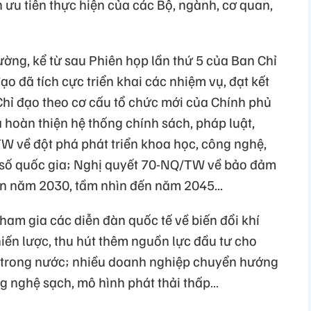
 ưu tiên thực hiện của các Bộ, ngành, cơ quan,
ờng, kể từ sau Phiên họp lần thứ 5 của Ban Chỉ
o đã tích cực triển khai các nhiệm vụ, đạt kết
Chỉ đạo theo cơ cấu tổ chức mới của Chính phủ
à hoàn thiện hệ thống chính sách, pháp luật,
W về đột phá phát triển khoa học, công nghệ,
i số quốc gia; Nghị quyết 70-NQ/TW về bảo đảm
n năm 2030, tầm nhìn đến năm 2045...
tham gia các diễn đàn quốc tế về biến đổi khí
iến lược, thu hút thêm nguồn lực đầu tư cho
ố trong nước; nhiều doanh nghiệp chuyển hướng
 nghệ sạch, mô hình phát thải thấp…