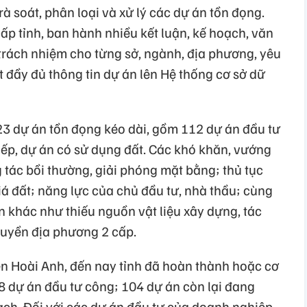
 rà soát, phân loại và xử lý các dự án tồn đọng.
ấp tỉnh, ban hành nhiều kết luận, kế hoạch, văn
 trách nhiệm cho từng sở, ngành, địa phương, yêu
 đầy đủ thông tin dự án lên Hệ thống cơ sở dữ
423 dự án tồn đọng kéo dài, gồm 112 dự án đầu tư
iếp, dự án có sử dụng đất. Các khó khăn, vướng
 tác bồi thường, giải phóng mặt bằng; thủ tục
giá đất; năng lực của chủ đầu tư, nhà thầu; cùng
khác như thiếu nguồn vật liệu xây dựng, tác
quyền địa phương 2 cấp.
n Hoài Anh, đến nay tỉnh đã hoàn thành hoặc cơ
8 dự án đầu tư công; 104 dự án còn lại đang
oạch. Đối với các dự án đầu tư của doanh nghiệp,