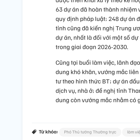
63 dự án đã hoàn thành nhiệm 
quy định pháp luật; 248 dự án đ
tỉnh cũng đã kiến nghị Trung ư
dự án, nhất là đối với một số d
trong giai đoạn 2026-2030.
Cũng tại buổi làm việc, lãnh đạ
dung khó khăn, vướng mắc liên 
tư theo hình thức BT; dự án đầ
dịch vụ, nhà ở; đề nghị tỉnh Tha
dung còn vướng mắc nhằm có giả
Từ khóa:
Phó Thủ tướng Thường trực
làm vi