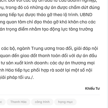
vụ, trong đó có những dự án được chấm dứt đúng
ang tiếp tục được tháo gỡ theo lộ trình. UBND
ơng quan tâm chỉ đạo tháo gỡ khó khăn cho các
ự án trọng điểm nhằm tạo động lực tăng trưởng
o các bộ, ngành Trung ương trao đổi, giải đáp nội
quan đến giao đất thanh toán đối với dự án đầu
u tư sản xuất kinh doanh; các dự án thương mại
nh Hóa tiếp tục phối hợp rà soát lại một số nội
i pháp tối ưu./.
Khiếu Tư
ệc
Thanh Hóa
công trình
hạng mục