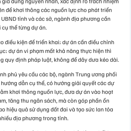
h giá đúng nguyên nhân, xác định rõ trách nhiệm
n để khơi thông các nguồn lực cho phát triển
ủy, UBND tỉnh và các sở, ngành địa phương cần
i cụ thể từng dự án.
ạo điều kiện để triển khai; dự án cần điều chỉnh
tục; dự án vi phạm mất khả năng thực hiện thì
ng quy định pháp luật, không để dây dưa kéo dài.
nh phủ yêu cầu các bộ, ngành Trung ương phối
 hướng dẫn cụ thể, có hướng giải quyết các dự
nhằm khơi thông nguồn lực, đưa dự án vào hoạt
làm, tăng thu ngân sách, mà còn góp phần ổn
o hiệu quả sử dụng đất đai và tạo sức lan tỏa
 nhiều địa phương trong tỉnh.