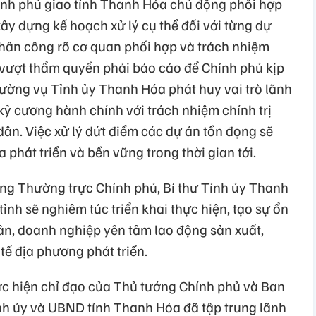
nh phủ giao tỉnh Thanh Hóa chủ động phối hợp
ây dựng kế hoạch xử lý cụ thể đối với từng dự
phân công rõ cơ quan phối hợp và trách nhiệm
vượt thẩm quyền phải báo cáo để Chính phủ kịp
hường vụ Tỉnh ủy Thanh Hóa phát huy vai trò lãnh
, kỷ cương hành chính với trách nhiệm chính trị
ân. Việc xử lý dứt điểm các dự án tồn đọng sẽ
 phát triển và bền vững trong thời gian tới.
ớng Thường trực Chính phủ, Bí thư Tỉnh ủy Thanh
h sẽ nghiêm túc triển khai thực hiện, tạo sự ổn
 dân, doanh nghiệp yên tâm lao động sản xuất,
tế địa phương phát triển.
c hiện chỉ đạo của Thủ tướng Chính phủ và Ban
nh ủy và UBND tỉnh Thanh Hóa đã tập trung lãnh