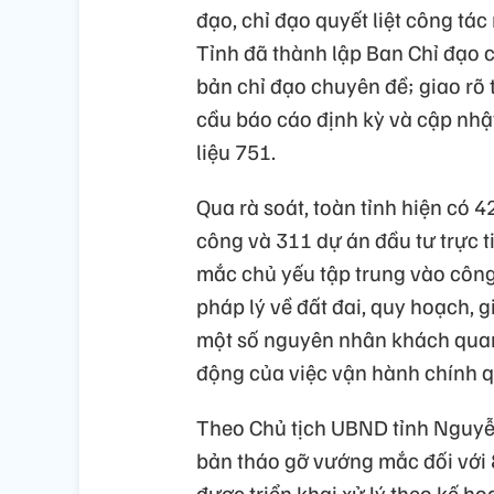
đạo, chỉ đạo quyết liệt công tác
Tỉnh đã thành lập Ban Chỉ đạo c
bản chỉ đạo chuyên đề; giao rõ
cầu báo cáo định kỳ và cập nhật
liệu 751.
Qua rà soát, toàn tỉnh hiện có 
công và 311 dự án đầu tư trực t
mắc chủ yếu tập trung vào công
pháp lý về đất đai, quy hoạch, 
một số nguyên nhân khách quan 
động của việc vận hành chính 
Theo Chủ tịch UBND tỉnh Nguyễ
bản tháo gỡ vướng mắc đối với 
được triển khai xử lý theo kế h