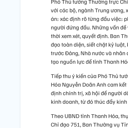
Phó Thủ tướng Thường trực Chí
với các bộ, ngành Trung ương, x
án; xác định rõ từng đầu việc; 
người đứng đầu. Những vấn đề 
thời xem xét, quyết định. Ban T
đạo toàn diện, siết chặt kỷ luật
trước Đảng, Nhà nước và nhân d
tạo nguồn lực để tỉnh Thanh Hóa
Tiếp thu ý kiến của Phó Thủ tư
Hóa Nguyễn Doãn Anh cam kết tỉn
định chính trị, xã hội để người
kinh doanh, từ đó thúc đẩy kinh 
Theo UBND tỉnh Thanh Hóa, thự
Chỉ đạo 751, Ban Thường vụ Tỉ