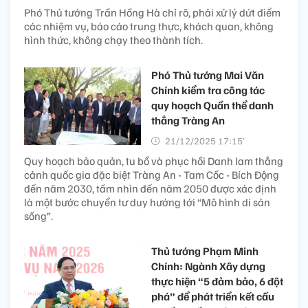
Phó Thủ tướng Trần Hồng Hà chỉ rõ, phải xử lý dứt điểm
các nhiệm vụ, báo cáo trung thực, khách quan, không
hình thức, không chạy theo thành tích.
Phó Thủ tướng Mai Văn
Chính kiểm tra công tác
quy hoạch Quần thể danh
thắng Tràng An
21/12/2025 17:15’
Quy hoạch bảo quản, tu bổ và phục hồi Danh lam thắng
cảnh quốc gia đặc biệt Tràng An - Tam Cốc - Bích Động
đến năm 2030, tầm nhìn đến năm 2050 được xác định
là một bước chuyển tư duy hướng tới “Mô hình di sản
sống”.
Thủ tướng Phạm Minh
Chính: Ngành Xây dựng
thực hiện “5 đảm bảo, 6 đột
phá” để phát triển kết cấu