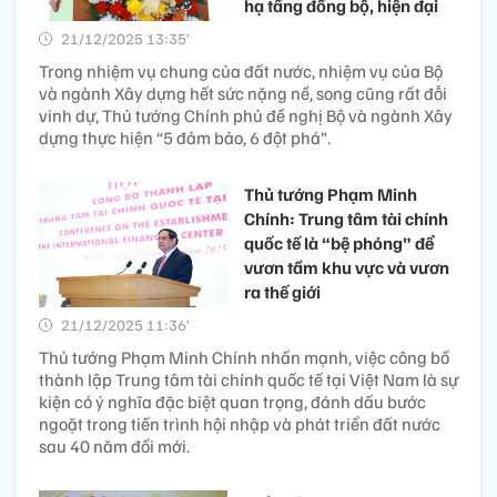
hạ tầng đồng bộ, hiện đại
21/12/2025 13:35’
Trong nhiệm vụ chung của đất nước, nhiệm vụ của Bộ
và ngành Xây dựng hết sức nặng nề, song cũng rất đỗi
vinh dự, Thủ tướng Chính phủ đề nghị Bộ và ngành Xây
dựng thực hiện “5 đảm bảo, 6 đột phá”.
Thủ tướng Phạm Minh
Chính: Trung tâm tài chính
quốc tế là “bệ phóng” để
vươn tầm khu vực và vươn
ra thế giới
21/12/2025 11:36’
Thủ tướng Phạm Minh Chính nhấn mạnh, việc công bố
thành lập Trung tâm tài chính quốc tế tại Việt Nam là sự
kiện có ý nghĩa đặc biệt quan trọng, đánh dấu bước
ngoặt trong tiến trình hội nhập và phát triển đất nước
sau 40 năm đổi mới.