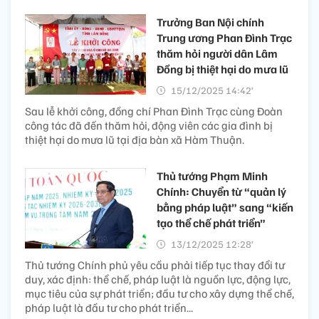
Trưởng Ban Nội chính
Trung ương Phan Đình Trạc
thăm hỏi người dân Lâm
Đồng bị thiệt hại do mưa lũ
15/12/2025 14:42’
Sau lễ khởi công, đồng chí Phan Đình Trạc cùng Đoàn
công tác đã đến thăm hỏi, động viên các gia đình bị
thiệt hại do mưa lũ tại địa bàn xã Hàm Thuận.
Thủ tướng Phạm Minh
Chính: Chuyển từ “quản lý
bằng pháp luật” sang “kiến
tạo thể chế phát triển”
13/12/2025 12:28’
Thủ tướng Chính phủ yêu cầu phải tiếp tục thay đổi tư
duy, xác định: thể chế, pháp luật là nguồn lực, động lực,
mục tiêu của sự phát triển; đầu tư cho xây dựng thể chế,
pháp luật là đầu tư cho phát triển...