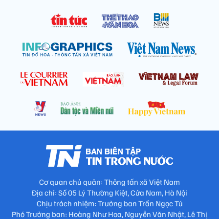
Cơ quan chủ quản: Thông tấn xã Việt Nam
Địa chỉ: Số 05 Lý Thường Kiệt, Cửa Nam, Hà Nội
Chịu trách nhiệm: Trưởng ban Trần Ngọc Tú
Phó Trưởng ban: Hoàng Như Hoa, Nguyễn Văn Nhật, Lê Thị