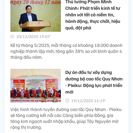
Thủ tướng Phạm Minh
Chính: Phát triển kinh tế tư
nhân với tất cả niềm tin,
hành động, thực chất, hiệu
quả, đột phá
20/12/2025 19:07’
Kể từ tháng 5/2025, mỗi tháng có khoảng 18.000 doanh
nghiệp thành lập mới, tăng gần 38% so với bình quân 4
tháng đầu năm.
Dự án đầu tư xây dựng
đường bộ cao tốc Quy Nhơn
- Pleiku: Động lực phát triển
mới
19/12/2025 14:19’
Việc hình thành tuyến đường cao tốc Quy Nhơn - Pleiku
sẽ tăng cường kết nối các Cảng biển phía Đông, gia
tăng kim ngạch xuất nhập khẩu, giúp Tây Nguyên mở
rộng thị trường.