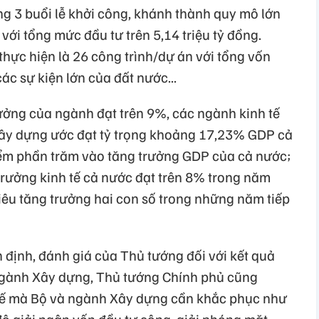
ng 3 buổi lễ khởi công, khánh thành quy mô lớn
 với tổng mức đầu tư trên 5,14 triệu tỷ đồng.
thực hiện là 26 công trình/dự án với tổng vốn
c sự kiện lớn của đất nước...
ưởng của ngành đạt trên 9%, các ngành kinh tế
Xây dựng ước đạt tỷ trọng khoảng 17,23% GDP cả
ểm phần trăm vào tăng trưởng GDP của cả nước;
rưởng kinh tế cả nước đạt trên 8% trong năm
iêu tăng trưởng hai con số trong những năm tiếp
 định, đánh giá của Thủ tướng đối với kết quả
gành Xây dựng, Thủ tướng Chính phủ cũng
chế mà Bộ và ngành Xây dựng cần khắc phục như
độ giải ngân vốn đầu tư công, giải phóng mặt