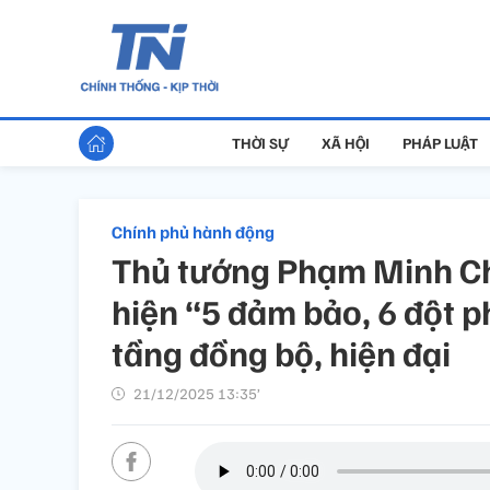
THỜI SỰ
XÃ HỘI
PHÁP LUẬT
Chính phủ hành động
Thủ tướng Phạm Minh Ch
hiện “5 đảm bảo, 6 đột p
tầng đồng bộ, hiện đại
21/12/2025 13:35’