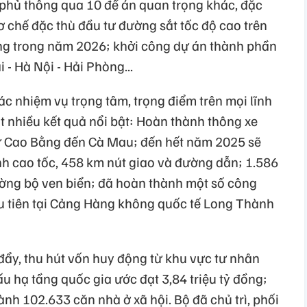
 phủ thông qua 10 đề án quan trọng khác, đặc
ơ chế đặc thù đầu tư đường sắt tốc độ cao trên
ông trong năm 2026; khởi công dự án thành phần
- Hà Nội - Hải Phòng...
c nhiệm vụ trọng tâm, trọng điểm trên mọi lĩnh
t nhiều kết quả nổi bật: Hoàn thành thông xe
từ Cao Bằng đến Cà Mau; đến hết năm 2025 sẽ
h cao tốc, 458 km nút giao và đường dẫn; 1.586
ờng bộ ven biển; đã hoàn thành một số công
u tiên tại Cảng Hàng không quốc tế Long Thành
ẩy, thu hút vốn huy động từ khu vực tư nhân
ấu hạ tầng quốc gia ước đạt 3,84 triệu tỷ đồng;
h 102.633 căn nhà ở xã hội. Bộ đã chủ trì, phối