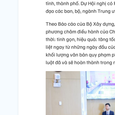
tỉnh, thành phố. Dự Hội nghị c
đạo các ban, bộ, ngành Trung ư
Theo Báo cáo của Bộ Xây dựng, 
phương châm điều hành của Chí
thời; tinh gọn, hiệu quả; tăng t
liệt ngay từ những ngày đầu củ
khối lượng văn bản quy phạm ph
luật đã và sẽ hoàn thành trong