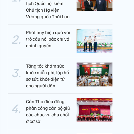
tịch Quốc hội kiêm
Chủ tịch Hạ viện
Vương quốc Thái Lan
Phát huy hiệu quả vai
trò cầu nối báo chí với
chính quyền
Tăng tốc khám sức
khỏe miễn phí, lập hồ
sơ sức khỏe điện tử
cho người dân
Cần Thơ điều động,
phân công cán bộ giữ
các chức vụ chủ chốt
ở cơ sở