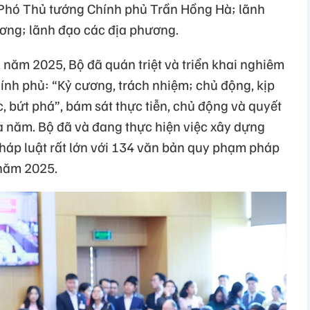
ó Phó Thủ tướng Chính phủ Trần Hồng Hà; lãnh
ơng; lãnh đạo các địa phương.
năm 2025, Bộ đã quán triệt và triển khai nghiêm
nh phủ: “Kỷ cương, trách nhiệm; chủ động, kịp
ốc, bứt phá”, bám sát thực tiễn, chủ động và quyết
a năm. Bộ đã và đang thực hiện việc xây dựng
áp luật rất lớn với 134 văn bản quy phạm pháp
 năm 2025.