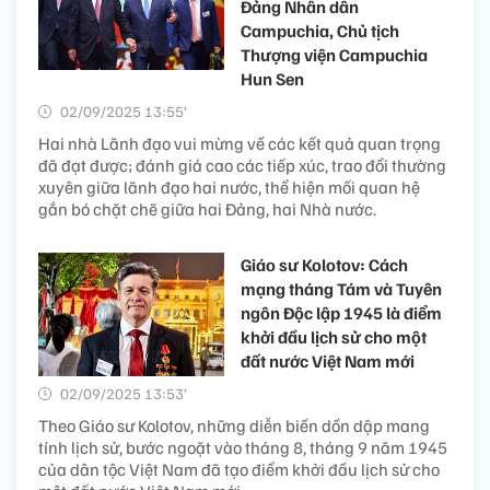
Đảng Nhân dân
Campuchia, Chủ tịch
Thượng viện Campuchia
Hun Sen
02/09/2025 13:55’
Hai nhà Lãnh đạo vui mừng về các kết quả quan trọng
đã đạt được; đánh giá cao các tiếp xúc, trao đổi thường
xuyên giữa lãnh đạo hai nước, thể hiện mối quan hệ
gắn bó chặt chẽ giữa hai Đảng, hai Nhà nước.
Giáo sư Kolotov: Cách
mạng tháng Tám và Tuyên
ngôn Độc lập 1945 là điểm
khởi đầu lịch sử cho một
đất nước Việt Nam mới
02/09/2025 13:53’
Theo Giáo sư Kolotov, những diễn biến dồn dập mang
tính lịch sử, bước ngoặt vào tháng 8, tháng 9 năm 1945
của dân tộc Việt Nam đã tạo điểm khởi đầu lịch sử cho