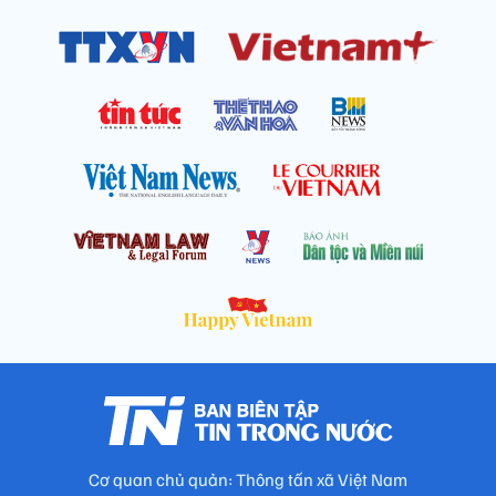
Cơ quan chủ quản: Thông tấn xã Việt Nam