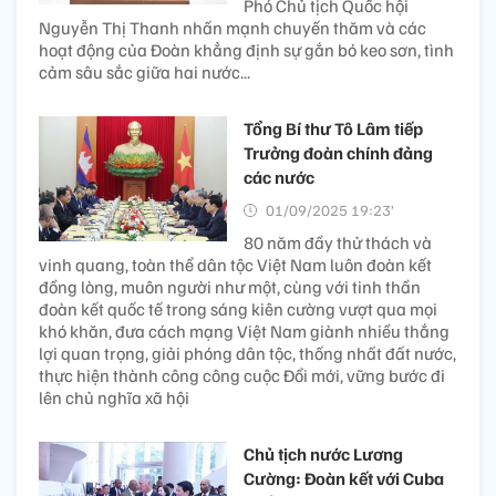
Phó Chủ tịch Quốc hội
Nguyễn Thị Thanh nhấn mạnh chuyến thăm và các
hoạt động của Đoàn khẳng định sự gắn bó keo sơn, tình
cảm sâu sắc giữa hai nước...
Tổng Bí thư Tô Lâm tiếp
Trưởng đoàn chính đảng
các nước
01/09/2025 19:23’
80 năm đầy thử thách và
vinh quang, toàn thể dân tộc Việt Nam luôn đoàn kết
đồng lòng, muôn người như một, cùng với tinh thần
đoàn kết quốc tế trong sáng kiên cường vượt qua mọi
khó khăn, đưa cách mạng Việt Nam giành nhiều thắng
lợi quan trọng, giải phóng dân tộc, thống nhất đất nước,
thực hiện thành công công cuộc Đổi mới, vững bước đi
lên chủ nghĩa xã hội
Chủ tịch nước Lương
Cường: Đoàn kết với Cuba