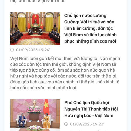
một đất nước Việt Nam mới.
Chủ tịch nước Lương
Cường: Với trí tuệ và bản
lĩnh kiên cường, dân tộc
Việt Nam sẽ tiếp tục chinh
phục những đỉnh cao mới
01/09/2025 19:24’
Việt Nam luôn gắn kết mật thiết với tương lai, vận mệnh
của các dân tộc trên thế giới; khẳng định Việt Nam sẽ
tiếp tục nỗ lực củng cố, làm sâu sắc hơn nữa quan hệ
hữu nghị và hợp tác với các nước, đối tác trên thế giới,
đóng góp tích cực vào nền chính trị thế giới, nền kinh tế
toàn cầu, nền văn minh nhân loại
Phó Chủ tịch Quốc hội
Nguyễn Thị Thanh tiếp Hội
Hữu nghị Lào - Việt Nam
01/09/2025 19:23’