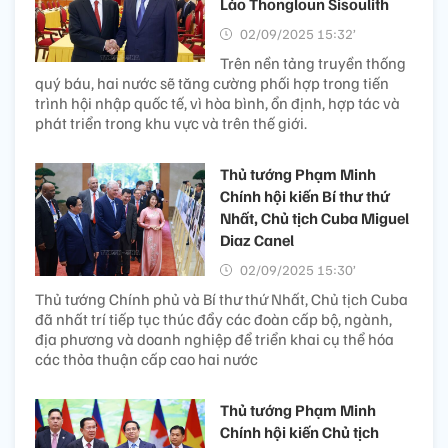
Lào Thongloun Sisoulith
02/09/2025 15:32’
Trên nền tảng truyền thống
quý báu, hai nước sẽ tăng cường phối hợp trong tiến
trình hội nhập quốc tế, vì hòa bình, ổn định, hợp tác và
phát triển trong khu vực và trên thế giới.
Thủ tướng Phạm Minh
Chính hội kiến Bí thư thứ
Nhất, Chủ tịch Cuba Miguel
Diaz Canel
02/09/2025 15:30’
Thủ tướng Chính phủ và Bí thư thứ Nhất, Chủ tịch Cuba
đã nhất trí tiếp tục thúc đẩy các đoàn cấp bộ, ngành,
địa phương và doanh nghiệp để triển khai cụ thể hóa
các thỏa thuận cấp cao hai nước
Thủ tướng Phạm Minh
Chính hội kiến Chủ tịch