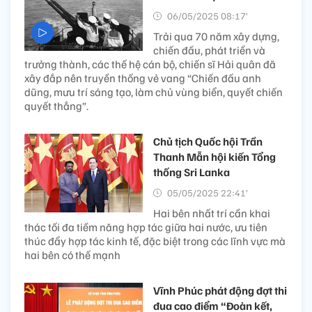
06/05/2025 08:17’
Trải qua 70 năm xây dựng,
chiến đấu, phát triển và
trưởng thành, các thế hệ cán bộ, chiến sĩ Hải quân đã
xây đắp nên truyền thống vẻ vang “Chiến đấu anh
dũng, mưu trí sáng tạo, làm chủ vùng biển, quyết chiến
quyết thắng”.
Chủ tịch Quốc hội Trần
Thanh Mẫn hội kiến Tổng
thống Sri Lanka
05/05/2025 22:41’
Hai bên nhất trí cần khai
thác tối đa tiềm năng hợp tác giữa hai nước, ưu tiên
thúc đẩy hợp tác kinh tế, đặc biệt trong các lĩnh vực mà
hai bên có thế mạnh
Vĩnh Phúc phát động đợt thi
đua cao điểm “Đoàn kết,