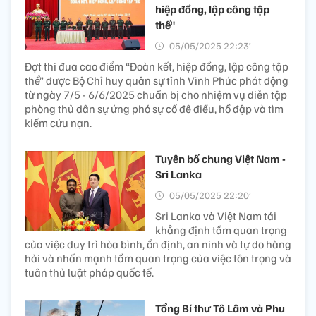
hiệp đồng, lập công tập
thể"
05/05/2025 22:23’
Đợt thi đua cao điểm “Đoàn kết, hiệp đồng, lập công tập
thể” được Bộ Chỉ huy quân sự tỉnh Vĩnh Phúc phát động
từ ngày 7/5 - 6/6/2025 chuẩn bị cho nhiệm vụ diễn tập
phòng thủ dân sự ứng phó sự cố đê điều, hồ đập và tìm
kiếm cứu nạn.
Tuyên bố chung Việt Nam -
Sri Lanka
05/05/2025 22:20’
Sri Lanka và Việt Nam tái
khẳng định tầm quan trọng
của việc duy trì hòa bình, ổn định, an ninh và tự do hàng
hải và nhấn mạnh tầm quan trọng của việc tôn trọng và
tuân thủ luật pháp quốc tế.
Tổng Bí thư Tô Lâm và Phu