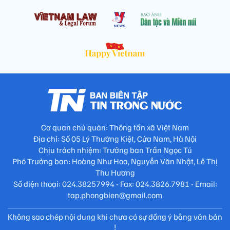
Cơ quan chủ quản: Thông tấn xã Việt Nam
Địa chỉ: Số 05 Lý Thường Kiệt, Cửa Nam, Hà Nội
Chịu trách nhiệm: Trưởng ban Trần Ngọc Tú
Phó Trưởng ban: Hoàng Như Hoa, Nguyễn Văn Nhật, Lê Thị
Thu Hương
Số điện thoại: 024.38257994 - Fax: 024.3826.7981 - Email:
tap.phongbien@gmail.com
Không sao chép nội dung khi chưa có sự đồng ý bằng văn bản
!