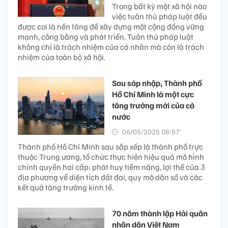
Trong bất kỳ một xã hội nào
việc tuân thủ pháp luật đều
được coi là nền tảng để xây dựng một cộng đồng vững
mạnh, công bằng và phát triển. Tuân thủ pháp luật
không chỉ là trách nhiệm của cá nhân mà còn là trách
nhiệm của toàn bộ xã hội.
Sau sáp nhập, Thành phố
Hồ Chí Minh là một cực
tăng trưởng mới của cả
nước
06/05/2025 08:57’
Thành phố Hồ Chí Minh sau sắp xếp là thành phố trực
thuộc Trung ương, tổ chức thực hiện hiệu quả mô hình
chính quyền hai cấp; phát huy tiềm năng, lợi thế của 3
địa phương về diện tích đất đai, quy mô dân số và các
kết quả tăng trưởng kinh tế.
70 năm thành lập Hải quân
nhân dân Việt Nam