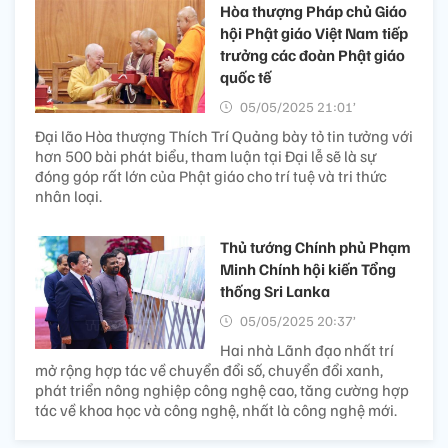
Hòa thượng Pháp chủ Giáo
hội Phật giáo Việt Nam tiếp
trưởng các đoàn Phật giáo
quốc tế
05/05/2025 21:01’
Đại lão Hòa thượng Thích Trí Quảng bày tỏ tin tưởng với
hơn 500 bài phát biểu, tham luận tại Đại lễ sẽ là sự
đóng góp rất lớn của Phật giáo cho trí tuệ và tri thức
nhân loại.
Thủ tướng Chính phủ Phạm
Minh Chính hội kiến Tổng
thống Sri Lanka
05/05/2025 20:37’
Hai nhà Lãnh đạo nhất trí
mở rộng hợp tác về chuyển đổi số, chuyển đổi xanh,
phát triển nông nghiệp công nghệ cao, tăng cường hợp
tác về khoa học và công nghệ, nhất là công nghệ mới.