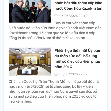
nhân bắt đầu thăm cấp Nhà
nước Cộng hòa Kazakhstan
05/05/2025 22:10’
Đây là chuyến thăm cấp
Nhà nước đầu tiên của lãnh đạo chủ chốt Việt Nam đến
Kazakhstan trong 13 năm qua và lần đầu tiên ở cấp
Tổng Bí thư của Việt Nam đi thăm Kazakhstan.
Phiên họp thứ nhất Ủy ban
dự thảo sửa đổi, bổ sung
một số điều của Hiến pháp
năm 2013
05/05/2025 22:07’
Chủ tịch Quốc hội Trần Thanh Mẫn chỉ đạo bắt đầu từ
ngày mai (6/5/2025) sẽ tổ chức công bố lấy ý kiến
nhân dân về toàn văn dự thảo Nghị quyết sửa đổi, bổ
sung một số điều của Hiến pháp năm 2013 và các tài
liệu kèm theo.