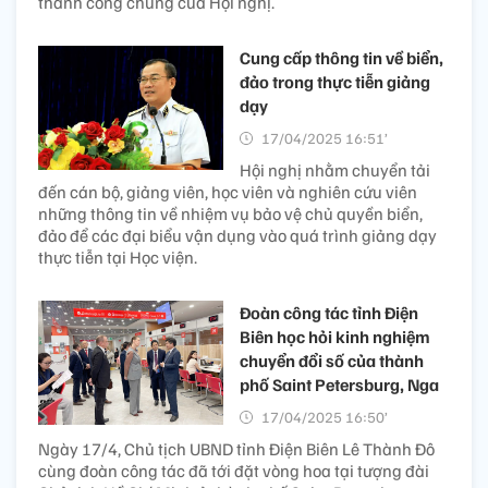
thành công chung của Hội nghị.
Cung cấp thông tin về biển,
đảo trong thực tiễn giảng
dạy
17/04/2025 16:51’
Hội nghị nhằm chuyển tải
đến cán bộ, giảng viên, học viên và nghiên cứu viên
những thông tin về nhiệm vụ bảo vệ chủ quyền biển,
đảo để các đại biểu vận dụng vào quá trình giảng dạy
thực tiễn tại Học viện.
Đoàn công tác tỉnh Điện
Biên học hỏi kinh nghiệm
chuyển đổi số của thành
phố Saint Petersburg, Nga
17/04/2025 16:50’
Ngày 17/4, Chủ tịch UBND tỉnh Điện Biên Lê Thành Đô
cùng đoàn công tác đã tới đặt vòng hoa tại tượng đài