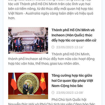
tác với Thành phố Hồ Chí Minh trên các lĩnh vực hai
bên có tiềm năng, từ đó thúc đẩy mối quan hệ hợp tác
Việt Nam - Australia ngày càng toàn diện và hiệu quả
hơn.
Thành phố Hồ Chí Minh và
Incheon (Hàn Quốc) thúc
đẩy hợp tác cơ quan dân cử
23/05/2023 12:16’
Thành phố Hồ Chí Minh,
thành phố Incheon sẽ thúc đẩy hơn nữa các hoạt động
hợp tác văn hóa, thể thao, giao lưu nhân dân.
Tăng cường hợp tác giữa
hai Cơ quan lập pháp Việt
Nam-Cộng hòa Séc
23/05/2023 12:08’
Phó Chủ tịch Quốc hội
Nguyễn Đức Hải và Phó Chủ tịch Hạ viện Cộng hòa Séc