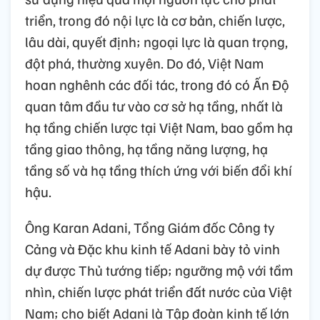
triển, trong đó nội lực là cơ bản, chiến lược,
lâu dài, quyết định; ngoại lực là quan trọng,
đột phá, thường xuyên. Do đó, Việt Nam
hoan nghênh các đối tác, trong đó có Ấn Độ
quan tâm đầu tư vào cơ sở hạ tầng, nhất là
hạ tầng chiến lược tại Việt Nam, bao gồm hạ
tầng giao thông, hạ tầng năng lượng, hạ
tầng số và hạ tầng thích ứng với biến đổi khí
hậu.
Ông Karan Adani, Tổng Giám đốc Công ty
Cảng và Đặc khu kinh tế Adani bày tỏ vinh
dự được Thủ tướng tiếp; ngưỡng mộ với tầm
nhìn, chiến lược phát triển đất nước của Việt
Nam; cho biết Adani là Tập đoàn kinh tế lớn