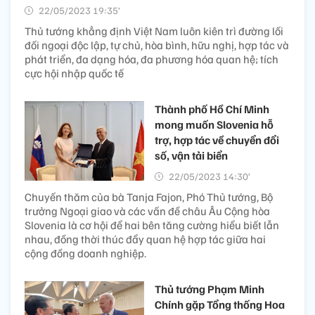
22/05/2023 19:35’
Thủ tướng khẳng định Việt Nam luôn kiên trì đường lối
đối ngoại độc lập, tự chủ, hòa bình, hữu nghị, hợp tác và
phát triển, đa dạng hóa, đa phương hóa quan hệ; tích
cực hội nhập quốc tế
Thành phố Hồ Chí Minh
mong muốn Slovenia hỗ
trợ, hợp tác về chuyển đổi
số, vận tải biển
22/05/2023 14:30’
Chuyến thăm của bà Tanja Fajon, Phó Thủ tướng, Bộ
trưởng Ngoại giao và các vấn đề châu Âu Cộng hòa
Slovenia là cơ hội để hai bên tăng cường hiểu biết lẫn
nhau, đồng thời thúc đẩy quan hệ hợp tác giữa hai
cộng đồng doanh nghiệp.
Thủ tướng Phạm Minh
Chính gặp Tổng thống Hoa