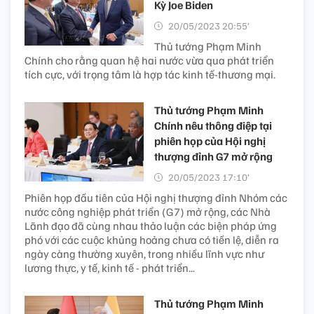
Kỳ Joe Biden
20/05/2023 20:55’
Thủ tướng Phạm Minh
Chính cho rằng quan hệ hai nước vừa qua phát triển
tích cực, với trọng tâm là hợp tác kinh tế-thương mại.
Thủ tướng Phạm Minh
Chính nêu thông điệp tại
phiên họp của Hội nghị
thượng đỉnh G7 mở rộng
20/05/2023 17:10’
Phiên họp đầu tiên của Hội nghị thượng đỉnh Nhóm các
nước công nghiệp phát triển (G7) mở rộng, các Nhà
Lãnh đạo đã cùng nhau thảo luận các biện pháp ứng
phó với các cuộc khủng hoảng chưa có tiền lệ, diễn ra
ngày càng thường xuyên, trong nhiều lĩnh vực như
lương thực, y tế, kinh tế - phát triển...
Thủ tướng Phạm Minh