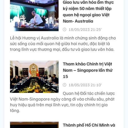
Giao lưu văn hóa ẩm thực
kỷ niệm 50 năm thiết lập
quan hệ ngoại giao Việt
Nam- Australia
18/05/2023 21:25’
Lễ hội Hương vị Australia là minh chứng sinh động cho
sức sống của mối quan hệ giữa hai nước, đặc biệt là
trong lĩnh vực thương mại, đầu tư và giao lưu văn hóa.
Tham khảo Chính trị Việt
Nam – Singapore lần thứ
15
18/05/2023 21:10’
Quan hệ Đối tác chiến lược
Việt Nam-Singapore ngày càng đi vào chiều sâu, phát
huy hiệu quả trên mọi lĩnh vực, tin cậy chính trị gia
tăng.
Thành phố Hồ Chí Minh và