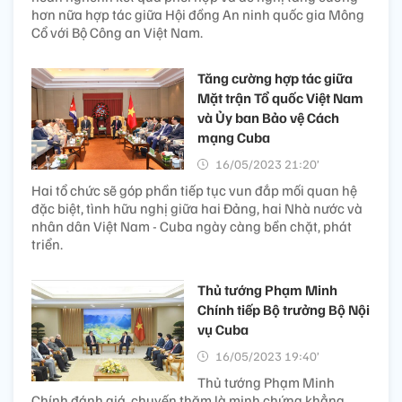
hơn nữa hợp tác giữa Hội đồng An ninh quốc gia Mông
Cổ với Bộ Công an Việt Nam.
Tăng cường hợp tác giữa
Mặt trận Tổ quốc Việt Nam
và Ủy ban Bảo vệ Cách
mạng Cuba
16/05/2023 21:20’
Hai tổ chức sẽ góp phần tiếp tục vun đắp mối quan hệ
đặc biệt, tình hữu nghị giữa hai Đảng, hai Nhà nước và
nhân dân Việt Nam - Cuba ngày càng bền chặt, phát
triển.
Thủ tướng Phạm Minh
Chính tiếp Bộ trưởng Bộ Nội
vụ Cuba
16/05/2023 19:40’
Thủ tướng Phạm Minh
Chính đánh giá, chuyến thăm là minh chứng khẳng