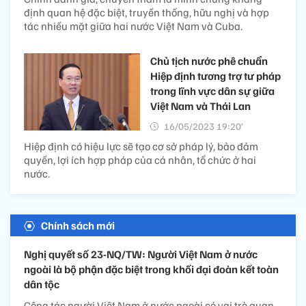
định quan hệ đặc biệt, truyền thống, hữu nghị và hợp
tác nhiều mặt giữa hai nước Việt Nam và Cuba.
Chủ tịch nước phê chuẩn
Hiệp định tương trợ tư pháp
trong lĩnh vực dân sự giữa
Việt Nam và Thái Lan
16/05/2023 19:20’
Hiệp định có hiệu lực sẽ tạo cơ sở pháp lý, bảo đảm
quyền, lợi ích hợp pháp của cá nhân, tổ chức ở hai
nước.
Chính sách mới
Nghị quyết số 23-NQ/TW: Người Việt Nam ở nước
ngoài là bộ phận đặc biệt trong khối đại đoàn kết toàn
dân tộc
Công tác người Việt Nam ở nước ngoài có vai trò quan