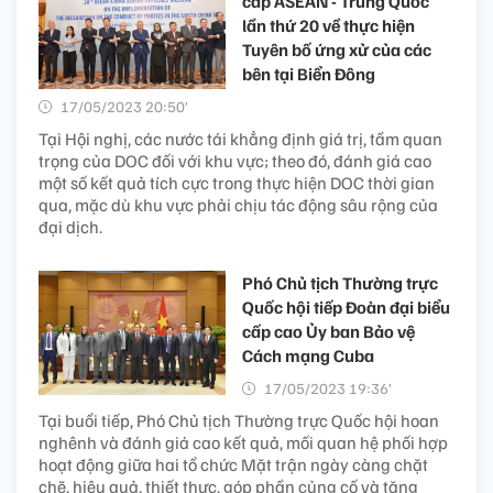
cấp ASEAN - Trung Quốc
lần thứ 20 về thực hiện
Tuyên bố ứng xử của các
bên tại Biển Đông
17/05/2023 20:50’
Tại Hội nghị, các nước tái khẳng định giá trị, tầm quan
trọng của DOC đối với khu vực; theo đó, đánh giá cao
một số kết quả tích cực trong thực hiện DOC thời gian
qua, mặc dù khu vực phải chịu tác động sâu rộng của
đại dịch.
Phó Chủ tịch Thường trực
Quốc hội tiếp Đoàn đại biểu
cấp cao Ủy ban Bảo vệ
Cách mạng Cuba
17/05/2023 19:36’
Tại buổi tiếp, Phó Chủ tịch Thường trực Quốc hội hoan
nghênh và đánh giá cao kết quả, mối quan hệ phối hợp
hoạt động giữa hai tổ chức Mặt trận ngày càng chặt
chẽ, hiệu quả, thiết thực, góp phần củng cố và tăng