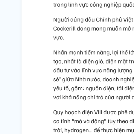
trong lĩnh vực công nghiệp quố
Người đứng đầu Chính phủ Việt
Cockerill đang mong muốn mở rộ
vực.
Nhấn mạnh tiềm năng, lợi thế lớ
tạo, nhất là điện gió, điện mặt 
đầu tư vào lĩnh vực năng lượng tá
sẻ” giữa Nhà nước, doanh nghiệp
yếu tố, gồm: nguồn điện, tải điệ
với khả năng chi trả của người 
Quy hoạch điện VIII được phê d
có tính “mở và động” tùy theo di
trời, hydrogen… để thực hiện m