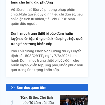
tăng cho từng địa phương
Về tiêu chí, số liệu và phương pháp phân
chia, Nghị quyết quy định tiêu chí dân số, tiêu
chí diện tích tự nhiên, tiêu chí GRDP bình
quân đầu người.
Danh mục trang thiết bị bảo đảm huấn
luyện, diễn tập, ứng phó, khắc phục hậu quả
trong tình trạng khẩn cấp
Phó Thủ tướng Phan Văn Giang đã ký Quyết
định số 1508/QĐ-TTg ngày 7/8/2026 ban
hành Danh mục trang thiết bị bảo đảm cho
huấn luyện, diễn tập, ứng phó, khắc phục hậu
quả trong tình trạng khẩn cấp.
Bạn đọc quan tâm
Tổng Bí thư, Chủ tịch
nước Tô Lâm bắt đầu