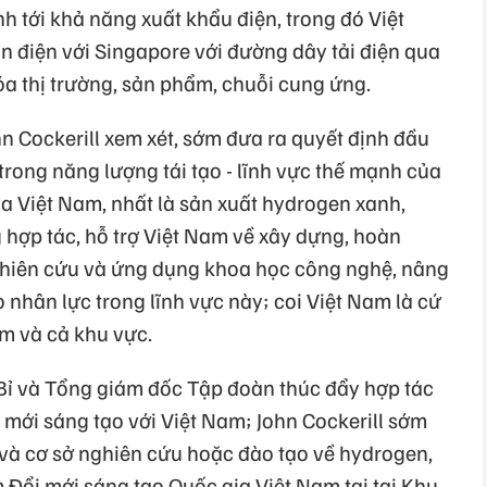
nh tới khả năng xuất khẩu điện, trong đó Việt
 điện với Singapore với đường dây tải điện qua
óa thị trường, sản phẩm, chuỗi cung ứng.
n Cockerill xem xét, sớm đưa ra quyết định đầu
 trong năng lượng tái tạo - lĩnh vực thế mạnh của
a Việt Nam, nhất là sản xuất hydrogen xanh,
g hợp tác, hỗ trợ Việt Nam về xây dựng, hoàn
ghiên cứu và ứng dụng khoa học công nghệ, nâng
o nhân lực trong lĩnh vực này; coi Việt Nam là cứ
am và cả khu vực.
Bỉ và Tổng giám đốc Tập đoàn thúc đẩy hợp tác
i mới sáng tạo với Việt Nam; John Cockerill sớm
và cơ sở nghiên cứu hoặc đào tạo về hydrogen,
m Đổi mới sáng tạo Quốc gia Việt Nam tại tại Khu