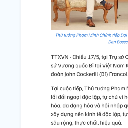
Thủ tướng Phạm Minh Chính tiếp Đại 
Den Bossc
TTXVN - Chiều 17/5, tại Trụ sở
sứ Vương quốc Bỉ tại Việt Nam
đoàn John Cockerill (Bỉ) Francoi
Tại cuộc tiếp, Thủ tướng Phạm 
lối đối ngoại độc lập, tự chủ vì 
hóa, đa dạng hóa và hội nhập qu
xây dựng nền kinh tế độc lập, t
sâu rộng, thực chất, hiệu quả.