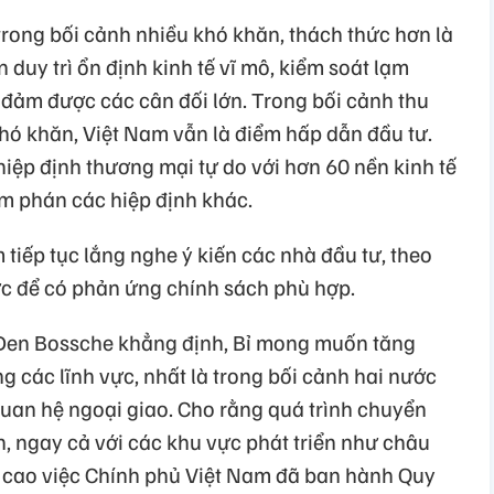
trong bối cảnh nhiều khó khăn, thách thức hơn là
n duy trì ổn định kinh tế vĩ mô, kiểm soát lạm
 đảm được các cân đối lớn. Trong bối cảnh thu
 khó khăn, Việt Nam vẫn là điểm hấp dẫn đầu tư.
hiệp định thương mại tự do với hơn 60 nền kinh tế
đàm phán các hiệp định khác.
tiếp tục lắng nghe ý kiến các nhà đầu tư, theo
ớc để có phản ứng chính sách phù hợp.
n Den Bossche khẳng định, Bỉ mong muốn tăng
g các lĩnh vực, nhất là trong bối cảnh hai nước
quan hệ ngoại giao. Cho rằng quá trình chuyển
n, ngay cả với các khu vực phát triển như châu
 cao việc Chính phủ Việt Nam đã ban hành Quy