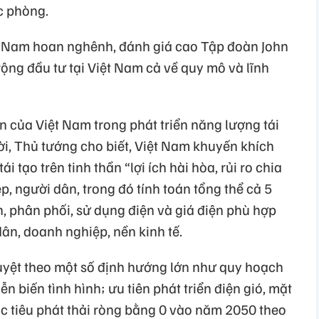
c phòng.
 Nam hoan nghênh, đánh giá cao Tập đoàn John
ng đầu tư tại Việt Nam cả về quy mô và lĩnh
n của Việt Nam trong phát triển năng lượng tái
trời, Thủ tướng cho biết, Việt Nam khuyến khích
i tạo trên tinh thần “lợi ích hài hòa, rủi ro chia
, người dân, trong đó tính toán tổng thể cả 5
n, phân phối, sử dụng điện và giá điện phù hợp
dân, doanh nghiệp, nền kinh tế.
uyệt theo một số định hướng lớn như quy hoạch
ễn biến tình hình; ưu tiên phát triển điện gió, mặt
ục tiêu phát thải ròng bằng 0 vào năm 2050 theo