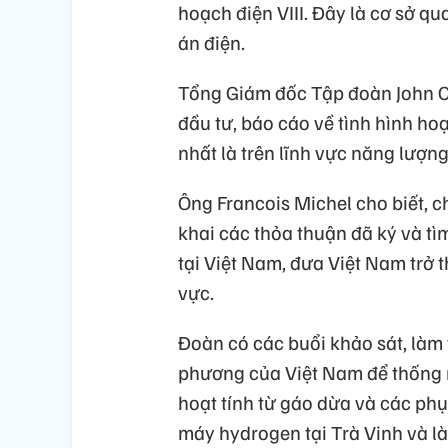
hoạch điện VIII. Đây là cơ sở q
án điện.
Tổng Giám đốc Tập đoàn John Co
đầu tư, báo cáo về tình hình hoạ
nhất là trên lĩnh vực năng lượn
Ông Francois Michel cho biết, c
khai các thỏa thuận đã ký và tì
tại Việt Nam, đưa Việt Nam trở 
vực.
Đoàn có các buổi khảo sát, làm 
phương của Việt Nam để thống 
hoạt tính từ gáo dừa và các phụ
máy hydrogen tại Trà Vinh và l