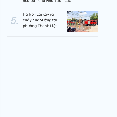
hòa Dân chủ Nhân dân Lào
Hà Nội: Lại xảy ra
cháy nhà xưởng tại
phường Thanh Liệt