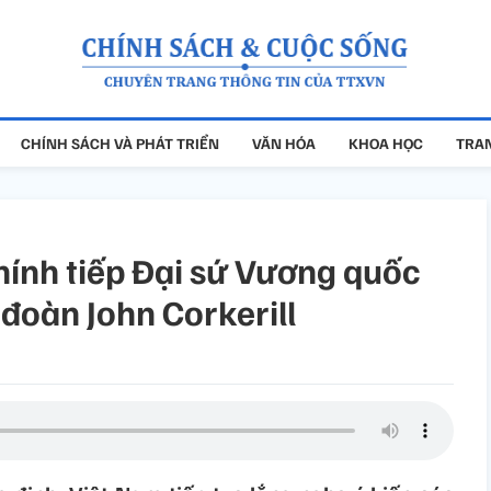
CHÍNH SÁCH VÀ PHÁT TRIỂN
VĂN HÓA
KHOA HỌC
TRAN
ính tiếp Đại sứ Vương quốc
đoàn John Corkerill