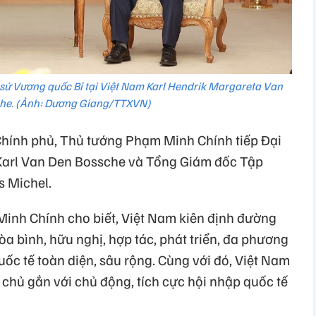
sứ Vương quốc Bỉ tại Việt Nam Karl Hendrik Margareta Van
he. (Ảnh: Dương Giang/TTXVN)
 Chính phủ, Thủ tướng Phạm Minh Chính tiếp Đại
 Karl Van Den Bossche và Tổng Giám đốc Tập
s Michel.
Minh Chính cho biết, Việt Nam kiên định đường
hòa bình, hữu nghị, hợp tác, phát triển, đa phương
ốc tế toàn diện, sâu rộng. Cùng với đó, Việt Nam
ự chủ gắn với chủ động, tích cực hội nhập quốc tế