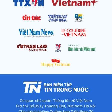
Cơ quan chủ quản: Thông tấn xã Việt Nam
Địa chỉ: Số 05 Lý Thường Kiệt, Cửa Nam, Hà Nội
Chịu trách nhiệm: Trưởng ban Trần Ngọc Tú