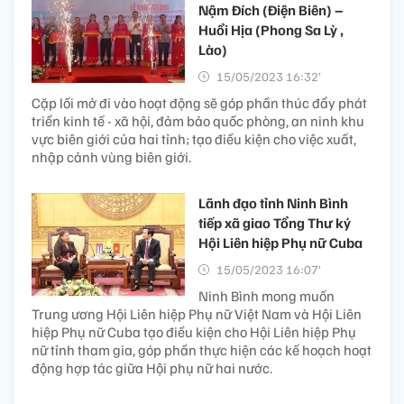
Nậm Đích (Điện Biên) –
Huổi Hịa (Phong Sa Lỳ ,
Lào)
15/05/2023 16:32’
Cặp lối mở đi vào hoạt động sẽ góp phần thúc đẩy phát
triển kinh tế - xã hội, đảm bảo quốc phòng, an ninh khu
vực biên giới của hai tỉnh; tạo điều kiện cho việc xuất,
nhập cảnh vùng biên giới.
Lãnh đạo tỉnh Ninh Bình
tiếp xã giao Tổng Thư ký
Hội Liên hiệp Phụ nữ Cuba
15/05/2023 16:07’
Ninh Bình mong muốn
Trung ương Hội Liên hiệp Phụ nữ Việt Nam và Hội Liên
hiệp Phụ nữ Cuba tạo điều kiện cho Hội Liên hiệp Phụ
nữ tỉnh tham gia, góp phần thực hiện các kế hoạch hoạt
động hợp tác giữa Hội phụ nữ hai nước.