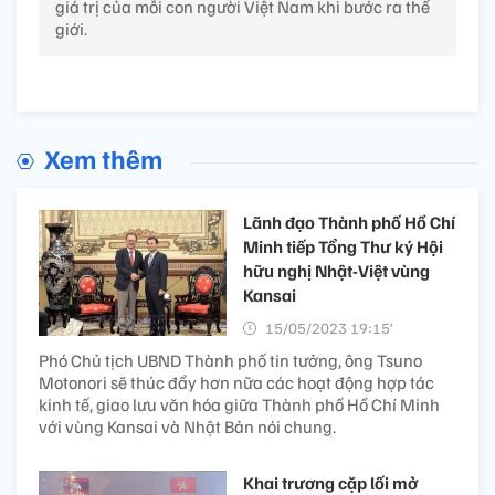
giá trị của mỗi con người Việt Nam khi bước ra thế
giới.
Xem thêm
Lãnh đạo Thành phố Hồ Chí
Minh tiếp Tổng Thư ký Hội
hữu nghị Nhật-Việt vùng
Kansai
15/05/2023 19:15’
Phó Chủ tịch UBND Thành phố tin tưởng, ông Tsuno
Motonori sẽ thúc đẩy hơn nữa các hoạt động hợp tác
kinh tế, giao lưu văn hóa giữa Thành phố Hồ Chí Minh
với vùng Kansai và Nhật Bản nói chung.
Khai trương cặp lối mở