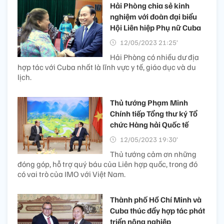
Hải Phòng chia sẻ kinh
nghiệm với đoàn đại biểu
Hội Liên hiệp Phụ nữ Cuba
12/05/2023 21:25’
Hải Phòng có nhiều dư địa
hợp tác với Cuba nhất là lĩnh vực y tế, giáo dục và du
lịch.
Thủ tướng Phạm Minh
Chính tiếp Tổng thư ký Tổ
chức Hàng hải Quốc tế
12/05/2023 19:30’
Thủ tướng cảm ơn những
đóng góp, hỗ trợ quý báu của Liên hợp quốc, trong đó
có vai trò của IMO với Việt Nam.
Thành phố Hồ Chí Minh và
Cuba thúc đẩy hợp tác phát
triển nông nghiệp