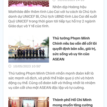
Nhân dịp Hoàng hậu
Mathilde đến thăm tỉnh Lào Cai với tư cách là Chủ tịch
danh dự UNICEF Bỉ, Chủ tịch UBND tỉnh Lào Cai đề xuất
Quỹ UNICEF trong thời gian tới tiếp tục hỗ trợ 2 ngành
Giáo dục và Y tế của tỉnh.
Thủ tướng Phạm Minh
Chính nêu ba vấn đề cốt lõi
quyết định bản sắc, giá trị,
sức sống và uy tín của
ASEAN
10/05/2023 10:50’
Thủ tướng Phạm Minh Chính nhấn mạnh đoàn kết là
sức mạnh vô địch, và phải thể hiện qua ý chí và hành
động cụ thể. Củng cố đoàn kết và thống nhất là nhiệm
vụ căn cốt cho một ASEAN độc lập và tự cường.
Thành phố Hồ Chí Minh
mong muốn tăng cường