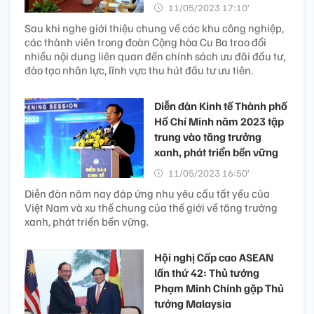
11/05/2023 17:10’
Sau khi nghe giới thiệu chung về các khu công nghiệp,
các thành viên trong đoàn Cộng hòa Cu Ba trao đổi
nhiều nội dung liên quan đến chính sách ưu đãi đầu tư,
đào tạo nhân lực, lĩnh vực thu hút đầu tư ưu tiên.
Diễn đàn Kinh tế Thành phố
Hồ Chí Minh năm 2023 tập
trung vào tăng trưởng
xanh, phát triển bền vững
11/05/2023 16:50’
Diễn đàn năm nay đáp ứng nhu yêu cầu tất yếu của
Việt Nam và xu thế chung của thế giới về tăng trưởng
xanh, phát triển bền vững.
Hội nghị Cấp cao ASEAN
lần thứ 42: Thủ tướng
Phạm Minh Chính gặp Thủ
tướng Malaysia