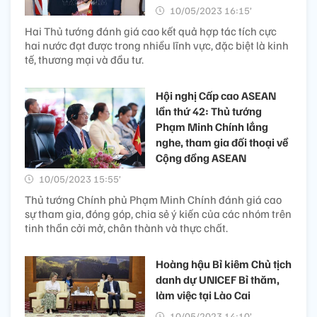
10/05/2023 16:15’
Hai Thủ tướng đánh giá cao kết quả hợp tác tích cực
hai nước đạt được trong nhiều lĩnh vực, đặc biệt là kinh
tế, thương mại và đầu tư.
Hội nghị Cấp cao ASEAN
lần thứ 42: Thủ tướng
Phạm Minh Chính lắng
nghe, tham gia đối thoại về
Cộng đồng ASEAN
10/05/2023 15:55’
Thủ tướng Chính phủ Phạm Minh Chính đánh giá cao
sự tham gia, đóng góp, chia sẻ ý kiến của các nhóm trên
tinh thần cởi mở, chân thành và thực chất.
Hoàng hậu Bỉ kiêm Chủ tịch
danh dự UNICEF Bỉ thăm,
làm việc tại Lào Cai
10/05/2023 14:10’