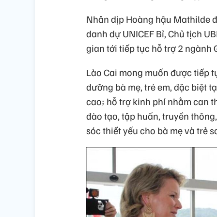
Nhân dịp Hoàng hậu Mathilde đế
danh dự UNICEF Bỉ, Chủ tịch UB
gian tới tiếp tục hỗ trợ 2 ngành 
Lào Cai mong muốn được tiếp tụ
dưỡng bà mẹ, trẻ em, đặc biệt tạ
cao; hỗ trợ kinh phí nhằm can 
đào tạo, tập huấn, truyền thông
sóc thiết yếu cho bà mẹ và trẻ sơ