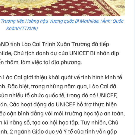
n Trường tiếp Hoàng hậu Vương quốc Bỉ Mathilde. (Ảnh: Quốc
Khánh/TTXVN)
ND tỉnh Lào Cai Trịnh Xuân Trường đã tiếp
lde, Chủ tịch danh dự của UNICEF Bỉ nhân dịp
 thăm, làm việc tại địa phương.
 Lào Cai giới thiệu khái quát về tình hình kinh tế
 tỉnh. Đặc biệt, trong những năm qua, Lào Cai đã
ủa nhiều tổ chức quốc tế, trong đó có UNICEF,
 án. Các hoạt động do UNICEF hỗ trợ thực hiện
ếp cận bình đẳng với môi trường học tập an toàn,
n kĩ năng số, tạo cơ hội học tập. Tuy nhiên, Chủ
nh, 2 ngành Giáo dục và Y tế của tỉnh vẫn gặp