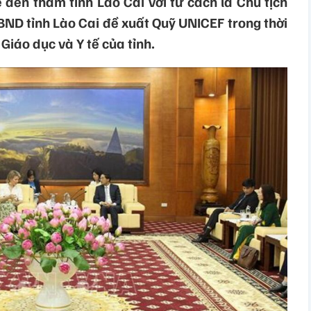
đến thăm tỉnh Lào Cai với tư cách là Chủ tịch
BND tỉnh Lào Cai đề xuất Quỹ UNICEF trong thời
 Giáo dục và Y tế của tỉnh.