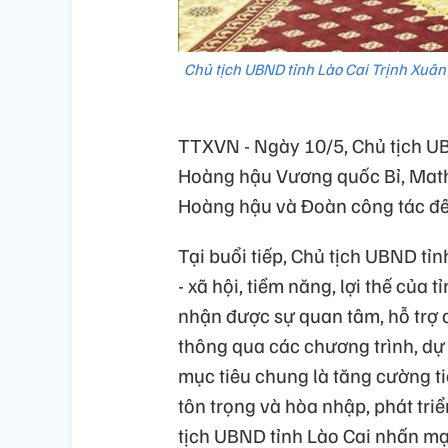
Chủ tịch UBND tỉnh Lào Cai Trịnh Xuâ
TTXVN - Ngày 10/5, Chủ tịch UB
Hoàng hậu Vương quốc Bỉ, Mathi
Hoàng hậu và Đoàn công tác đến
Tại buổi tiếp, Chủ tịch UBND tỉnh
- xã hội, tiềm năng, lợi thế của
nhận được sự quan tâm, hỗ trợ c
thông qua các chương trình, dự
mục tiêu chung là tăng cường ti
tôn trọng và hòa nhập, phát triể
tịch UBND tỉnh Lào Cai nhấn mạ