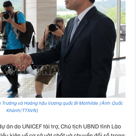
n Trường và Hoàng hậu Vương quốc Bỉ Mathilde. (Ảnh: Quốc
Khánh/TTXVN)
dự án do UNICEF tài trợ, Chủ tịch UBND tỉnh Lào
iều kiện về cơ sở vật chất và chuyển đổi số trong