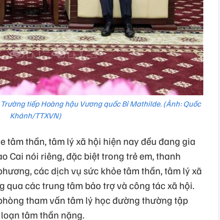
n Trường tiếp Hoàng hậu Vương quốc Bỉ Mathilde. (Ảnh: Quốc
Khánh/TTXVN)
e tâm thần, tâm lý xã hội hiện nay đều đang gia
 Cai nói riêng, đặc biệt trong trẻ em, thanh
a phương, các dịch vụ sức khỏe tâm thần, tâm lý xã
 qua các trung tâm bảo trợ và công tác xã hội.
 phòng tham vấn tâm lý học đường thường tập
 loạn tâm thần nặng.