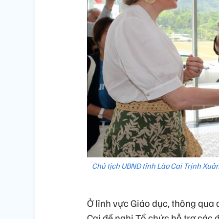
Chủ tịch UBND tỉnh Lào Cai Trịnh Xuâ
Ở lĩnh vực Giáo dục, thông qua 
Cai đề nghị Tổ chức hỗ trợ các đ