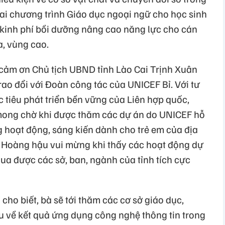
khai chương trình Giáo dục ngoại ngữ cho học sinh
ợ kinh phí bồi dưỡng nâng cao năng lực cho cán
a, vùng cao.
cảm ơn Chủ tịch UBND tỉnh Lào Cai Trịnh Xuân
trao đổi với Đoàn công tác của UNICEF Bỉ. Với tư
 tiêu phát triển bền vững của Liên hợp quốc,
mong chờ khi được thăm các dự án do UNICEF hỗ
ng hoạt động, sáng kiến dành cho trẻ em của địa
. Hoàng hậu vui mừng khi thấy các hoạt động dự
ua được các sở, ban, ngành của tỉnh tích cực
cho biết, bà sẽ tới thăm các cơ sở giáo dục,
ểu về kết quả ứng dụng công nghệ thông tin trong