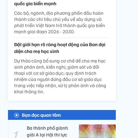
quốc gia biển mạnh
Các bộ, ngành, địa phương phấn đấu hoàn
thành các chỉ tiêu chủ yếu về xây dựng và
phát triển Việt Nam trở thành quốc gia biển
mạnh giai đoạn 2026 - 2030.
Đặt giới hạn rõ ràng hoạt động của Ban đại
diện cha mẹ học sinh
Dự thảo cũng bổ sung cơ chế để cha mẹ học
sinh phản ánh, kiến nghị, giám sát và đối
thoại với cơ sở giáo dục; quy định trách
nhiệm của người đứng đầu cơ sở giáo dục
trong việc tiếp nhận, xử lý phản ánh và công
khai thông tin.
Bạn đọc quan tâm
Ba thành phố giành
giải A tại Hội thi lực