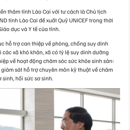
n thăm tỉnh Lào Cai với tư cách là Chủ tịch
ND tỉnh Lào Cai đề xuất Quỹ UNICEF trong thời
Giáo dục và Y tế của tỉnh.
c hỗ trợ can thiệp về phòng, chống suy dinh
i các xã khó khăn, xã có tỷ lệ suy dinh dưỡng
thiệp về hoạt động chăm sóc sức khỏe sinh sản:
, giám sát hỗ trợ chuyên môn kỹ thuật về chăm
 sinh, hồi sức sơ sinh.