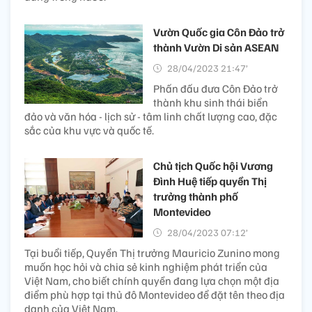
Vườn Quốc gia Côn Đảo trở
thành Vườn Di sản ASEAN
28/04/2023 21:47’
Phấn đấu đưa Côn Đảo trở
thành khu sinh thái biển
đảo và văn hóa - lịch sử - tâm linh chất lượng cao, đặc
sắc của khu vực và quốc tế.
Chủ tịch Quốc hội Vương
Đình Huệ tiếp quyền Thị
trưởng thành phố
Montevideo
28/04/2023 07:12’
Tại buổi tiếp, Quyền Thị trưởng Mauricio Zunino mong
muốn học hỏi và chia sẻ kinh nghiệm phát triển của
Việt Nam, cho biết chính quyền đang lựa chọn một địa
điểm phù hợp tại thủ đô Montevideo để đặt tên theo địa
danh của Việt Nam.