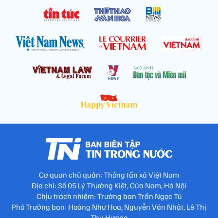
Cơ quan chủ quản: Thông tấn xã Việt Nam
Địa chỉ: Số 05 Lý Thường Kiệt, Cửa Nam, Hà Nội
Chịu trách nhiệm: Trưởng ban Trần Ngọc Tú
Phó Trưởng ban: Hoàng Như Hoa, Nguyễn Văn Nhật, Lê Thị
Thu Hương