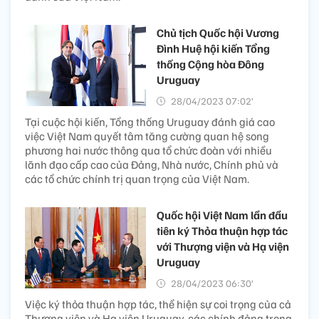
Chủ tịch Quốc hội Vương
Đình Huệ hội kiến Tổng
thống Cộng hòa Đông
Uruguay
28/04/2023 07:02’
Tại cuộc hội kiến, Tổng thống Uruguay đánh giá cao
việc Việt Nam quyết tâm tăng cường quan hệ song
phương hai nước thông qua tổ chức đoàn với nhiều
lãnh đạo cấp cao của Đảng, Nhà nước, Chính phủ và
các tổ chức chính trị quan trọng của Việt Nam.
Quốc hội Việt Nam lần đầu
tiên ký Thỏa thuận hợp tác
với Thượng viện và Hạ viện
Uruguay
28/04/2023 06:30’
Việc ký thỏa thuận hợp tác, thể hiện sự coi trọng của cả
Thượng viện và Hạ viện Uruquay, các chính đảng trong