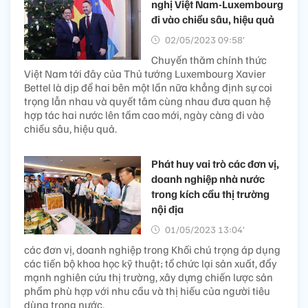
nghị Việt Nam-Luxembourg
đi vào chiều sâu, hiệu quả
02/05/2023 09:58’
Chuyến thăm chính thức
Việt Nam tới đây của Thủ tướng Luxembourg Xavier
Bettel là dịp để hai bên một lần nữa khẳng định sự coi
trọng lẫn nhau và quyết tâm cùng nhau đưa quan hệ
hợp tác hai nước lên tầm cao mới, ngày càng đi vào
chiều sâu, hiệu quả.
Phát huy vai trò các đơn vị,
doanh nghiệp nhà nước
trong kích cầu thị trường
nội địa
01/05/2023 13:04’
các đơn vị, doanh nghiệp trong Khối chú trọng áp dụng
các tiến bộ khoa học kỹ thuật; tổ chức lại sản xuất, đẩy
mạnh nghiên cứu thị trường, xây dựng chiến lược sản
phẩm phù hợp với nhu cầu và thị hiếu của người tiêu
dùng trong nước.