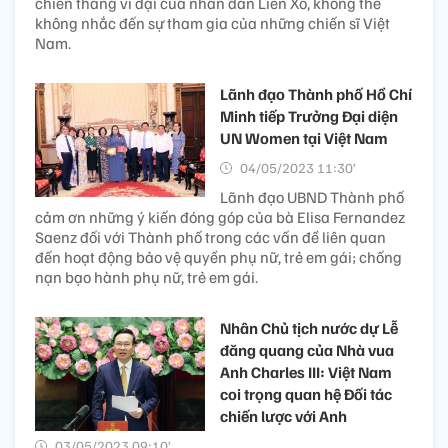
chiến thắng vĩ đại của nhân dân Liên Xô, không thể
không nhắc đến sự tham gia của những chiến sĩ Việt
Nam.
Lãnh đạo Thành phố Hồ Chí
Minh tiếp Trưởng Đại diện
UN Women tại Việt Nam
04/05/2023 11:30’
Lãnh đạo UBND Thành phố
cảm ơn những ý kiến đóng góp của bà Elisa Fernandez
Saenz đối với Thành phố trong các vấn đề liên quan
đến hoạt động bảo vệ quyền phụ nữ, trẻ em gái; chống
nạn bạo hành phụ nữ, trẻ em gái.
Nhân Chủ tịch nước dự Lễ
đăng quang của Nhà vua
Anh Charles III: Việt Nam
coi trọng quan hệ Đối tác
chiến lược với Anh
03/05/2023 09:10’