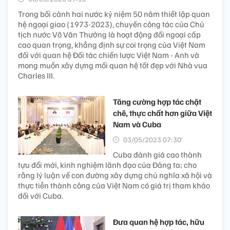
Trong bối cảnh hai nước kỷ niệm 50 năm thiết lập quan
hệ ngoại giao (1973-2023), chuyến công tác của Chủ
tịch nước Võ Văn Thưởng là hoạt động đối ngoại cấp
cao quan trọng, khẳng định sự coi trọng của Việt Nam
đối với quan hệ Đối tác chiến lược Việt Nam - Anh và
mong muốn xây dựng mối quan hệ tốt đẹp với Nhà vua
Charles III.
Tăng cường hợp tác chặt
chẽ, thực chất hơn giữa Việt
Nam và Cuba
03/05/2023 07:30’
Cuba đánh giá cao thành
tựu đổi mới, kinh nghiệm lãnh đạo của Đảng ta; cho
rằng lý luận về con đường xây dựng chủ nghĩa xã hội và
thực tiễn thành công của Việt Nam có giá trị tham khảo
đối với Cuba.
Đưa quan hệ hợp tác, hữu