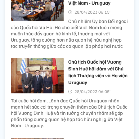
Việt Nam - Uruguay
28/04/2023 06:15’
Chủ nhiệm Ủy ban Đối ngoại
của Quốc hội Vũ Hải Hà cho biết Việt Nam luôn mong
muốn thúc đẩy quan hệ kinh tế, thương mại với
Uruguay, tăng cường hơn nữa quan hệ hữu nghị hợp
tác truyền thống giữa các cơ quan lập pháp hai nước
Chủ tịch Quốc hội Vương
Đình Huệ hội đàm với Chủ
tịch Thượng viện và Hạ viện
Uruguay
28/04/2023 06:05’
Tại cuộc hội đàm, Lãnh đạo Quốc hội Uruguay nhấn
mạnh hết sức coi trọng chuyến thăm của Chủ tịch Quốc
hội Vương Đình Huệ và tin tưởng chuyến thăm sẽ góp
phần tăng cường quan hệ hợp tác hữu nghị giữa Việt
Nam - Uruguay.