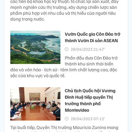
các tiến bộ khoa học kỹ thuật; tổ chức lại sản xuất, đẩy
mạnh nghiên cứu thị trường, xây dựng chiến lược sản
phẩm phù hợp với nhu cầu và thị hiếu của người tiêu
dùng trong nước.
Vườn Quốc gia Côn Đảo trở
thành Vườn Di sản ASEAN
28/04/2023 21:47’
Phấn đấu đưa Côn Đảo trở
thành khu sinh thái biển
đảo và văn hóa - lịch sử - tâm linh chất lượng cao, đặc
sắc của khu vực và quốc tế.
Chủ tịch Quốc hội Vương
Đình Huệ tiếp quyền Thị
trưởng thành phố
Montevideo
28/04/2023 07:12’
Tại buổi tiếp, Quyền Thị trưởng Mauricio Zunino mong