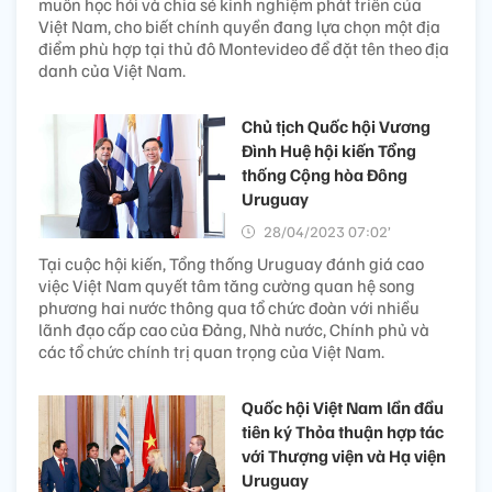
muốn học hỏi và chia sẻ kinh nghiệm phát triển của
Việt Nam, cho biết chính quyền đang lựa chọn một địa
điểm phù hợp tại thủ đô Montevideo để đặt tên theo địa
danh của Việt Nam.
Chủ tịch Quốc hội Vương
Đình Huệ hội kiến Tổng
thống Cộng hòa Đông
Uruguay
28/04/2023 07:02’
Tại cuộc hội kiến, Tổng thống Uruguay đánh giá cao
việc Việt Nam quyết tâm tăng cường quan hệ song
phương hai nước thông qua tổ chức đoàn với nhiều
lãnh đạo cấp cao của Đảng, Nhà nước, Chính phủ và
các tổ chức chính trị quan trọng của Việt Nam.
Quốc hội Việt Nam lần đầu
tiên ký Thỏa thuận hợp tác
với Thượng viện và Hạ viện
Uruguay