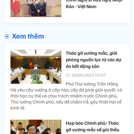
Bản - Việt Nam
Xem thêm
Tháo gỡ vướng mắc, giải
phóng nguồn lực từ các dự
án bất động sản
05/05/2023 19:07’
Phó Thủ tướng Trần Hồng
Hà yêu cầu vướng ở cấp nào, cấp đó phải giải quyết, có
thời hạn cụ thể và chịu trách nhiệm trước Chính phủ,
Thủ tướng Chính phủ, nếu để chậm trễ, gây thiệt hại về
kinh tế.
Họp báo Chính phủ: Tháo
gỡ vướng mắc về gói thầu