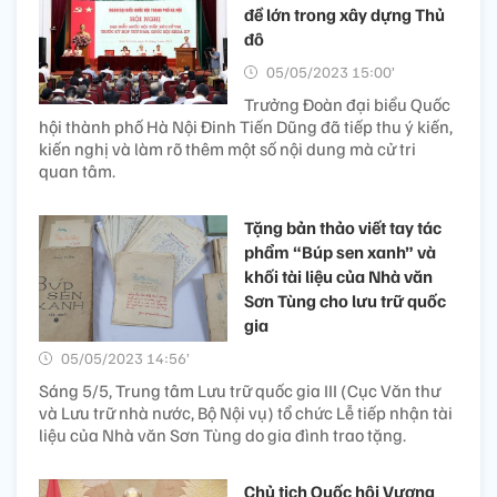
đề lớn trong xây dựng Thủ
đô
05/05/2023 15:00’
Trưởng Đoàn đại biểu Quốc
hội thành phố Hà Nội Đinh Tiến Dũng đã tiếp thu ý kiến,
kiến nghị và làm rõ thêm một số nội dung mà cử tri
quan tâm.
Tặng bản thảo viết tay tác
phẩm “Búp sen xanh” và
khối tài liệu của Nhà văn
Sơn Tùng cho lưu trữ quốc
gia
05/05/2023 14:56’
Sáng 5/5, Trung tâm Lưu trữ quốc gia III (Cục Văn thư
và Lưu trữ nhà nước, Bộ Nội vụ) tổ chức Lễ tiếp nhận tài
liệu của Nhà văn Sơn Tùng do gia đình trao tặng.
Chủ tịch Quốc hội Vương