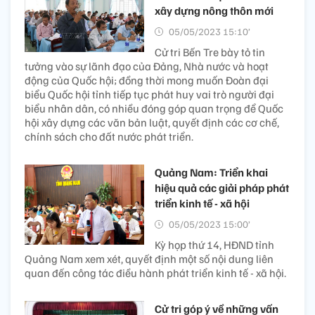
xây dựng nông thôn mới
05/05/2023 15:10’
Cử tri Bến Tre bày tỏ tin
tưởng vào sự lãnh đạo của Đảng, Nhà nước và hoạt
động của Quốc hội; đồng thời mong muốn Đoàn đại
biểu Quốc hội tỉnh tiếp tục phát huy vai trò người đại
biểu nhân dân, có nhiều đóng góp quan trọng để Quốc
hội xây dựng các văn bản luật, quyết định các cơ chế,
chính sách cho đất nước phát triển.
Quảng Nam: Triển khai
hiệu quả các giải pháp phát
triển kinh tế - xã hội
05/05/2023 15:00’
Kỳ họp thứ 14, HĐND tỉnh
Quảng Nam xem xét, quyết định một số nội dung liên
quan đến công tác điều hành phát triển kinh tế - xã hội.
Cử tri góp ý về những vấn