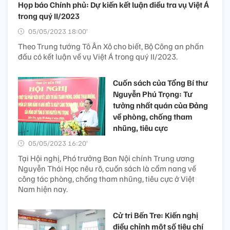
Họp báo Chính phủ: Dự kiến kết luận điều tra vụ Việt Á
trong quý II/2023
05/05/2023 18:00’
Theo Trung tướng Tô Ân Xô cho biết, Bộ Công an phấn
đấu có kết luận về vụ Việt Á trong quý II/2023.
Cuốn sách của Tổng Bí thư
Nguyễn Phú Trọng: Tư
tưởng nhất quán của Đảng
về phòng, chống tham
nhũng, tiêu cực
05/05/2023 16:20’
Tại Hội nghị, Phó trưởng Ban Nội chính Trung ương
Nguyễn Thái Học nêu rõ, cuốn sách là cẩm nang về
công tác phòng, chống tham nhũng, tiêu cực ở Việt
Nam hiện nay.
Cử tri Bến Tre: Kiến nghị
điều chỉnh một số tiêu chí