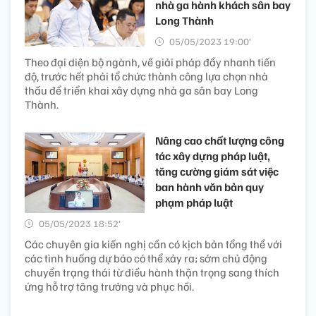
nhà ga hành khách sân bay
Long Thành
05/05/2023 19:00’
Theo đại diện bộ ngành, về giải pháp đẩy nhanh tiến
độ, trước hết phải tổ chức thành công lựa chọn nhà
thầu để triển khai xây dựng nhà ga sân bay Long
Thành.
Nâng cao chất lượng công
tác xây dựng pháp luật,
tăng cường giám sát việc
ban hành văn bản quy
phạm pháp luật
05/05/2023 18:52’
Các chuyên gia kiến nghị cần có kịch bản tổng thể với
các tình huống dự báo có thể xảy ra; sớm chủ động
chuyển trạng thái từ điều hành thận trọng sang thích
ứng hỗ trợ tăng trưởng và phục hồi.