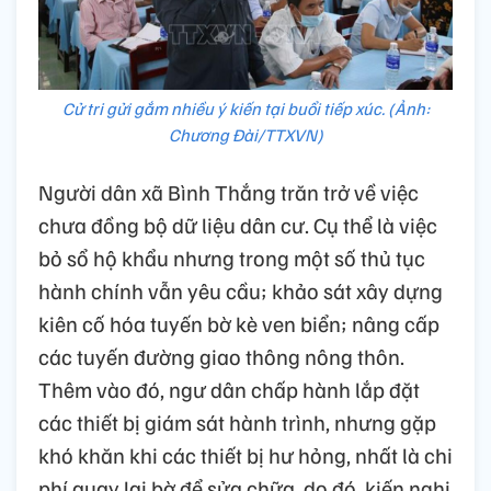
Cử tri gửi gắm nhiều ý kiến tại buổi tiếp xúc. (Ảnh:
Chương Đài/TTXVN)
Người dân xã Bình Thắng trăn trở về việc
chưa đồng bộ dữ liệu dân cư. Cụ thể là việc
bỏ sổ hộ khẩu nhưng trong một số thủ tục
hành chính vẫn yêu cầu; khảo sát xây dựng
kiên cố hóa tuyến bờ kè ven biển; nâng cấp
các tuyến đường giao thông nông thôn.
Thêm vào đó, ngư dân chấp hành lắp đặt
các thiết bị giám sát hành trình, nhưng gặp
khó khăn khi các thiết bị hư hỏng, nhất là chi
phí quay lại bờ để sửa chữa, do đó, kiến nghị