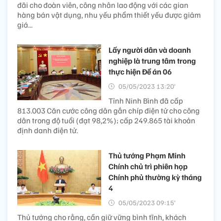
đãi cho đoàn viên, công nhân lao động với các gian
hàng bán vật dụng, nhu yếu phẩm thiết yếu được giảm
giá...
Lấy người dân và doanh
nghiệp là trung tâm trong
thực hiện Đề án 06
05/05/2023 13:20’
Tỉnh Ninh Bình đã cấp
813.003 Căn cước công dân gắn chíp điện tử cho công
dân trong độ tuổi (đạt 98,2%); cấp 249.865 tài khoản
định danh điện tử.
Thủ tướng Phạm Minh
Chính chủ trì phiên họp
Chính phủ thường kỳ tháng
4
05/05/2023 09:15’
Thủ tướng cho rằng, cần giữ vững bình tĩnh, khách