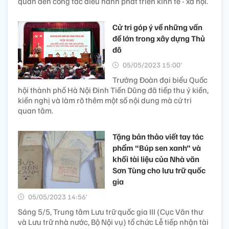
quan đến công tác điều hành phát triển kinh tế - xã hội.
Cử tri góp ý về những vấn
đề lớn trong xây dựng Thủ
đô
05/05/2023 15:00’
Trưởng Đoàn đại biểu Quốc
hội thành phố Hà Nội Đinh Tiến Dũng đã tiếp thu ý kiến,
kiến nghị và làm rõ thêm một số nội dung mà cử tri
quan tâm.
Tặng bản thảo viết tay tác
phẩm “Búp sen xanh” và
khối tài liệu của Nhà văn
Sơn Tùng cho lưu trữ quốc
gia
05/05/2023 14:56’
Sáng 5/5, Trung tâm Lưu trữ quốc gia III (Cục Văn thư
và Lưu trữ nhà nước, Bộ Nội vụ) tổ chức Lễ tiếp nhận tài