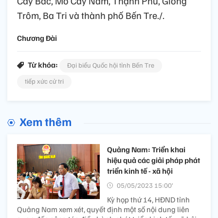
Cày Bắc, Mỏ Cày Nam, Thạnh Phú, Giồng
Trôm, Ba Tri và thành phố Bến Tre./.
Chương Đài
Từ khóa:
Đại biểu Quốc hội tỉnh Bến Tre
tiếp xức cử tri
Xem thêm
Quảng Nam: Triển khai
hiệu quả các giải pháp phát
triển kinh tế - xã hội
05/05/2023 15:00’
Kỳ họp thứ 14, HĐND tỉnh
Quảng Nam xem xét, quyết định một số nội dung liên