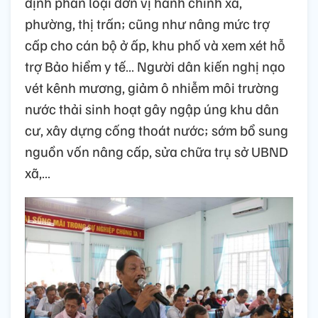
định phân loại đơn vị hành chính xã,
phường, thị trấn; cũng như nâng mức trợ
cấp cho cán bộ ở ấp, khu phố và xem xét hỗ
trợ Bảo hiểm y tế… Người dân kiến nghị nạo
vét kênh mương, giảm ô nhiễm môi trường
nước thải sinh hoạt gây ngập úng khu dân
cư, xây dựng cống thoát nước; sớm bổ sung
nguồn vốn nâng cấp, sửa chữa trụ sở UBND
xã,…