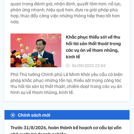
quan trong đánh giá, nhận định, quyết tâm hơn, nỗ lực,
phản ứng nhanh, hiệu quả hơn, đưa ra giải pháp phù
hợp, thúc đẩy công việc những tháng tiếp theo tốt hơn
nữa.
Khắc phục thiếu sót về thu
hồi tài sản thất thoát trong
các vụ án về tham nhũng,
kinh tế
04/05/2023 22:04’
Phó Thủ tướng Chính phủ Lê Minh Khái yêu cầu có biện
pháp khắc phục những tồn tại, thiếu sót trong công tác
thu hồi tài sản bị thất thoát, chiếm đoạt trong các vụ án
hình sự về tham nhũng, kinh tế.
Chính sách mới
Trước 31/8/2026, hoàn thành kế hoạch cơ cấu lại vốn
nhà nước tại doanh nghiệp