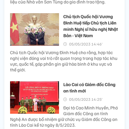
liệu của Nhà văn Sơn Tùng do gia đình trao tặng.
Chủ tịch Quốc hội Vương
Đình Huệ tiếp Chủ tịch Liên
minh Nghị sĩ hữu nghị Nhật
Bản - Việt Nam
05/05/2023 14:46’
Chủ tịch Quốc hội Vương Đình Huệ cho rằng, hợp tác
nghị viện đóng vai trò rất quan trọng trong hợp tác khu
vực, quốc tế, góp phần gìn giữ hòa bình ở khu vực và
thế giới.
Lào Cai có Giám đốc Công
an tỉnh mới
05/05/2023 14:25’
Đại tá Cao Minh Huyền, Phó
Giám đốc Công an tỉnh
Nghệ An được bổ nhiệm giữ chức vụ Giám đốc Công an
tỉnh Lào Cai kể từ ngày 8/5/2023.