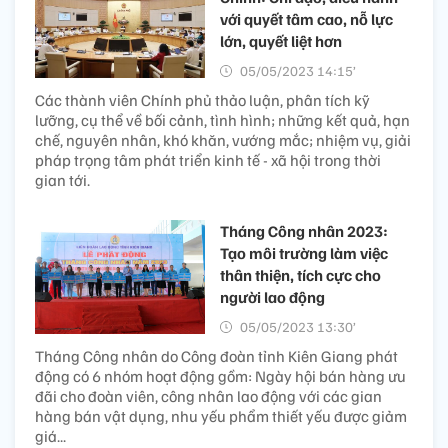
với quyết tâm cao, nỗ lực
lớn, quyết liệt hơn
05/05/2023 14:15’
Các thành viên Chính phủ thảo luận, phân tích kỹ
lưỡng, cụ thể về bối cảnh, tình hình; những kết quả, hạn
chế, nguyên nhân, khó khăn, vướng mắc; nhiệm vụ, giải
pháp trọng tâm phát triển kinh tế - xã hội trong thời
gian tới.
Tháng Công nhân 2023:
Tạo môi trường làm việc
thân thiện, tích cực cho
người lao động
05/05/2023 13:30’
Tháng Công nhân do Công đoàn tỉnh Kiên Giang phát
động có 6 nhóm hoạt động gồm: Ngày hội bán hàng ưu
đãi cho đoàn viên, công nhân lao động với các gian
hàng bán vật dụng, nhu yếu phẩm thiết yếu được giảm
giá...