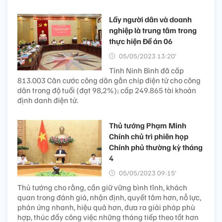
Lấy người dân và doanh
nghiệp là trung tâm trong
thực hiện Đề án 06
05/05/2023 13:20’
Tỉnh Ninh Bình đã cấp
813.003 Căn cước công dân gắn chíp điện tử cho công
dân trong độ tuổi (đạt 98,2%); cấp 249.865 tài khoản
định danh điện tử.
Thủ tướng Phạm Minh
Chính chủ trì phiên họp
Chính phủ thường kỳ tháng
4
05/05/2023 09:15’
Thủ tướng cho rằng, cần giữ vững bình tĩnh, khách
quan trong đánh giá, nhận định, quyết tâm hơn, nỗ lực,
phản ứng nhanh, hiệu quả hơn, đưa ra giải pháp phù
hợp, thúc đẩy công việc những tháng tiếp theo tốt hơn