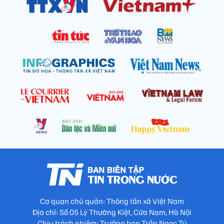
Cơ quan chủ quản: Thông tấn xã Việt Nam
Địa chỉ: Số 05 Lý Thường Kiệt, Cửa Nam, Hà Nội
Chịu trách nhiệm: Trưởng ban Trần Ngọc Tú