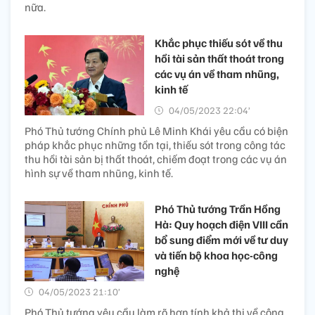
nữa.
Khắc phục thiếu sót về thu
hồi tài sản thất thoát trong
các vụ án về tham nhũng,
kinh tế
04/05/2023 22:04’
Phó Thủ tướng Chính phủ Lê Minh Khái yêu cầu có biện
pháp khắc phục những tồn tại, thiếu sót trong công tác
thu hồi tài sản bị thất thoát, chiếm đoạt trong các vụ án
hình sự về tham nhũng, kinh tế.
Phó Thủ tướng Trần Hồng
Hà: Quy hoạch điện VIII cần
bổ sung điểm mới về tư duy
và tiến bộ khoa học-công
nghệ
04/05/2023 21:10’
Phó Thủ tướng yêu cầu làm rõ hơn tính khả thi về công