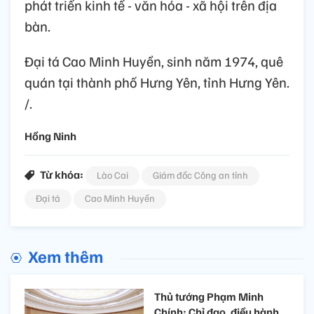
phát triển kinh tế - văn hóa - xã hội trên địa
bàn.
Đại tá Cao Minh Huyền, sinh năm 1974, quê
quán tại thành phố Hưng Yên, tỉnh Hưng Yên.
/.
Hồng Ninh
Từ khóa:
Lào Cai
Giám đốc Công an tỉnh
Đại tá
Cao Minh Huyền
Xem thêm
Thủ tướng Phạm Minh
Chính: Chỉ đạo, điều hành