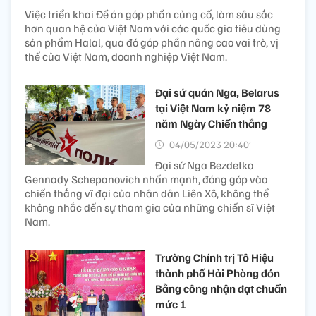
Việc triển khai Đề án góp phần củng cố, làm sâu sắc
hơn quan hệ của Việt Nam với các quốc gia tiêu dùng
sản phẩm Halal, qua đó góp phần nâng cao vai trò, vị
thế của Việt Nam, doanh nghiệp Việt Nam.
Đại sứ quán Nga, Belarus
tại Việt Nam kỷ niệm 78
năm Ngày Chiến thắng
04/05/2023 20:40’
Đại sứ Nga Bezdetko
Gennady Schepanovich nhấn mạnh, đóng góp vào
chiến thắng vĩ đại của nhân dân Liên Xô, không thể
không nhắc đến sự tham gia của những chiến sĩ Việt
Nam.
Trường Chính trị Tô Hiệu
thành phố Hải Phòng đón
Bằng công nhận đạt chuẩn
mức 1