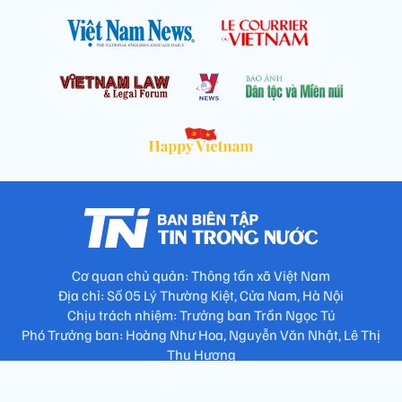
Cơ quan chủ quản: Thông tấn xã Việt Nam
Địa chỉ: Số 05 Lý Thường Kiệt, Cửa Nam, Hà Nội
Chịu trách nhiệm: Trưởng ban Trần Ngọc Tú
Phó Trưởng ban: Hoàng Như Hoa, Nguyễn Văn Nhật, Lê Thị
Thu Hương
Số điện thoại: 024.38257994 - Fax: 024.3826.7981 - Email:
tap.phongbien@gmail.com