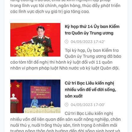
trong lĩnh vực tài chính, ngân hàng, thúc đẩy phát triển
các lĩnh vực dịch vụ giá trị gia tăng cao.
Kỳ họp thứ 14 Ủy ban Kiểm
tra Quân ủy Trung ương
04/05/2023 17:42’
Tại kỳ họp, Ủy ban Kiểm tra
Quân ủy Trung ương đã báo
cáo tóm tắt đề nghị thi hành kỷ luật đối với 11 quân
nhân vi phạm pháp luật Nhà nước và kỷ luật Quân đội.
Cử tri Bạc Liêu kiến nghị
nhiều vấn đề về đời sống,
sản xuất
04/05/2023 17:00’
Cử tri Bạc Liêu kiến nghị
nhiều vấn đề liên quan đến sản xuất nông nghiệp, chăn
nuôi thú y, nuôi trồng thủy sản, tình trạng ô nhiễm môi
trường nông thôn ảnh hưởng đến đời sống sinh hoạt và