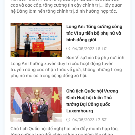
cao và các cấp, tăng cường tin cậy chính trị,..; lấy quan
hệ Đảng làm nền tảng chính trị, định hướng hợp tác.
Long An: Tăng cường công
tác Vì sự tiến bộ phụ nữ và
bình đẳng giới
04/05/2023 18:10’
Ban Vì sự tiến bộ phụ nữ tỉnh
Long An thường xuyên duy trì các hoạt động tuyên
truyền nâng cao nhận thức về giới, không những trong
phụ nữ mà cả trong cộng đồng xã hội.
Chủ tịch Quốc hội Vương
Đình Huệ hội kiến Thủ
tướng Đại Công quốc
Luxembourg
04/05/2023 17:53’
Chủ tịch Quốc hội đề nghị hai bên đẩy mạnh hợp tác,
tăng cường trao đổi, chia sẻ kinh nghiệm lập pháp