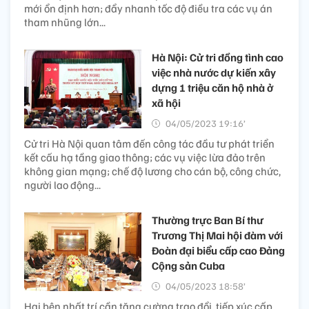
mới ổn định hơn; đẩy nhanh tốc độ điều tra các vụ án
tham nhũng lớn...
Hà Nội: Cử tri đồng tình cao
việc nhà nước dự kiến xây
dựng 1 triệu căn hộ nhà ở
xã hội
04/05/2023 19:16’
Cử tri Hà Nội quan tâm đến công tác đầu tư phát triển
kết cấu hạ tầng giao thông; các vụ việc lừa đảo trên
không gian mạng; chế độ lương cho cán bộ, công chức,
người lao động...
Thường trực Ban Bí thư
Trương Thị Mai hội đàm với
Đoàn đại biểu cấp cao Đảng
Cộng sản Cuba
04/05/2023 18:58’
Hai bên nhất trí cần tăng cường trao đổi, tiếp xúc cấp