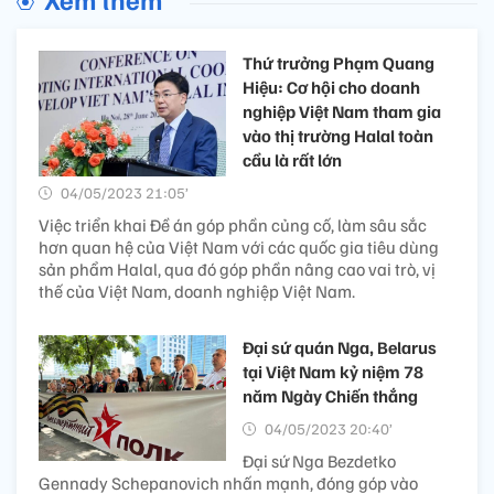
Thứ trưởng Phạm Quang
Hiệu: Cơ hội cho doanh
nghiệp Việt Nam tham gia
vào thị trường Halal toàn
cầu là rất lớn
04/05/2023 21:05’
Việc triển khai Đề án góp phần củng cố, làm sâu sắc
hơn quan hệ của Việt Nam với các quốc gia tiêu dùng
sản phẩm Halal, qua đó góp phần nâng cao vai trò, vị
thế của Việt Nam, doanh nghiệp Việt Nam.
Đại sứ quán Nga, Belarus
tại Việt Nam kỷ niệm 78
năm Ngày Chiến thắng
04/05/2023 20:40’
Đại sứ Nga Bezdetko
Gennady Schepanovich nhấn mạnh, đóng góp vào