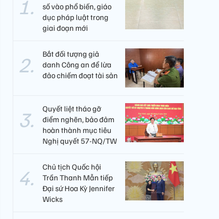
số vào phổ biến, giáo
dục pháp luật trong
giai đoạn mới
Bắt đối tượng giả
danh Công an để lừa
đảo chiếm đoạt tài sản
Quyết liệt tháo gỡ
điểm nghẽn, bảo đảm
hoàn thành mục tiêu
Nghị quyết 57-NQ/TW
Chủ tịch Quốc hội
Trần Thanh Mẫn tiếp
Đại sứ Hoa Kỳ Jennifer
Wicks