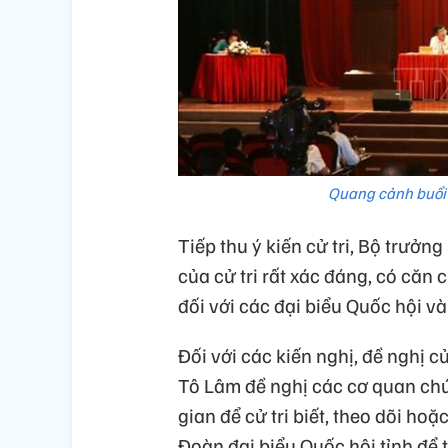
Quang cảnh buổi 
Tiếp thu ý kiến cử tri, Bộ trưở
của cử tri rất xác đáng, có căn
đối với các đại biểu Quốc hội v
Đối với các kiến nghị, đề nghị 
Tô Lâm đề nghị các cơ quan chức
gian để cử tri biết, theo dõi hoặ
Đoàn đại biểu Quốc hội tỉnh để 