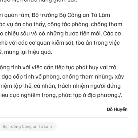
 tri quan tâm, Bộ trưởng Bộ Công an Tô Lâm
các vụ án cho thấy, công tác phòng, chống tham
ào chiều sâu và có những bước tiến mới. Các cơ
chẽ với các cơ quan kiểm sát, tòa án trong việc
, mang lại hiệu quả.
g tình với việc cần tiếp tục phát huy vai trò,
 đạo cấp tỉnh về phòng, chống tham nhũng; xây
nhiệm tập thể, cá nhân, trách nhiệm người đứng
iêu cực nghiêm trọng, phức tạp ở địa phương./.
Đỗ Huyền
Bộ trưởng Công an Tô Lâm