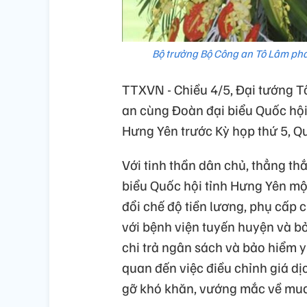
Bộ trưởng Bộ Công an Tô Lâm phát
TTXVN - Chiều 4/5, Đại tướng Tô
an cùng Đoàn đại biểu Quốc hội t
Hưng Yên trước Kỳ họp thứ 5, Q
Với tinh thần dân chủ, thẳng thắ
biểu Quốc hội tỉnh Hưng Yên mộ
đổi chế độ tiền lương, phụ cấp 
với bệnh viện tuyến huyện và bỏ
chi trả ngân sách và bảo hiểm y 
quan đến việc điều chỉnh giá dịc
gỡ khó khăn, vướng mắc về mua s