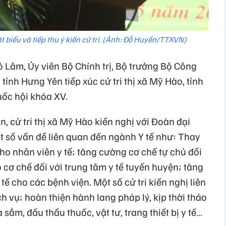
 biểu và tiếp thu ý kiến cử tri. (Ảnh: Đỗ Huyền/TTXVN)
 Lâm, Ủy viên Bộ Chính trị, Bộ trưởng Bộ Công
ỉnh Hưng Yên tiếp xúc cử tri thị xã Mỹ Hào, tỉnh
uốc hội khóa XV.
n, cử tri thị xã Mỹ Hào kiến nghị với Đoàn đại
t số vấn đề liên quan đến ngành Y tế như: Thay
cho nhân viên y tế; tăng cường cơ chế tự chủ đối
 cơ chế đối với trung tâm y tế tuyến huyện; tăng
tế cho các bệnh viện. Một số cử tri kiến nghị liên
h vụ; hoàn thiện hành lang pháp lý, kịp thời tháo
ắm, đấu thầu thuốc, vật tư, trang thiết bị y tế…