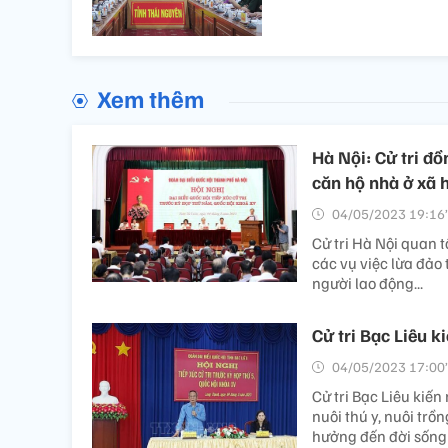
Xem thêm
Hà Nội: Cử tri đồ
căn hộ nhà ở xã 
04/05/2023 19:16’
Cử tri Hà Nội quan 
các vụ việc lừa đảo
người lao động...
Cử tri Bạc Liêu k
04/05/2023 17:00’
Cử tri Bạc Liêu kiế
nuôi thú y, nuôi trồ
hưởng đến đời sống 