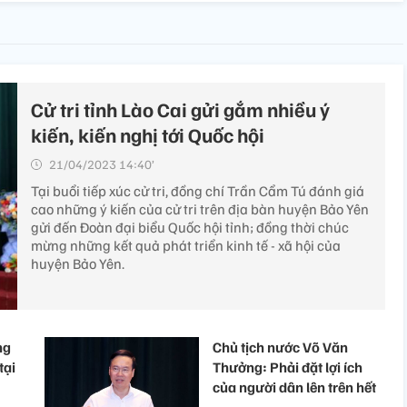
Cử tri tỉnh Lào Cai gửi gắm nhiều ý
kiến, kiến nghị tới Quốc hội
21/04/2023 14:40’
Tại buổi tiếp xúc cử tri, đồng chí Trần Cẩm Tú đánh giá
cao những ý kiến của cử tri trên địa bàn huyện Bảo Yên
gửi đến Đoàn đại biểu Quốc hội tỉnh; đồng thời chúc
mừng những kết quả phát triển kinh tế - xã hội của
huyện Bảo Yên.
ng
Chủ tịch nước Võ Văn
tại
Thưởng: Phải đặt lợi ích
của người dân lên trên hết