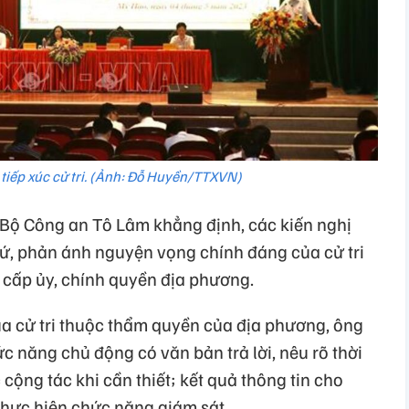
tiếp xúc cử tri. (Ảnh: Đỗ Huyền/TTXVN)
ng Bộ Công an Tô Lâm khẳng định, các kiến nghị
 cứ, phản ánh nguyện vọng chính đáng của cử tri
à cấp ủy, chính quyền địa phương.
của cử tri thuộc thẩm quyền của địa phương, ông
 năng chủ động có văn bản trả lời, nêu rõ thời
c cộng tác khi cần thiết; kết quả thông tin cho
thực hiện chức năng giám sát.