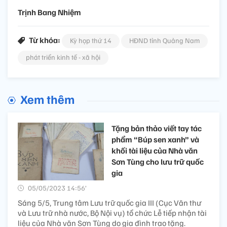
Trịnh Bang Nhiệm
Từ khóa:
Kỳ họp thứ 14
HĐND tỉnh Quảng Nam
phát triển kinh tế - xã hội
Xem thêm
Tặng bản thảo viết tay tác
phẩm “Búp sen xanh” và
khối tài liệu của Nhà văn
Sơn Tùng cho lưu trữ quốc
gia
05/05/2023 14:56’
Sáng 5/5, Trung tâm Lưu trữ quốc gia III (Cục Văn thư
và Lưu trữ nhà nước, Bộ Nội vụ) tổ chức Lễ tiếp nhận tài
liệu của Nhà văn Sơn Tùng do gia đình trao tặng.