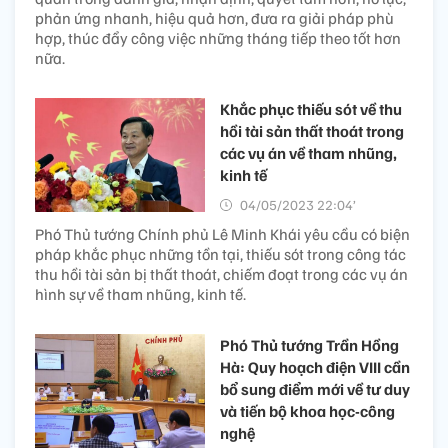
phản ứng nhanh, hiệu quả hơn, đưa ra giải pháp phù
hợp, thúc đẩy công việc những tháng tiếp theo tốt hơn
nữa.
Khắc phục thiếu sót về thu
hồi tài sản thất thoát trong
các vụ án về tham nhũng,
kinh tế
04/05/2023 22:04’
Phó Thủ tướng Chính phủ Lê Minh Khái yêu cầu có biện
pháp khắc phục những tồn tại, thiếu sót trong công tác
thu hồi tài sản bị thất thoát, chiếm đoạt trong các vụ án
hình sự về tham nhũng, kinh tế.
Phó Thủ tướng Trần Hồng
Hà: Quy hoạch điện VIII cần
bổ sung điểm mới về tư duy
và tiến bộ khoa học-công
nghệ