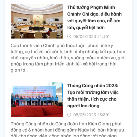
Thủ tướng Phạm Minh
Chính: Chỉ đạo, điều hành
với quyết tâm cao, nỗ lực
lớn, quyết liệt hơn
05/05/2023 14:15’
Các thành viên Chính phủ thảo luận, phân tích kỹ
lưỡng, cụ thể về bối cảnh, tình hình; những kết quả, hạn
chế, nguyên nhân, khó khăn, vướng mắc; nhiệm vụ, giải
pháp trọng tâm phát triển kinh tế - xã hội trong thời
gian tới.
Tháng Công nhân 2023:
Tạo môi trường làm việc
thân thiện, tích cực cho
người lao động
05/05/2023 13:30’
Tháng Công nhân do Công đoàn tỉnh Kiên Giang phát
động có 6 nhóm hoạt động gồm: Ngày hội bán hàng ưu
đãi cho đoàn viên, công nhân lao động với các gian