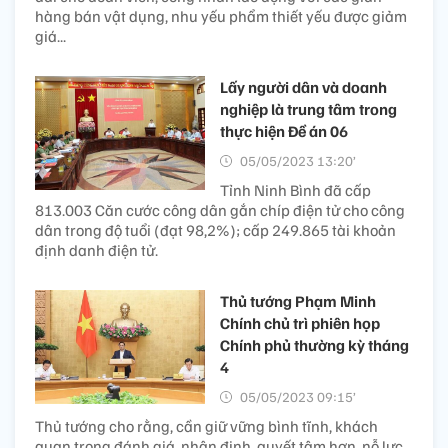
hàng bán vật dụng, nhu yếu phẩm thiết yếu được giảm
giá...
Lấy người dân và doanh
nghiệp là trung tâm trong
thực hiện Đề án 06
05/05/2023 13:20’
Tỉnh Ninh Bình đã cấp
813.003 Căn cước công dân gắn chíp điện tử cho công
dân trong độ tuổi (đạt 98,2%); cấp 249.865 tài khoản
định danh điện tử.
Thủ tướng Phạm Minh
Chính chủ trì phiên họp
Chính phủ thường kỳ tháng
4
05/05/2023 09:15’
Thủ tướng cho rằng, cần giữ vững bình tĩnh, khách
quan trong đánh giá, nhận định, quyết tâm hơn, nỗ lực,