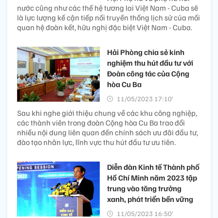
nước cũng như các thế hệ tương lai Việt Nam - Cuba sẽ
là lực lượng kế cận tiếp nối truyền thống lịch sử của mối
quan hệ đoàn kết, hữu nghị đặc biệt Việt Nam - Cuba.
Hải Phòng chia sẻ kinh
nghiệm thu hút đầu tư với
Đoàn công tác của Cộng
hòa Cu Ba
11/05/2023 17:10’
Sau khi nghe giới thiệu chung về các khu công nghiệp,
các thành viên trong đoàn Cộng hòa Cu Ba trao đổi
nhiều nội dung liên quan đến chính sách ưu đãi đầu tư,
đào tạo nhân lực, lĩnh vực thu hút đầu tư ưu tiên.
Diễn đàn Kinh tế Thành phố
Hồ Chí Minh năm 2023 tập
trung vào tăng trưởng
xanh, phát triển bền vững
11/05/2023 16:50’