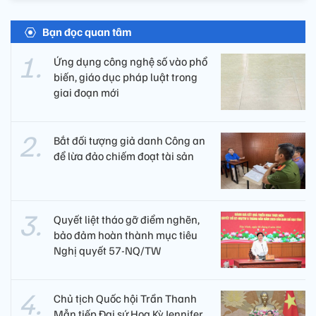
Bạn đọc quan tâm
Ứng dụng công nghệ số vào phổ
biến, giáo dục pháp luật trong
giai đoạn mới
Bắt đối tượng giả danh Công an
để lừa đảo chiếm đoạt tài sản
Quyết liệt tháo gỡ điểm nghẽn,
bảo đảm hoàn thành mục tiêu
Nghị quyết 57-NQ/TW
Chủ tịch Quốc hội Trần Thanh
Mẫn tiếp Đại sứ Hoa Kỳ Jennifer