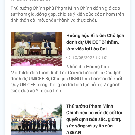
Thủ tướng Chính phủ Phạm Minh Chính đánh giá cao
sự tham gia, đóng góp, chia sẻ ý kiến của các nhóm trên
tinh thần cởi mở, chân thành và thực chất.
Hoàng hậu Bỉ kiêm Chủ tịch
danh dự UNICEF Bỉ thăm,
làm việc tại Lào Cai
10/05/2023 14:10’
Nhân dịp Hoàng hậu
Mathilde đến thăm tỉnh Lào Cai với tư cách là Chủ tịch
danh dự UNICEF Bỉ, Chủ tịch UBND tỉnh Lào Cai đề xuất
Quỹ UNICEF trong thời gian tới tiếp tục hỗ trợ 2 ngành
Giáo dục và Y tế của tỉnh.
Thủ tướng Phạm Minh
Chính nêu ba vấn đề cốt lõi
quyết định bản sắc, giá trị,
sức sống và uy tín của
ASEAN