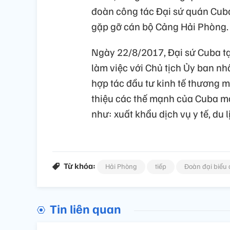
đoàn công tác Đại sứ quán Cub
gặp gỡ cán bộ Cảng Hải Phòng.
Ngày 22/8/2017, Đại sứ Cuba tạ
làm việc với Chủ tịch Ủy ban nh
hợp tác đầu tư kinh tế thương m
thiệu các thế mạnh của Cuba m
như: xuất khẩu dịch vụ y tế, du l
Từ khóa:
Hải Phòng
tiếp
Đoàn đại biểu 
Tin liên quan