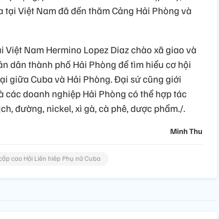
a tại Việt Nam đã đến thăm Cảng Hải Phòng và
i Việt Nam Hermino Lopez Diaz chào xã giao và
ân dân thành phố Hải Phòng để tìm hiểu cơ hội
ại giữa Cuba và Hải Phòng. Đại sứ cũng giới
à các doanh nghiệp Hải Phòng có thể hợp tác
ịch, đường, nickel, xì gà, cà phê, dược phẩm./.
Minh Thu
cấp cao Hội Liên hiêp Phụ nữ Cuba