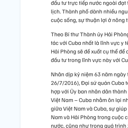
đầu tư trực tiếp nước ngoài đạt t
lịch. Thành phố dành nhiều nguồ
cuộc sống, sự thuận lợi ở nông 
Theo Bí thư Thành ủy Hải Phòng
tác với Cuba nhất là lĩnh vực y t
Hải Phòng sẽ đề xuất cụ thể để 
đầu tư trong lĩnh vực này với C
Nhân dịp kỷ niệm 63 năm ngày t
26/7/2016), Đại sứ quán Cuba t
hợp với Ủy ban nhân dân thành 
Việt Nam – Cuba nhằm ôn lại nh
giữa Việt Nam và Cuba, sự giúp
Nam và Hải Phòng trong cuộc ch
nước, cũng như trong quá trình 