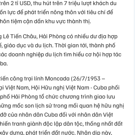
rên 2 tỉ USD, thu hút trên 7 triệu lượt khách du
n lực để phát triển nông thôn với tiêu chí để
thôn tiệm cận dần khu vực thành thị.
 Lê Tiến Châu, Hải Phòng có nhiều dư địa hợp
ế, giáo dục và du lịch. Thời gian tới, thành phố
các doanh nghiệp du lịch tìm hiểu cơ hội hợp tác
uba.
iến công trại lính Moncada (26/7/1953 –
ại Việt Nam, Hội Hữu nghị Việt Nam - Cuba phối
phố Hải Phòng tổ chức chương trình giao lưu
ững mốc son lịch sử trong mối quan hệ hữu nghị
 đỡ của nhân dân Cuba đối với nhân dân Việt
iến tranh giành độc lập dân tộc, thống nhất đất
xây dựng, phát triển đất nước. Nhân dịp này,