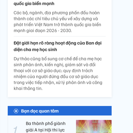
quốc gia biển mạnh
Các bộ, ngành, địa phương phấn đấu hoàn
thành các chỉ tiêu chủ yếu về xây dựng và
phát triển Việt Nam trở thành quốc gia biển
mạnh giai đoạn 2026 - 2030.
Đặt giới hạn rõ ràng hoạt động của Ban đại
diện cha mẹ học sinh
Dự thảo cũng bổ sung cơ chế để cha mẹ học
sinh phản ánh, kiến nghị, giám sát và đối
thoại với cơ sở giáo dục; quy định trách
nhiệm của người đứng đầu cơ sở giáo dục
trong việc tiếp nhận, xử lý phản ánh và công
khai thông tin.
Bạn đọc quan tâm
Ba thành phố giành
giải A tại Hội thi lực