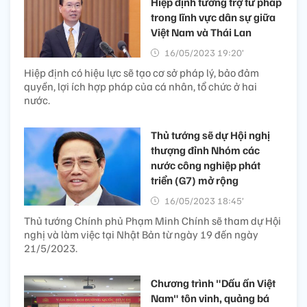
Hiệp định tương trợ tư pháp
trong lĩnh vực dân sự giữa
Việt Nam và Thái Lan
16/05/2023 19:20’
Hiệp định có hiệu lực sẽ tạo cơ sở pháp lý, bảo đảm
quyền, lợi ích hợp pháp của cá nhân, tổ chức ở hai
nước.
Thủ tướng sẽ dự Hội nghị
thượng đỉnh Nhóm các
nước công nghiệp phát
triển (G7) mở rộng
16/05/2023 18:45’
Thủ tướng Chính phủ Phạm Minh Chính sẽ tham dự Hội
nghị và làm việc tại Nhật Bản từ ngày 19 đến ngày
21/5/2023.
Chương trình "Dấu ấn Việt
Nam" tôn vinh, quảng bá