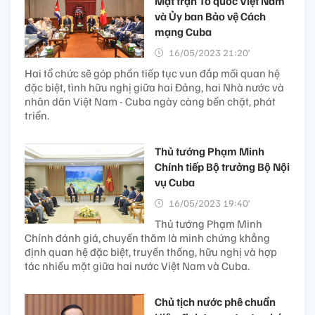
Mặt trận Tổ quốc Việt Nam
và Ủy ban Bảo vệ Cách
mạng Cuba
16/05/2023 21:20’
Hai tổ chức sẽ góp phần tiếp tục vun đắp mối quan hệ
đặc biệt, tình hữu nghị giữa hai Đảng, hai Nhà nước và
nhân dân Việt Nam - Cuba ngày càng bền chặt, phát
triển.
Thủ tướng Phạm Minh
Chính tiếp Bộ trưởng Bộ Nội
vụ Cuba
16/05/2023 19:40’
Thủ tướng Phạm Minh
Chính đánh giá, chuyến thăm là minh chứng khẳng
định quan hệ đặc biệt, truyền thống, hữu nghị và hợp
tác nhiều mặt giữa hai nước Việt Nam và Cuba.
Chủ tịch nước phê chuẩn