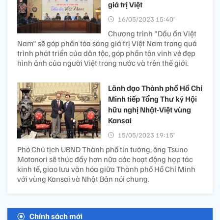
giá trị Việt
16/05/2023 15:40’
Chương trình "Dấu ấn Việt
Nam" sẽ góp phần tỏa sáng giá trị Việt Nam trong quá
trình phát triển của dân tộc, góp phần tôn vinh vẻ đẹp
hình ảnh của người Việt trong nước và trên thế giới.
Lãnh đạo Thành phố Hồ Chí
Minh tiếp Tổng Thư ký Hội
hữu nghị Nhật-Việt vùng
Kansai
15/05/2023 19:15’
Phó Chủ tịch UBND Thành phố tin tưởng, ông Tsuno
Motonori sẽ thúc đẩy hơn nữa các hoạt động hợp tác
kinh tế, giao lưu văn hóa giữa Thành phố Hồ Chí Minh
với vùng Kansai và Nhật Bản nói chung.
Chính sách mới