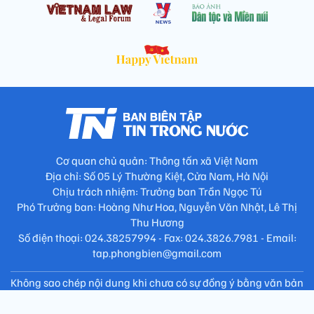
Cơ quan chủ quản: Thông tấn xã Việt Nam
Địa chỉ: Số 05 Lý Thường Kiệt, Cửa Nam, Hà Nội
Chịu trách nhiệm: Trưởng ban Trần Ngọc Tú
Phó Trưởng ban: Hoàng Như Hoa, Nguyễn Văn Nhật, Lê Thị
Thu Hương
Số điện thoại: 024.38257994 - Fax: 024.3826.7981 - Email:
tap.phongbien@gmail.com
Không sao chép nội dung khi chưa có sự đồng ý bằng văn bản
!