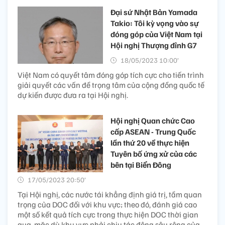
Đại sứ Nhật Bản Yamada
Takio: Tôi kỳ vọng vào sự
đóng góp của Việt Nam tại
Hội nghị Thượng đỉnh G7
18/05/2023 10:00’
Việt Nam có quyết tâm đóng góp tích cực cho tiến trình
giải quyết các vấn đề trọng tâm của cộng đồng quốc tế
dự kiến được đưa ra tại Hội nghị.
Hội nghị Quan chức Cao
cấp ASEAN - Trung Quốc
lần thứ 20 về thực hiện
Tuyên bố ứng xử của các
bên tại Biển Đông
17/05/2023 20:50’
Tại Hội nghị, các nước tái khẳng định giá trị, tầm quan
trọng của DOC đối với khu vực; theo đó, đánh giá cao
một số kết quả tích cực trong thực hiện DOC thời gian
qua, mặc dù khu vực phải chịu tác động sâu rộng của