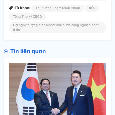
Từ khóa:
Thủ tướng Phạm Minh Chính
tiếp
Tổng Thư ký OECD
Hội nghị thượng đỉnh Nhóm các nước công nghiệp phát
triển
Tin liên quan