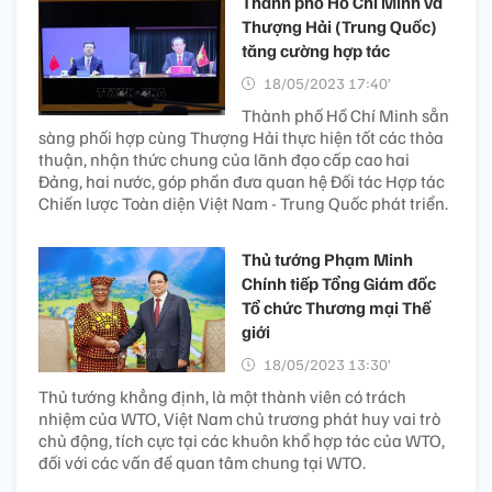
Thành phố Hồ Chí Minh và
Thượng Hải (Trung Quốc)
tăng cường hợp tác
18/05/2023 17:40’
Thành phố Hồ Chí Minh sẵn
sàng phối hợp cùng Thượng Hải thực hiện tốt các thỏa
thuận, nhận thức chung của lãnh đạo cấp cao hai
Đảng, hai nước, góp phần đưa quan hệ Đối tác Hợp tác
Chiến lược Toàn diện Việt Nam - Trung Quốc phát triển.
Thủ tướng Phạm Minh
Chính tiếp Tổng Giám đốc
Tổ chức Thương mại Thế
giới
18/05/2023 13:30’
Thủ tướng khẳng định, là một thành viên có trách
nhiệm của WTO, Việt Nam chủ trương phát huy vai trò
chủ động, tích cực tại các khuôn khổ hợp tác của WTO,
đối với các vấn đề quan tâm chung tại WTO.