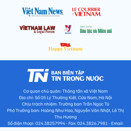
Cơ quan chủ quản: Thông tấn xã Việt Nam
Địa chỉ: Số 05 Lý Thường Kiệt, Cửa Nam, Hà Nội
Chịu trách nhiệm: Trưởng ban Trần Ngọc Tú
Phó Trưởng ban: Hoàng Như Hoa, Nguyễn Văn Nhật, Lê Thị
Thu Hương
Số điện thoại: 024.38257994 - Fax: 024.3826.7981 - Email:
tap.phongbien@gmail.com