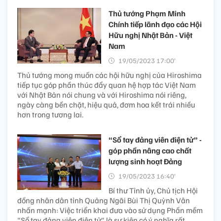
Thủ tướng Phạm Minh
Chính tiếp lãnh đạo các Hội
Hữu nghị Nhật Bản - Việt
Nam
19/05/2023 17:00’
Thủ tướng mong muốn các hội hữu nghị của Hiroshima
tiếp tục góp phần thúc đẩy quan hệ hợp tác Việt Nam
với Nhật Bản nói chung và với Hiroshima nói riêng,
ngày càng bền chặt, hiệu quả, đơm hoa kết trái nhiều
hơn trong tương lai.
“Sổ tay đảng viên điện tử” -
góp phần nâng cao chất
lượng sinh hoạt Đảng
19/05/2023 16:40’
Bí thư Tỉnh ủy, Chủ tịch Hội
đồng nhân dân tỉnh Quảng Ngãi Bùi Thị Quỳnh Vân
nhấn mạnh: Việc triển khai đưa vào sử dụng Phần mềm
"Sổ tay đảng viên điện tử" là sự kiện có ý nghĩa rất