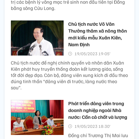
trị các bệnh lý võng mạc trẻ sinh non đầu tiên tại Đồng
bằng sông Cửu Long.
Chủ tịch nước Võ Văn
Thưởng thăm xã nông thôn
mới kiểu mẫu Xuân Kiên,
Nam Định
19/05/2023 19:05’
Chủ tịch nước đề nghị chính quyền và nhân dân Xuân
Kiên phát huy truyền thống đoàn kết lương giáo, sống
tốt đời đẹp đạo. Cán bộ, đảng viên xung kích đi đầu theo
đúng tinh thần “đảng viên đi trước, làng nước theo
sau”.
Phát triển đảng viên trong
doanh nghiệp ngoài Nhà
nước: Cần cả chất và lượng
19/05/2023 18:30’
Đồng chí Trương Thị Mai lưu