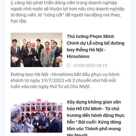
ý, công tác phát triển đảng viên trong doanh nghiệp
ngoài nhà nước sẽ thuận lợi hơn nếu chủ doanh nghiệp
là đảng viên, là “nòng cốt” để người lao động noi theo,
học tập.
Thủ tướng Phạm Minh
Chính dự Lễ công bố đường
bay thẳng Hà Nội -
Hiroshima
19/05/2023 18:15’
Đường bay Hà Nội - Hiroshima bắt đầu phục vụ hành
khách từ ngày 19/7/2023 với 2 chuyến khứ hồi mỗi
tuần vào các ngày thứ Tư và Chủ Nhật.
Xây dựng không gian văn
hóa Hồ Chí Minh - Từ chủ
trương đến hành động thực
tiễn * Bài cuối: Xứng đáng
tầm vóc Thành phố mang
tên Người